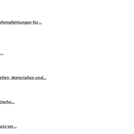
aufempfehlungen für…
e…
ellen, Materialien und…
ktische…
hutz vor…