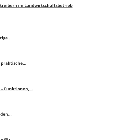
htreibern im Landwirtschaftsbetrieb
itige…
 praktische…
se – Funktionen,…
enden…
le für…