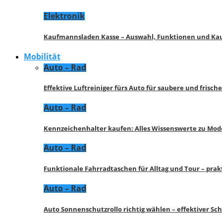
Elektronik
Kaufmannsladen Kasse – Auswahl, Funktionen und K
Mobilität
Auto – Rad
Effektive Luftreiniger fürs Auto für saubere und frisch
Auto – Rad
Kennzeichenhalter kaufen: Alles Wissenswerte zu Mod
Auto – Rad
Funktionale Fahrradtaschen für Alltag und Tour – pra
Auto – Rad
Auto Sonnenschutzrollo richtig wählen – effektiver Sc