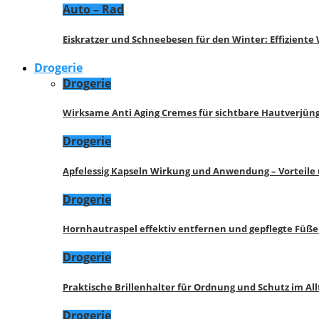
Auto – Rad
Eiskratzer und Schneebesen für den Winter: Effizient
Drogerie
Drogerie
Wirksame Anti Aging Cremes für sichtbare Hautverjü
Drogerie
Apfelessig Kapseln Wirkung und Anwendung – Vorteile
Drogerie
Hornhautraspel effektiv entfernen und gepflegte Füße
Drogerie
Praktische Brillenhalter für Ordnung und Schutz im All
Drogerie