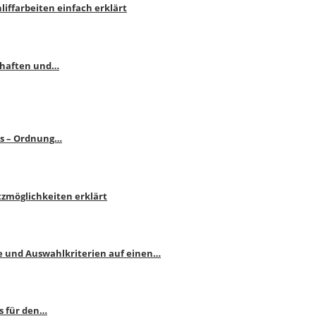
liffarbeiten einfach erklärt
schaften und…
ps – Ordnung…
atzmöglichkeiten erklärt
e und Auswahlkriterien auf einen…
s für den…