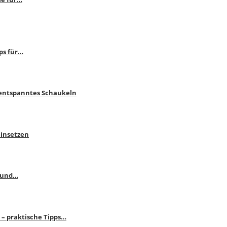
ps für…
 entspanntes Schaukeln
einsetzen
s und…
– praktische Tipps…