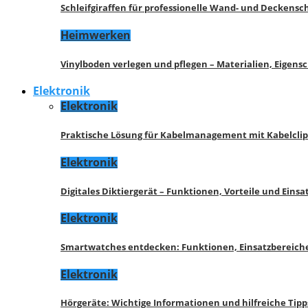
Schleifgiraffen für professionelle Wand- und Deckensch
Heimwerken
Vinylboden verlegen und pflegen – Materialien, Eigen
Elektronik
Elektronik
Praktische Lösung für Kabelmanagement mit Kabelcli
Elektronik
Digitales Diktiergerät – Funktionen, Vorteile und Eins
Elektronik
Smartwatches entdecken: Funktionen, Einsatzbereich
Elektronik
Hörgeräte: Wichtige Informationen und hilfreiche Tipp