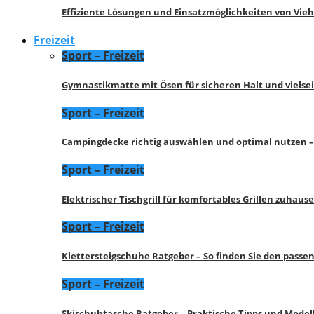
Effiziente Lösungen und Einsatzmöglichkeiten von Vie
Freizeit
Sport – Freizeit
Gymnastikmatte mit Ösen für sicheren Halt und vielse
Sport – Freizeit
Campingdecke richtig auswählen und optimal nutzen –
Sport – Freizeit
Elektrischer Tischgrill für komfortables Grillen zuhau
Sport – Freizeit
Klettersteigschuhe Ratgeber – So finden Sie den pass
Sport – Freizeit
Skischuhtasche Ratgeber – Praktische Tipps und Model