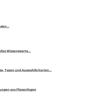
enden…
 Alles Wissenswerte…
ise, Typen und Auswahlkriterien…
bungen aus Fliesenfugen