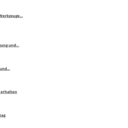
e Werkzeuge…
ngung und…
 und…
 erhalten
tag