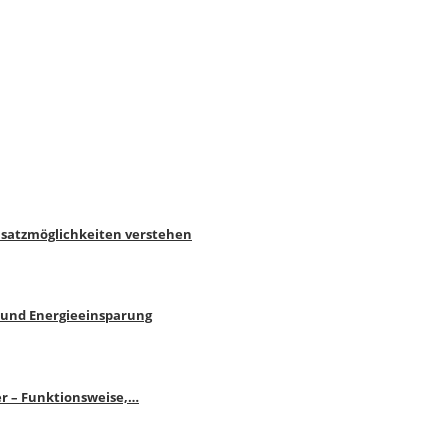
nsatzmöglichkeiten verstehen
 und Energieeinsparung
r – Funktionsweise,…