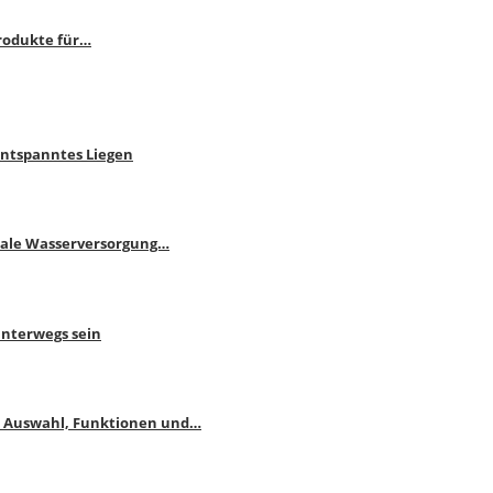
rodukte für…
Entspanntes Liegen
male Wasserversorgung…
unterwegs sein
: Auswahl, Funktionen und…