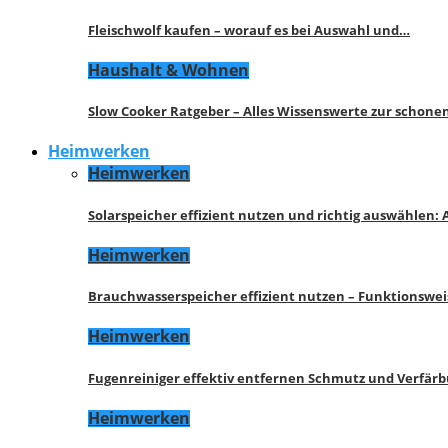
Fleischwolf kaufen – worauf es bei Auswahl und…
Haushalt & Wohnen
Slow Cooker Ratgeber – Alles Wissenswerte zur schon
Heimwerken
Heimwerken
Solarspeicher effizient nutzen und richtig auswählen:
Heimwerken
Brauchwasserspeicher effizient nutzen – Funktionswe
Heimwerken
Fugenreiniger effektiv entfernen Schmutz und Verfär
Heimwerken