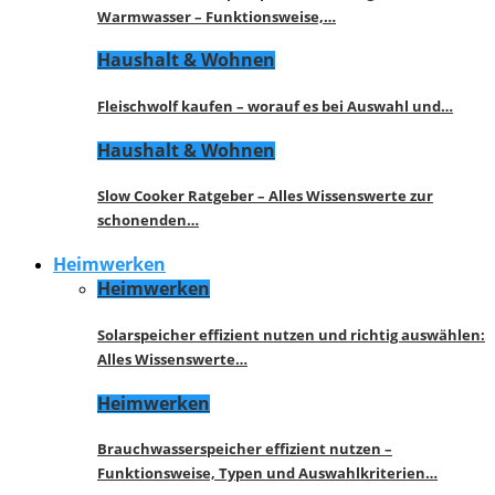
Warmwasser – Funktionsweise,…
Haushalt & Wohnen
Fleischwolf kaufen – worauf es bei Auswahl und…
Haushalt & Wohnen
Slow Cooker Ratgeber – Alles Wissenswerte zur
schonenden…
Heimwerken
Heimwerken
Solarspeicher effizient nutzen und richtig auswählen:
Alles Wissenswerte…
Heimwerken
Brauchwasserspeicher effizient nutzen –
Funktionsweise, Typen und Auswahlkriterien…