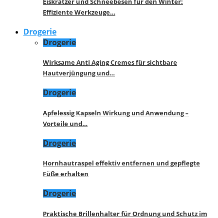
Eiskratzer und Schneebesen für den Winter:
Effiziente Werkzeuge…
Drogerie
Drogerie
Wirksame Anti Aging Cremes für sichtbare
Hautverjüngung und…
Drogerie
Apfelessig Kapseln Wirkung und Anwendung –
Vorteile und…
Drogerie
Hornhautraspel effektiv entfernen und gepflegte
Füße erhalten
Drogerie
Praktische Brillenhalter für Ordnung und Schutz im