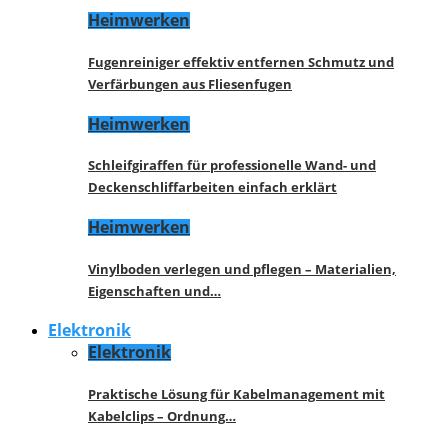
Heimwerken
Fugenreiniger effektiv entfernen Schmutz und
Verfärbungen aus Fliesenfugen
Heimwerken
Schleifgiraffen für professionelle Wand- und
Deckenschliffarbeiten einfach erklärt
Heimwerken
Vinylboden verlegen und pflegen – Materialien,
Eigenschaften und…
Elektronik
Elektronik
Praktische Lösung für Kabelmanagement mit
Kabelclips – Ordnung…