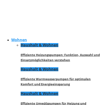
Wohnen
Haushalt & Wohnen
Effiziente Heizungspumpen: Funktion, Auswahl und
Einsatzmöglichkeiten verstehen
Haushalt & Wohnen
Effiziente Warmwasserpumpen für optimalen
Komfort und Energieeinsparung
Haushalt & Wohnen
Effiziente Umwälzpumpen für Heizung und