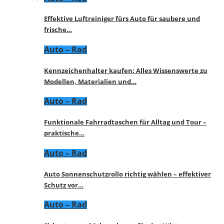
Effektive Luftreiniger fürs Auto für saubere und
frische…
Auto – Rad
Kennzeichenhalter kaufen: Alles Wissenswerte zu
Modellen, Materialien und…
Auto – Rad
Funktionale Fahrradtaschen für Alltag und Tour –
praktische…
Auto – Rad
Auto Sonnenschutzrollo richtig wählen – effektiver
Schutz vor…
Auto – Rad