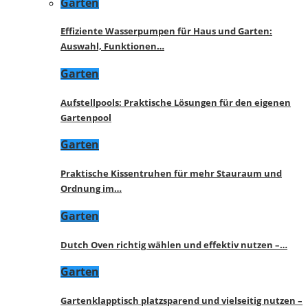
Garten
Effiziente Wasserpumpen für Haus und Garten:
Auswahl, Funktionen…
Garten
Aufstellpools: Praktische Lösungen für den eigenen
Gartenpool
Garten
Praktische Kissentruhen für mehr Stauraum und
Ordnung im…
Garten
Dutch Oven richtig wählen und effektiv nutzen –…
Garten
Gartenklapptisch platzsparend und vielseitig nutzen –