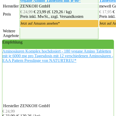
vegane Amino Tabletten mit je 60*
Tabletten
Hersteller
ZENKOH GmbH
mewell 
€ 24,99
€ 23,99
(€ 129,26 / kg)
€ 17,95
€
Preis
Preis inkl. MwSt., zzgl. Versandkosten
Preis inkl
Jetzt auf Amazon ansehen*
Jetzt auf 
Weitere
Angebote
Empfehlung
Aminosäuren Komplex hochdosiert - 180 vegane Amino Tabletten
mit je 6000 mg pro Tagesdosis mit 12 verschiedenen Aminosäuren -
EAA Pattern Presslinge von NATURTREU*
Hersteller
ZENKOH GmbH
€ 24,99
€ 23,99
(€ 129,26 / kg)