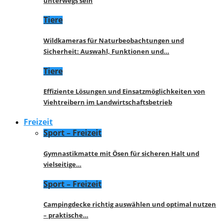
unterwegs sein
Tiere
Wildkameras für Naturbeobachtungen und
Sicherheit: Auswahl, Funktionen und…
Tiere
Effiziente Lösungen und Einsatzmöglichkeiten von
Viehtreibern im Landwirtschaftsbetrieb
Freizeit
Sport – Freizeit
Gymnastikmatte mit Ösen für sicheren Halt und
vielseitige…
Sport – Freizeit
Campingdecke richtig auswählen und optimal nutzen
– praktische…