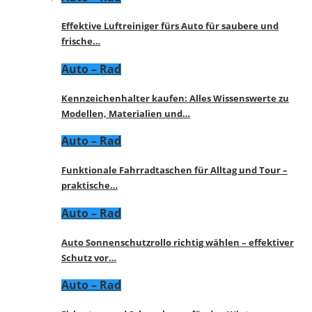
Effektive Luftreiniger fürs Auto für saubere und
frische…
Auto – Rad
Kennzeichenhalter kaufen: Alles Wissenswerte zu
Modellen, Materialien und…
Auto – Rad
Funktionale Fahrradtaschen für Alltag und Tour –
praktische…
Auto – Rad
Auto Sonnenschutzrollo richtig wählen – effektiver
Schutz vor…
Auto – Rad