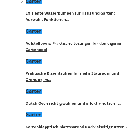
Garten
Effiziente Wasserpumpen für Haus und Garten:
Auswahl, Funktionen…
Garten
Aufstellpools: Praktische Lösungen für den eigenen
Gartenpool
Garten
Praktische Kissentruhen für mehr Stauraum und
Ordnung im…
Garten
Dutch Oven richtig wählen und effektiv nutzen –…
Garten
Gartenklapptisch platzsparend und vielseitig nutzen –