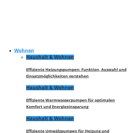
Wohnen
Haushalt & Wohnen
Effiziente Heizungspumpen: Funktion, Auswahl und
Einsatzmöglichkeiten verstehen
Haushalt & Wohnen
Effiziente Warmwasserpumpen für optimalen
Komfort und Energieeinsparung
Haushalt & Wohnen
Effiziente Umwälzpumpen für Heizung und