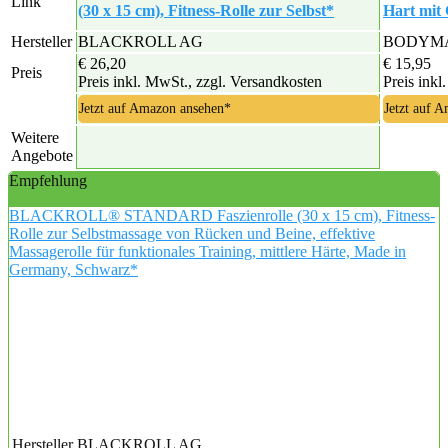
Link
(30 x 15 cm), Fitness-Rolle zur Selbst*
Hart mit
Hersteller
BLACKROLL AG
BODYM
€ 26,20
€ 15,95
Preis
Preis inkl. MwSt., zzgl. Versandkosten
Preis inkl
Jetzt auf Amazon ansehen*
Jetzt auf 
Weitere
Angebote
Empfehlung
BLACKROLL® STANDARD Faszienrolle (30 x 15 cm), Fitness-
Rolle zur Selbstmassage von Rücken und Beine, effektive
Massagerolle für funktionales Training, mittlere Härte, Made in
Germany, Schwarz*
Hersteller
BLACKROLL AG