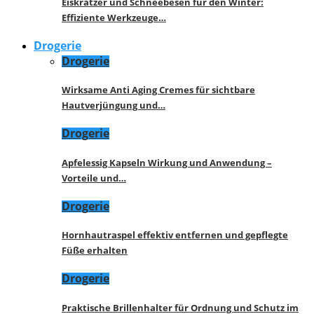
Eiskratzer und Schneebesen für den Winter:
Effiziente Werkzeuge…
Drogerie
Drogerie
Wirksame Anti Aging Cremes für sichtbare
Hautverjüngung und…
Drogerie
Apfelessig Kapseln Wirkung und Anwendung –
Vorteile und…
Drogerie
Hornhautraspel effektiv entfernen und gepflegte
Füße erhalten
Drogerie
Praktische Brillenhalter für Ordnung und Schutz im