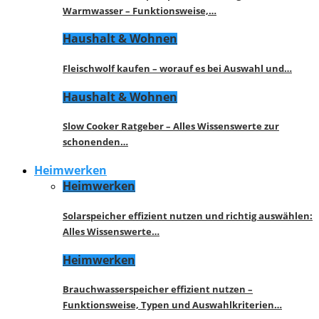
Warmwasser – Funktionsweise,…
Haushalt & Wohnen
Fleischwolf kaufen – worauf es bei Auswahl und…
Haushalt & Wohnen
Slow Cooker Ratgeber – Alles Wissenswerte zur
schonenden…
Heimwerken
Heimwerken
Solarspeicher effizient nutzen und richtig auswählen:
Alles Wissenswerte…
Heimwerken
Brauchwasserspeicher effizient nutzen –
Funktionsweise, Typen und Auswahlkriterien…