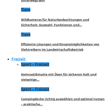
unterwegs sein
Tiere
Wildkameras für Naturbeobachtungen und
Sicherheit: Auswahl, Funktionen und…
Tiere
Effiziente Lösungen und Einsatzmöglichkeiten von
Viehtreibern im Landwirtschaftsbetrieb
Freizeit
Sport – Freizeit
Gymnastikmatte mit Ösen für sicheren Halt und
vielseitige…
Sport – Freizeit
Campingdecke richtig auswählen und optimal nutzen
– praktische…