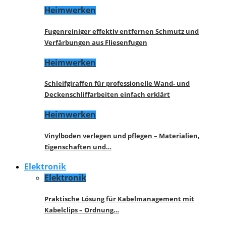
Heimwerken
Fugenreiniger effektiv entfernen Schmutz und
Verfärbungen aus Fliesenfugen
Heimwerken
Schleifgiraffen für professionelle Wand- und
Deckenschliffarbeiten einfach erklärt
Heimwerken
Vinylboden verlegen und pflegen – Materialien,
Eigenschaften und…
Elektronik
Elektronik
Praktische Lösung für Kabelmanagement mit
Kabelclips – Ordnung…