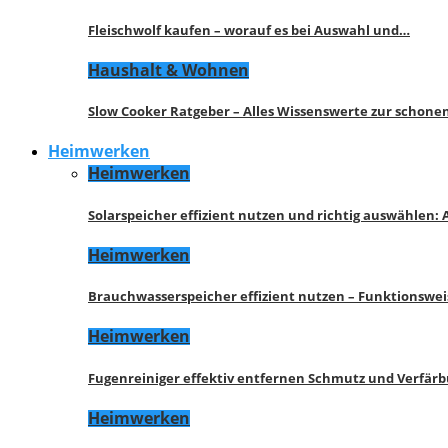
Fleischwolf kaufen – worauf es bei Auswahl und…
Haushalt & Wohnen
Slow Cooker Ratgeber – Alles Wissenswerte zur schon
Heimwerken
Heimwerken
Solarspeicher effizient nutzen und richtig auswählen:
Heimwerken
Brauchwasserspeicher effizient nutzen – Funktionswe
Heimwerken
Fugenreiniger effektiv entfernen Schmutz und Verfär
Heimwerken