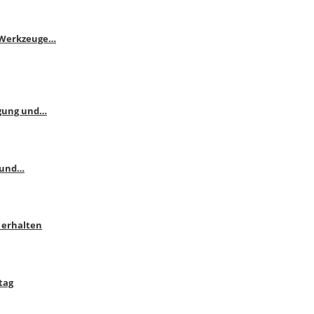
e Werkzeuge…
ngung und…
 und…
 erhalten
tag