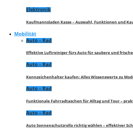
Elektronik
Kaufmannsladen Kasse – Auswahl, Funktionen und K
Mobilität
Auto – Rad
Effektive Luftreiniger fürs Auto für saubere und frisch
Auto – Rad
Kennzeichenhalter kaufen: Alles Wissenswerte zu Mod
Auto – Rad
Funktionale Fahrradtaschen für Alltag und Tour – pra
Auto – Rad
Auto Sonnenschutzrollo richtig wählen – effektiver Sc