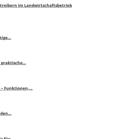
htreibern im Landwirtschaftsbetrieb
itige…
 praktische…
se – Funktionen,…
enden…
le für…