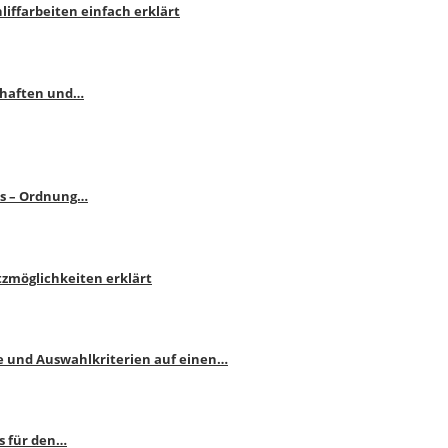
liffarbeiten einfach erklärt
schaften und…
ps – Ordnung…
atzmöglichkeiten erklärt
e und Auswahlkriterien auf einen…
s für den…