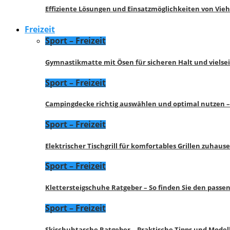
Effiziente Lösungen und Einsatzmöglichkeiten von Vie
Freizeit
Sport – Freizeit
Gymnastikmatte mit Ösen für sicheren Halt und vielse
Sport – Freizeit
Campingdecke richtig auswählen und optimal nutzen –
Sport – Freizeit
Elektrischer Tischgrill für komfortables Grillen zuhau
Sport – Freizeit
Klettersteigschuhe Ratgeber – So finden Sie den pass
Sport – Freizeit
Skischuhtasche Ratgeber – Praktische Tipps und Model