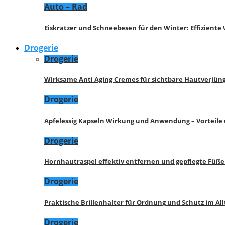
Auto – Rad
Eiskratzer und Schneebesen für den Winter: Effizient
Drogerie
Drogerie
Wirksame Anti Aging Cremes für sichtbare Hautverjü
Drogerie
Apfelessig Kapseln Wirkung und Anwendung – Vorteile
Drogerie
Hornhautraspel effektiv entfernen und gepflegte Füße
Drogerie
Praktische Brillenhalter für Ordnung und Schutz im All
Drogerie