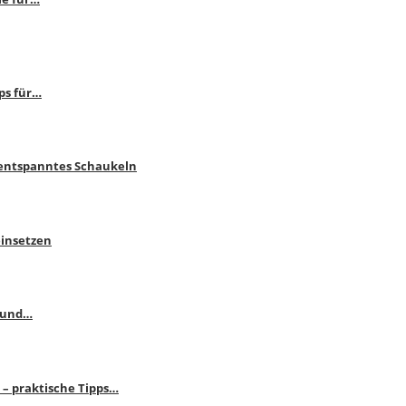
ps für…
 entspanntes Schaukeln
einsetzen
s und…
– praktische Tipps…