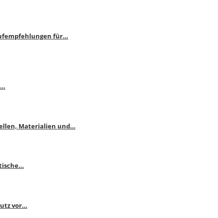
aufempfehlungen für…
e…
ellen, Materialien und…
ktische…
hutz vor…