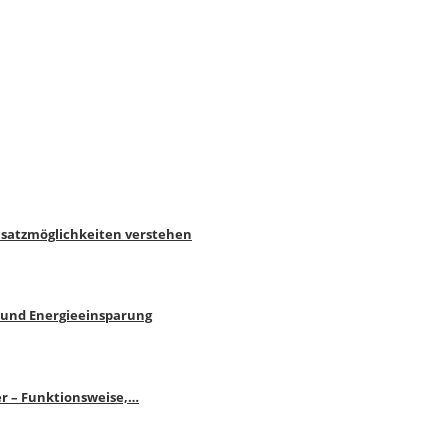
nsatzmöglichkeiten verstehen
 und Energieeinsparung
r – Funktionsweise,…