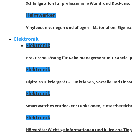
Schleifgiraffen für professionelle Wand- und Deckensch
Heimwerken
Vinylboden verlegen und pflegen – Materialien, Eigen
Elektronik
Elektronik
Praktische Lösung für Kabelmanagement mit Kabelcli
Elektronik
Digitales Diktiergerät – Funktionen, Vorteile und Eins
Elektronik
Smartwatches entdecken: Funktionen, Einsatzbereich
Elektronik
Hörgeräte: Wichtige Informationen und hilfreiche Tipp