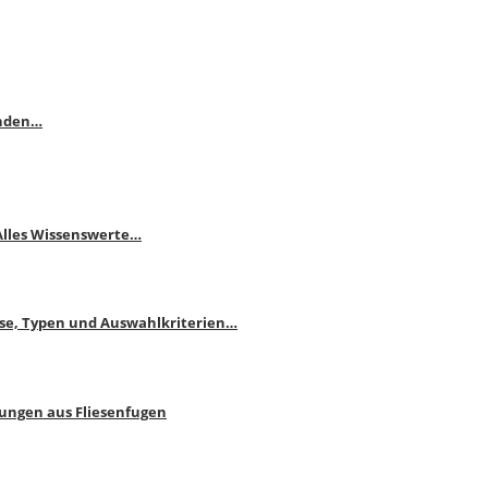
enden…
 Alles Wissenswerte…
ise, Typen und Auswahlkriterien…
bungen aus Fliesenfugen