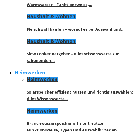
Warmwasser – Funktionsweise,…
Haushalt & Wohnen
Fleischwolf kaufen – worauf es bei Auswahl und…
Haushalt & Wohnen
Slow Cooker Ratgeber – Alles Wissenswerte zur
schonenden…
Heimwerken
Heimwerken
Solarspeicher effizient nutzen und richtig auswählen:
Alles Wissenswerte…
Heimwerken
Brauchwasserspeicher effizient nutzen –
Funktionsweise, Typen und Auswahlkriterien…