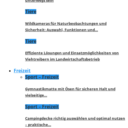
unterwegs sein
Tiere
Wildkameras für Naturbeobachtungen und
Sicherheit: Auswahl, Funktionen und…
Tiere
Effiziente Lösungen und Einsatzmöglichkeiten von
Viehtreibern im Landwirtschaftsbetrieb
Freizeit
Sport – Freizeit
Gymnastikmatte mit Ösen für sicheren Halt und
vielseitige…
Sport – Freizeit
Campingdecke richtig auswählen und optimal nutzen
– praktische…