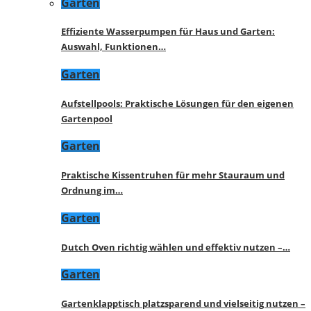
Garten
Effiziente Wasserpumpen für Haus und Garten:
Auswahl, Funktionen…
Garten
Aufstellpools: Praktische Lösungen für den eigenen
Gartenpool
Garten
Praktische Kissentruhen für mehr Stauraum und
Ordnung im…
Garten
Dutch Oven richtig wählen und effektiv nutzen –…
Garten
Gartenklapptisch platzsparend und vielseitig nutzen –