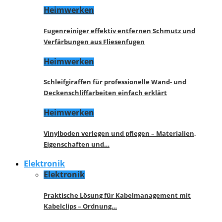
Heimwerken
Fugenreiniger effektiv entfernen Schmutz und
Verfärbungen aus Fliesenfugen
Heimwerken
Schleifgiraffen für professionelle Wand- und
Deckenschliffarbeiten einfach erklärt
Heimwerken
Vinylboden verlegen und pflegen – Materialien,
Eigenschaften und…
Elektronik
Elektronik
Praktische Lösung für Kabelmanagement mit
Kabelclips – Ordnung…