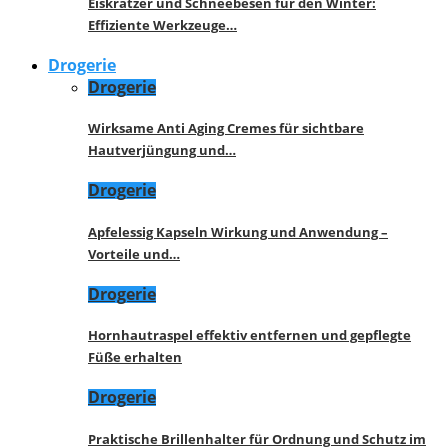
Eiskratzer und Schneebesen für den Winter:
Effiziente Werkzeuge…
Drogerie
Drogerie
Wirksame Anti Aging Cremes für sichtbare
Hautverjüngung und…
Drogerie
Apfelessig Kapseln Wirkung und Anwendung –
Vorteile und…
Drogerie
Hornhautraspel effektiv entfernen und gepflegte
Füße erhalten
Drogerie
Praktische Brillenhalter für Ordnung und Schutz im