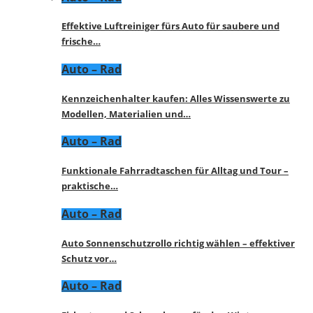
Effektive Luftreiniger fürs Auto für saubere und
frische…
Auto – Rad
Kennzeichenhalter kaufen: Alles Wissenswerte zu
Modellen, Materialien und…
Auto – Rad
Funktionale Fahrradtaschen für Alltag und Tour –
praktische…
Auto – Rad
Auto Sonnenschutzrollo richtig wählen – effektiver
Schutz vor…
Auto – Rad