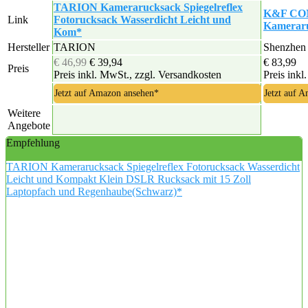
TARION Kamerarucksack Spiegelreflex
K&F CON
Link
Fotorucksack Wasserdicht Leicht und
Kameraru
Kom*
Hersteller
TARION
Shenzhen
€ 46,99
€ 39,94
€ 83,99
Preis
Preis inkl. MwSt., zzgl. Versandkosten
Preis inkl
Jetzt auf Amazon ansehen*
Jetzt auf 
Weitere
Angebote
Empfehlung
TARION Kamerarucksack Spiegelreflex Fotorucksack Wasserdicht
Leicht und Kompakt Klein DSLR Rucksack mit 15 Zoll
Laptopfach und Regenhaube(Schwarz)*