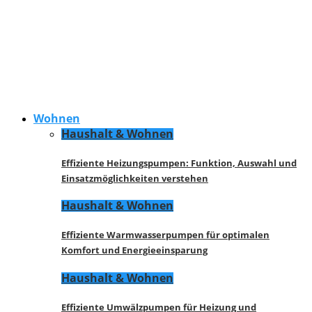
Wohnen
Haushalt & Wohnen
Effiziente Heizungspumpen: Funktion, Auswahl und
Einsatzmöglichkeiten verstehen
Haushalt & Wohnen
Effiziente Warmwasserpumpen für optimalen
Komfort und Energieeinsparung
Haushalt & Wohnen
Effiziente Umwälzpumpen für Heizung und