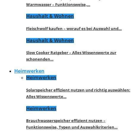
Warmwasser – Funktionsweise,…
Haushalt & Wohnen
Fleischwolf kaufen – worauf es bei Auswahl und…
Haushalt & Wohnen
Slow Cooker Ratgeber – Alles Wissenswerte zur
schonenden…
Heimwerken
Heimwerken
Solarspeicher effizient nutzen und richtig auswählen:
Alles Wissenswerte…
Heimwerken
Brauchwasserspeicher effizient nutzen –
Funktionsweise, Typen und Auswahlkriterien…