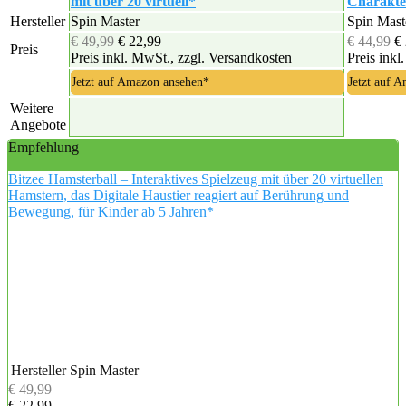
mit über 20 virtuell*
Charakte
Hersteller
Spin Master
Spin Mast
€ 49,99
€ 22,99
€ 44,99
€
Preis
Preis inkl. MwSt., zzgl. Versandkosten
Preis inkl
Jetzt auf Amazon ansehen*
Jetzt auf 
Weitere
Angebote
Empfehlung
Bitzee Hamsterball – Interaktives Spielzeug mit über 20 virtuellen
Hamstern, das Digitale Haustier reagiert auf Berührung und
Bewegung, für Kinder ab 5 Jahren*
Hersteller
Spin Master
€ 49,99
€ 22,99