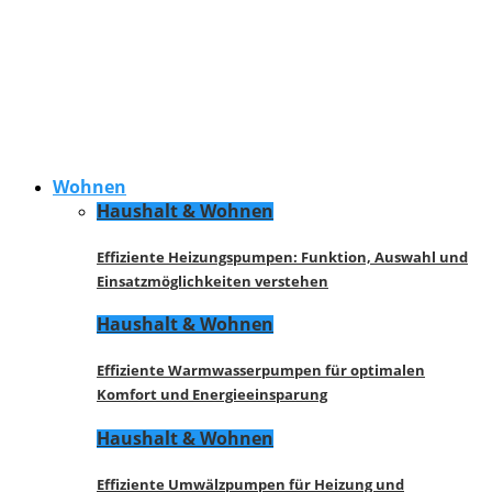
Wohnen
Haushalt & Wohnen
Effiziente Heizungspumpen: Funktion, Auswahl und
Einsatzmöglichkeiten verstehen
Haushalt & Wohnen
Effiziente Warmwasserpumpen für optimalen
Komfort und Energieeinsparung
Haushalt & Wohnen
Effiziente Umwälzpumpen für Heizung und