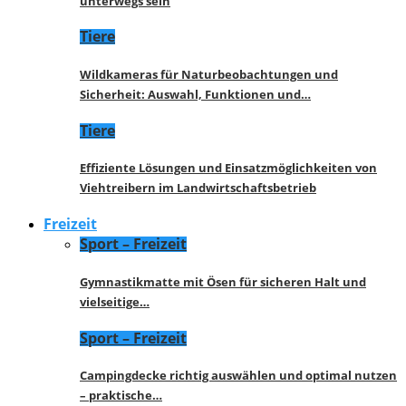
unterwegs sein
Tiere
Wildkameras für Naturbeobachtungen und
Sicherheit: Auswahl, Funktionen und…
Tiere
Effiziente Lösungen und Einsatzmöglichkeiten von
Viehtreibern im Landwirtschaftsbetrieb
Freizeit
Sport – Freizeit
Gymnastikmatte mit Ösen für sicheren Halt und
vielseitige…
Sport – Freizeit
Campingdecke richtig auswählen und optimal nutzen
– praktische…