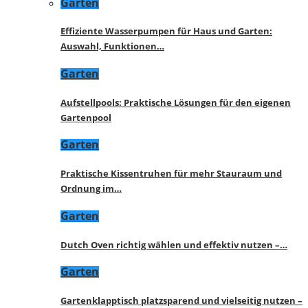
Garten
Effiziente Wasserpumpen für Haus und Garten:
Auswahl, Funktionen…
Garten
Aufstellpools: Praktische Lösungen für den eigenen
Gartenpool
Garten
Praktische Kissentruhen für mehr Stauraum und
Ordnung im…
Garten
Dutch Oven richtig wählen und effektiv nutzen –…
Garten
Gartenklapptisch platzsparend und vielseitig nutzen –