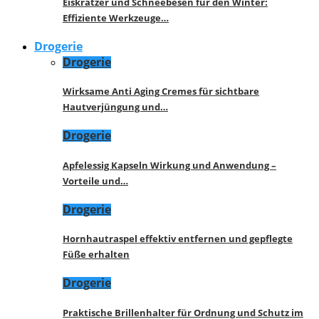
Eiskratzer und Schneebesen für den Winter:
Effiziente Werkzeuge…
Drogerie
Drogerie
Wirksame Anti Aging Cremes für sichtbare
Hautverjüngung und…
Drogerie
Apfelessig Kapseln Wirkung und Anwendung –
Vorteile und…
Drogerie
Hornhautraspel effektiv entfernen und gepflegte
Füße erhalten
Drogerie
Praktische Brillenhalter für Ordnung und Schutz im