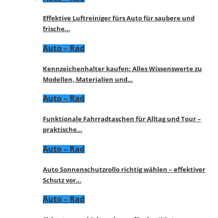
Effektive Luftreiniger fürs Auto für saubere und
frische…
Auto – Rad
Kennzeichenhalter kaufen: Alles Wissenswerte zu
Modellen, Materialien und…
Auto – Rad
Funktionale Fahrradtaschen für Alltag und Tour –
praktische…
Auto – Rad
Auto Sonnenschutzrollo richtig wählen – effektiver
Schutz vor…
Auto – Rad