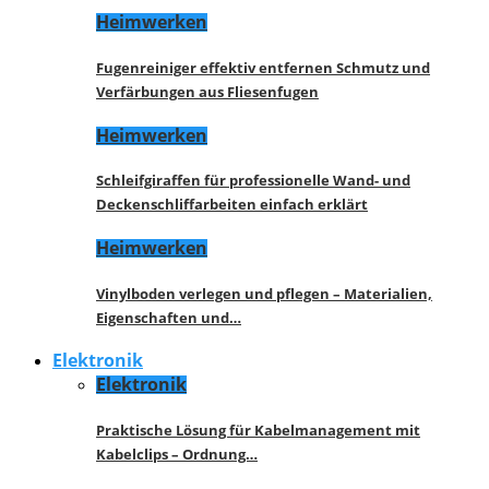
Heimwerken
Fugenreiniger effektiv entfernen Schmutz und
Verfärbungen aus Fliesenfugen
Heimwerken
Schleifgiraffen für professionelle Wand- und
Deckenschliffarbeiten einfach erklärt
Heimwerken
Vinylboden verlegen und pflegen – Materialien,
Eigenschaften und…
Elektronik
Elektronik
Praktische Lösung für Kabelmanagement mit
Kabelclips – Ordnung…