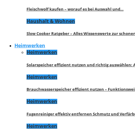
Fleischwolf kaufen – worauf es bei Auswahl und…
Haushalt & Wohnen
Slow Cooker Ratgeber – Alles Wissenswerte zur schon
Heimwerken
Heimwerken
Solarspeicher effizient nutzen und richtig auswählen:
Heimwerken
Brauchwasserspeicher effizient nutzen – Funktionswe
Heimwerken
Fugenreiniger effektiv entfernen Schmutz und Verfär
Heimwerken