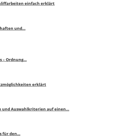
liffarbeiten einfach erklärt
schaften und…
ps – Ordnung…
atzmöglichkeiten erklärt
e und Auswahlkriterien auf einen…
s für den…