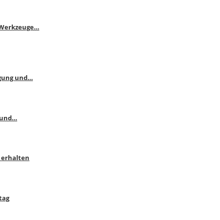
e Werkzeuge…
ngung und…
 und…
 erhalten
tag