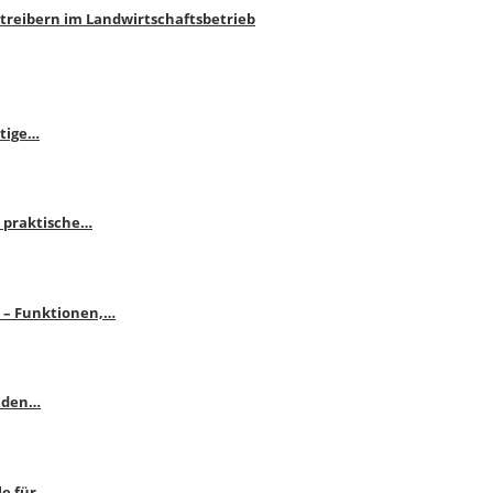
htreibern im Landwirtschaftsbetrieb
itige…
 praktische…
se – Funktionen,…
enden…
le für…