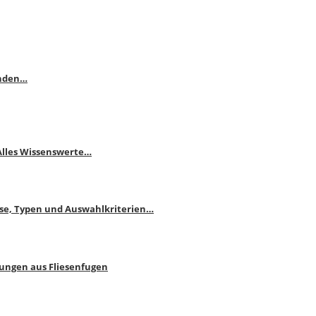
enden…
 Alles Wissenswerte…
ise, Typen und Auswahlkriterien…
bungen aus Fliesenfugen