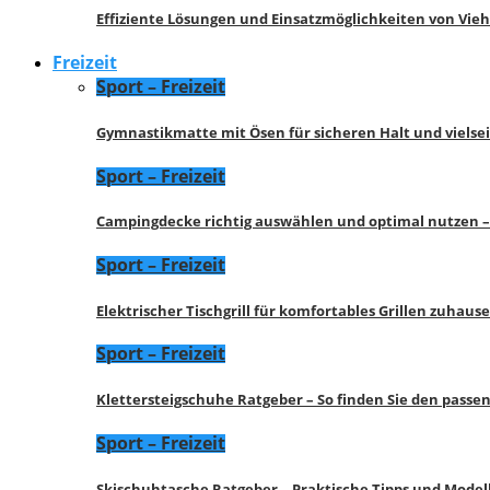
Effiziente Lösungen und Einsatzmöglichkeiten von Vie
Freizeit
Sport – Freizeit
Gymnastikmatte mit Ösen für sicheren Halt und vielse
Sport – Freizeit
Campingdecke richtig auswählen und optimal nutzen –
Sport – Freizeit
Elektrischer Tischgrill für komfortables Grillen zuhau
Sport – Freizeit
Klettersteigschuhe Ratgeber – So finden Sie den pass
Sport – Freizeit
Skischuhtasche Ratgeber – Praktische Tipps und Model