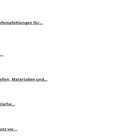
aufempfehlungen für…
e…
ellen, Materialien und…
ktische…
hutz vor…