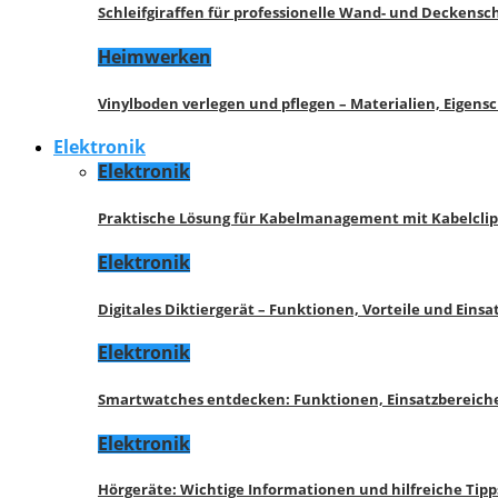
Schleifgiraffen für professionelle Wand- und Deckensch
Heimwerken
Vinylboden verlegen und pflegen – Materialien, Eigen
Elektronik
Elektronik
Praktische Lösung für Kabelmanagement mit Kabelcli
Elektronik
Digitales Diktiergerät – Funktionen, Vorteile und Eins
Elektronik
Smartwatches entdecken: Funktionen, Einsatzbereich
Elektronik
Hörgeräte: Wichtige Informationen und hilfreiche Tipp