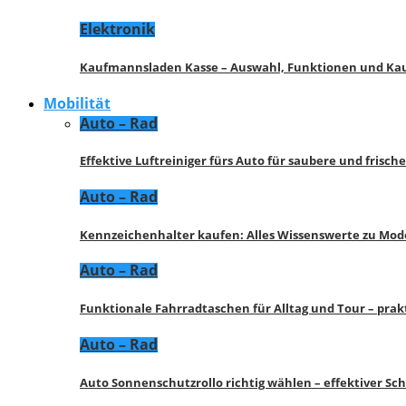
Elektronik
Kaufmannsladen Kasse – Auswahl, Funktionen und K
Mobilität
Auto – Rad
Effektive Luftreiniger fürs Auto für saubere und frisch
Auto – Rad
Kennzeichenhalter kaufen: Alles Wissenswerte zu Mod
Auto – Rad
Funktionale Fahrradtaschen für Alltag und Tour – pra
Auto – Rad
Auto Sonnenschutzrollo richtig wählen – effektiver Sc