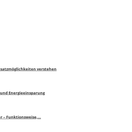
nsatzmöglichkeiten verstehen
 und Energieeinsparung
r – Funktionsweise,…