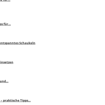
ps für…
 entspanntes Schaukeln
einsetzen
s und…
– praktische Tipps…