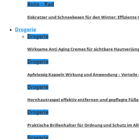
Auto – Rad
Eiskratzer und Schneebesen für den Winter: Effizient
Drogerie
Drogerie
Wirksame Anti Aging Cremes für sichtbare Hautverjü
Drogerie
Apfelessig Kapseln Wirkung und Anwendung – Vorteile
Drogerie
Hornhautraspel effektiv entfernen und gepflegte Füße
Drogerie
Praktische Brillenhalter für Ordnung und Schutz im All
Drogerie