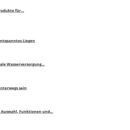
rodukte für…
Entspanntes Liegen
male Wasserversorgung…
unterwegs sein
: Auswahl, Funktionen und…