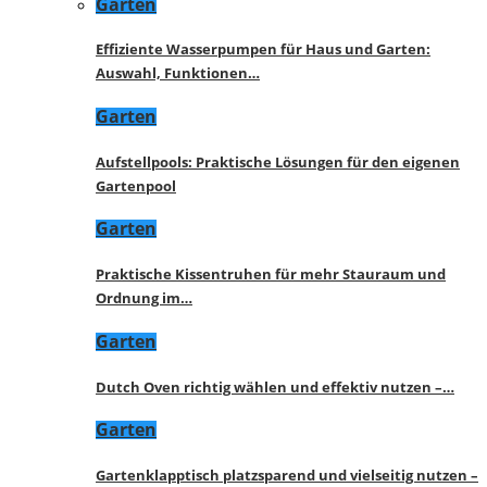
Garten
Effiziente Wasserpumpen für Haus und Garten:
Auswahl, Funktionen…
Garten
Aufstellpools: Praktische Lösungen für den eigenen
Gartenpool
Garten
Praktische Kissentruhen für mehr Stauraum und
Ordnung im…
Garten
Dutch Oven richtig wählen und effektiv nutzen –…
Garten
Gartenklapptisch platzsparend und vielseitig nutzen –