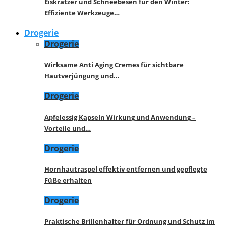
Eiskratzer und Schneebesen für den Winter:
Effiziente Werkzeuge…
Drogerie
Drogerie
Wirksame Anti Aging Cremes für sichtbare
Hautverjüngung und…
Drogerie
Apfelessig Kapseln Wirkung und Anwendung –
Vorteile und…
Drogerie
Hornhautraspel effektiv entfernen und gepflegte
Füße erhalten
Drogerie
Praktische Brillenhalter für Ordnung und Schutz im