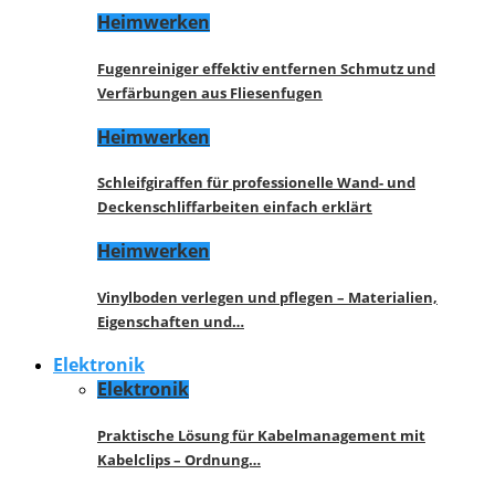
Heimwerken
Fugenreiniger effektiv entfernen Schmutz und
Verfärbungen aus Fliesenfugen
Heimwerken
Schleifgiraffen für professionelle Wand- und
Deckenschliffarbeiten einfach erklärt
Heimwerken
Vinylboden verlegen und pflegen – Materialien,
Eigenschaften und…
Elektronik
Elektronik
Praktische Lösung für Kabelmanagement mit
Kabelclips – Ordnung…