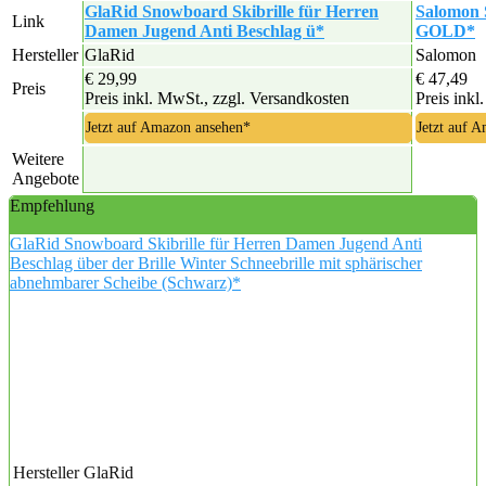
GlaRid Snowboard Skibrille für Herren
Salomon
Link
Damen Jugend Anti Beschlag ü*
GOLD*
Hersteller
GlaRid
Salomon
€ 29,99
€ 47,49
Preis
Preis inkl. MwSt., zzgl. Versandkosten
Preis inkl
Jetzt auf Amazon ansehen*
Jetzt auf 
Weitere
Angebote
Empfehlung
GlaRid Snowboard Skibrille für Herren Damen Jugend Anti
Beschlag über der Brille Winter Schneebrille mit sphärischer
abnehmbarer Scheibe (Schwarz)*
Hersteller
GlaRid