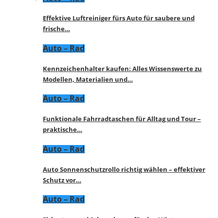
Effektive Luftreiniger fürs Auto für saubere und
frische…
Auto – Rad
Kennzeichenhalter kaufen: Alles Wissenswerte zu
Modellen, Materialien und…
Auto – Rad
Funktionale Fahrradtaschen für Alltag und Tour –
praktische…
Auto – Rad
Auto Sonnenschutzrollo richtig wählen – effektiver
Schutz vor…
Auto – Rad