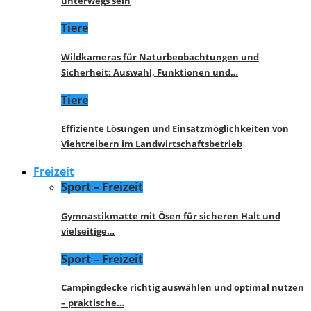
unterwegs sein
Tiere
Wildkameras für Naturbeobachtungen und
Sicherheit: Auswahl, Funktionen und…
Tiere
Effiziente Lösungen und Einsatzmöglichkeiten von
Viehtreibern im Landwirtschaftsbetrieb
Freizeit
Sport – Freizeit
Gymnastikmatte mit Ösen für sicheren Halt und
vielseitige…
Sport – Freizeit
Campingdecke richtig auswählen und optimal nutzen
– praktische…