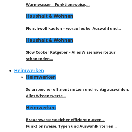
Warmwasser – Funktionsweise,…
Haushalt & Wohnen
Fleischwolf kaufen – worauf es bei Auswahl und…
Haushalt & Wohnen
Slow Cooker Ratgeber – Alles Wissenswerte zur
schonenden…
Heimwerken
Heimwerken
Solarspeicher effizient nutzen und richtig auswählen:
Alles Wissenswerte…
Heimwerken
Brauchwasserspeicher effizient nutzen –
Funktionsweise, Typen und Auswahlkriterien…