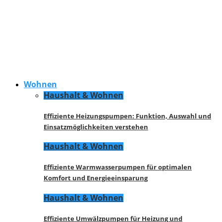
Wohnen
Haushalt & Wohnen
Effiziente Heizungspumpen: Funktion, Auswahl und
Einsatzmöglichkeiten verstehen
Haushalt & Wohnen
Effiziente Warmwasserpumpen für optimalen
Komfort und Energieeinsparung
Haushalt & Wohnen
Effiziente Umwälzpumpen für Heizung und