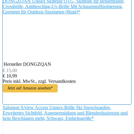
DONGZQAN Unisex Skibrille OTG, Skibrille für Brillenträger,
Crossbrille, Antibeschlag-Uv-Brille Mit Schaumstoffpolsterung,
Geeignet für Outdoor-Sportarten (Bunt)*
Hersteller
DONGZQAN
€ 15,00
€ 10,99
Preis inkl. MwSt., zzgl. Versandkosten
Jetzt auf Amazon ansehen*
Salomon S/view Access Unisex-Brille Ski Snowboarden,
Erweitertes Sichtfeld, Augenermüdung und Blendreduzierung und
kein Beschlagen mehr, Schwarz, Einheitsgröße*