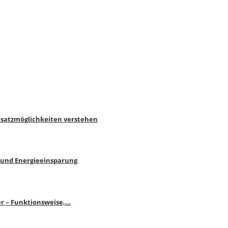
nsatzmöglichkeiten verstehen
 und Energieeinsparung
r – Funktionsweise,…