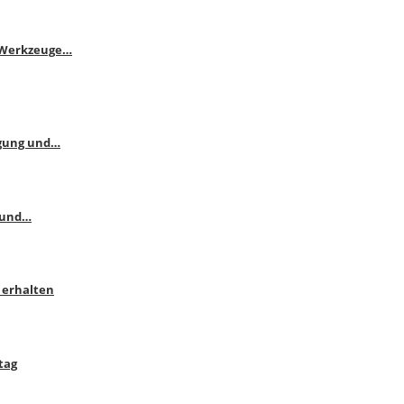
e Werkzeuge…
ngung und…
 und…
 erhalten
tag