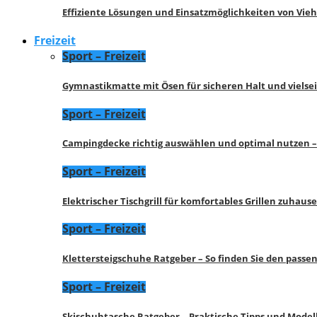
Effiziente Lösungen und Einsatzmöglichkeiten von Vie
Freizeit
Sport – Freizeit
Gymnastikmatte mit Ösen für sicheren Halt und vielse
Sport – Freizeit
Campingdecke richtig auswählen und optimal nutzen –
Sport – Freizeit
Elektrischer Tischgrill für komfortables Grillen zuhau
Sport – Freizeit
Klettersteigschuhe Ratgeber – So finden Sie den pass
Sport – Freizeit
Skischuhtasche Ratgeber – Praktische Tipps und Model