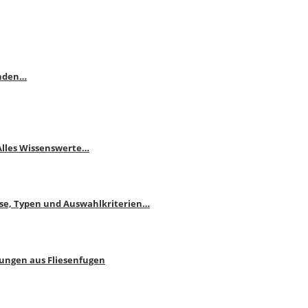
enden…
 Alles Wissenswerte…
ise, Typen und Auswahlkriterien…
bungen aus Fliesenfugen