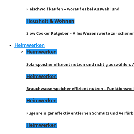
Fleischwolf kaufen – worauf es bei Auswahl und…
Haushalt & Wohnen
Slow Cooker Ratgeber – Alles Wissenswerte zur schon
Heimwerken
Heimwerken
Solarspeicher effizient nutzen und richtig auswählen:
Heimwerken
Brauchwasserspeicher effizient nutzen – Funktionswe
Heimwerken
Fugenreiniger effektiv entfernen Schmutz und Verfär
Heimwerken