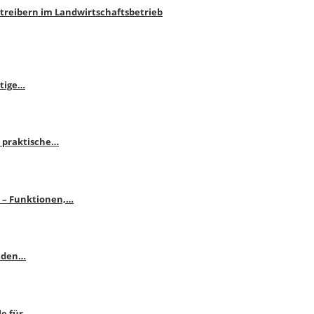
htreibern im Landwirtschaftsbetrieb
itige…
 praktische…
se – Funktionen,…
enden…
le für…