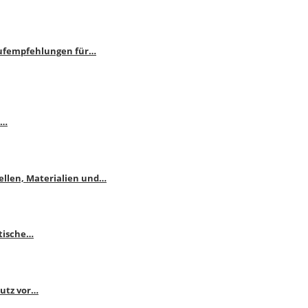
aufempfehlungen für…
e…
ellen, Materialien und…
ktische…
hutz vor…