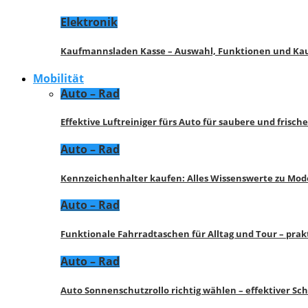
Elektronik
Kaufmannsladen Kasse – Auswahl, Funktionen und K
Mobilität
Auto – Rad
Effektive Luftreiniger fürs Auto für saubere und frisch
Auto – Rad
Kennzeichenhalter kaufen: Alles Wissenswerte zu Mod
Auto – Rad
Funktionale Fahrradtaschen für Alltag und Tour – pra
Auto – Rad
Auto Sonnenschutzrollo richtig wählen – effektiver Sc