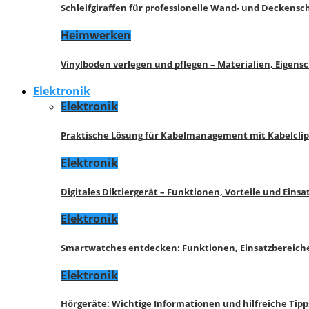
Schleifgiraffen für professionelle Wand- und Deckensch
Heimwerken
Vinylboden verlegen und pflegen – Materialien, Eigen
Elektronik
Elektronik
Praktische Lösung für Kabelmanagement mit Kabelcli
Elektronik
Digitales Diktiergerät – Funktionen, Vorteile und Eins
Elektronik
Smartwatches entdecken: Funktionen, Einsatzbereich
Elektronik
Hörgeräte: Wichtige Informationen und hilfreiche Tipp