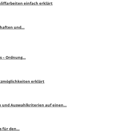
liffarbeiten einfach erklärt
schaften und…
ps – Ordnung…
atzmöglichkeiten erklärt
e und Auswahlkriterien auf einen…
s für den…