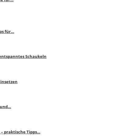
ps für…
 entspanntes Schaukeln
einsetzen
s und…
– praktische Tipps…