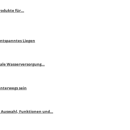
rodukte für…
Entspanntes Liegen
male Wasserversorgung…
unterwegs sein
: Auswahl, Funktionen und…