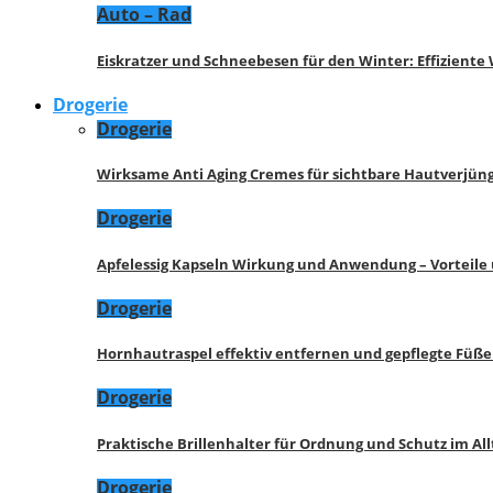
Auto – Rad
Eiskratzer und Schneebesen für den Winter: Effizient
Drogerie
Drogerie
Wirksame Anti Aging Cremes für sichtbare Hautverjü
Drogerie
Apfelessig Kapseln Wirkung und Anwendung – Vorteile
Drogerie
Hornhautraspel effektiv entfernen und gepflegte Füße
Drogerie
Praktische Brillenhalter für Ordnung und Schutz im All
Drogerie