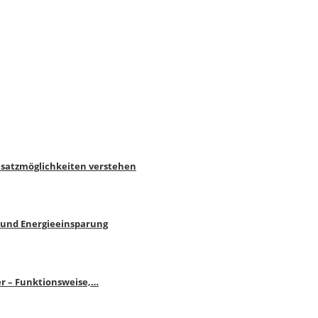
nsatzmöglichkeiten verstehen
 und Energieeinsparung
r – Funktionsweise,…