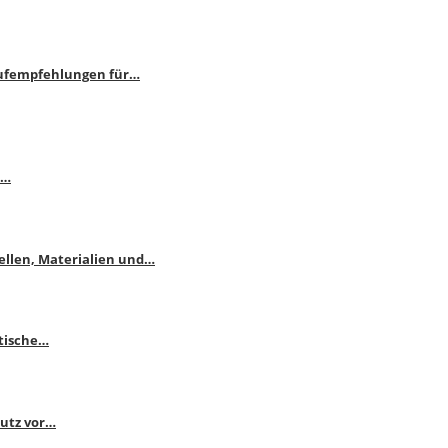
aufempfehlungen für…
e…
ellen, Materialien und…
ktische…
hutz vor…