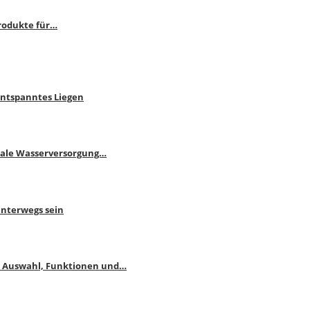
rodukte für…
Entspanntes Liegen
male Wasserversorgung…
unterwegs sein
: Auswahl, Funktionen und…