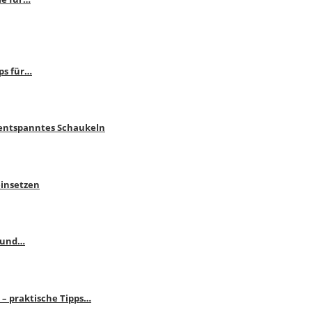
ps für…
 entspanntes Schaukeln
einsetzen
s und…
– praktische Tipps…