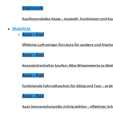
Elektronik
Kaufmannsladen Kasse – Auswahl, Funktionen und K
Mobilität
Auto – Rad
Effektive Luftreiniger fürs Auto für saubere und frisch
Auto – Rad
Kennzeichenhalter kaufen: Alles Wissenswerte zu Mod
Auto – Rad
Funktionale Fahrradtaschen für Alltag und Tour – pra
Auto – Rad
Auto Sonnenschutzrollo richtig wählen – effektiver Sc