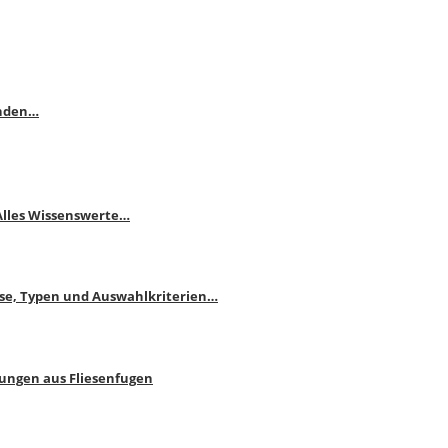
enden…
 Alles Wissenswerte…
ise, Typen und Auswahlkriterien…
bungen aus Fliesenfugen