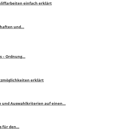
liffarbeiten einfach erklärt
schaften und…
ps – Ordnung…
atzmöglichkeiten erklärt
e und Auswahlkriterien auf einen…
s für den…