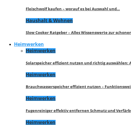
Fleischwolf kaufen – worauf es bei Auswahl und…
Haushalt & Wohnen
Slow Cooker Ratgeber – Alles Wissenswerte zur schon
Heimwerken
Heimwerken
Solarspeicher effizient nutzen und richtig auswählen:
Heimwerken
Brauchwasserspeicher effizient nutzen – Funktionswe
Heimwerken
Fugenreiniger effektiv entfernen Schmutz und Verfär
Heimwerken