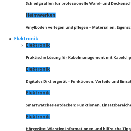
Schleifgiraffen für professionelle Wand- und Deckensch
Heimwerken
Vinylboden verlegen und pflegen – Materialien, Eigen
Elektronik
Elektronik
Praktische Lösung für Kabelmanagement mit Kabelcli
Elektronik
Digitales Diktiergerät – Funktionen, Vorteile und Eins
Elektronik
Smartwatches entdecken: Funktionen, Einsatzbereich
Elektronik
Hörgeräte: Wichtige Informationen und hilfreiche Tipp