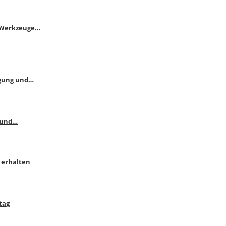
e Werkzeuge…
ngung und…
 und…
 erhalten
tag