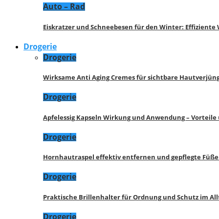
Auto – Rad
Eiskratzer und Schneebesen für den Winter: Effizient
Drogerie
Drogerie
Wirksame Anti Aging Cremes für sichtbare Hautverjü
Drogerie
Apfelessig Kapseln Wirkung und Anwendung – Vorteile
Drogerie
Hornhautraspel effektiv entfernen und gepflegte Füße
Drogerie
Praktische Brillenhalter für Ordnung und Schutz im All
Drogerie