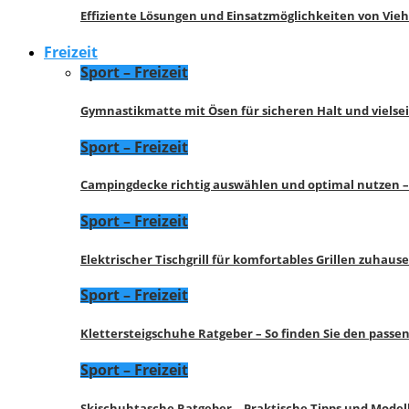
Effiziente Lösungen und Einsatzmöglichkeiten von Vie
Freizeit
Sport – Freizeit
Gymnastikmatte mit Ösen für sicheren Halt und vielse
Sport – Freizeit
Campingdecke richtig auswählen und optimal nutzen –
Sport – Freizeit
Elektrischer Tischgrill für komfortables Grillen zuhau
Sport – Freizeit
Klettersteigschuhe Ratgeber – So finden Sie den pass
Sport – Freizeit
Skischuhtasche Ratgeber – Praktische Tipps und Model