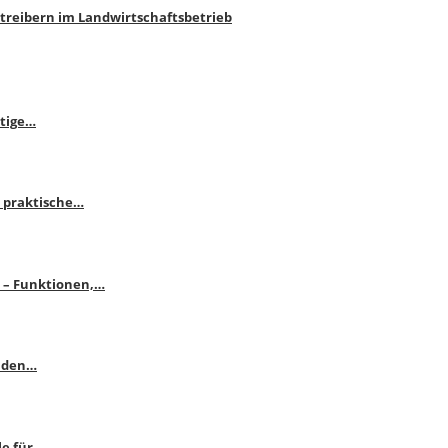
htreibern im Landwirtschaftsbetrieb
itige…
 praktische…
se – Funktionen,…
enden…
le für…