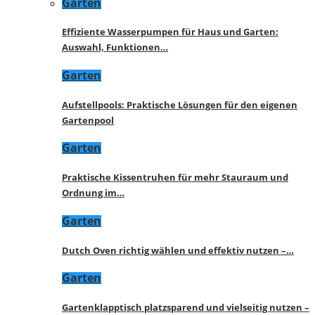
Garten
Effiziente Wasserpumpen für Haus und Garten:
Auswahl, Funktionen…
Garten
Aufstellpools: Praktische Lösungen für den eigenen
Gartenpool
Garten
Praktische Kissentruhen für mehr Stauraum und
Ordnung im…
Garten
Dutch Oven richtig wählen und effektiv nutzen –…
Garten
Gartenklapptisch platzsparend und vielseitig nutzen –