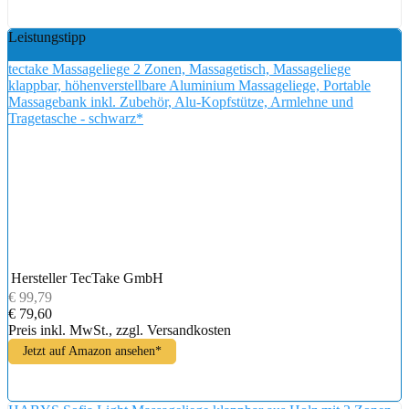
Leistungstipp
tectake Massageliege 2 Zonen, Massagetisch, Massageliege
klappbar, höhenverstellbare Aluminium Massageliege, Portable
Massagebank inkl. Zubehör, Alu-Kopfstütze, Armlehne und
Tragetasche - schwarz*
Hersteller
TecTake GmbH
€ 99,79
€ 79,60
Preis inkl. MwSt., zzgl. Versandkosten
Jetzt auf Amazon ansehen*