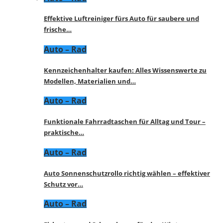
Effektive Luftreiniger fürs Auto für saubere und
frische…
Auto – Rad
Kennzeichenhalter kaufen: Alles Wissenswerte zu
Modellen, Materialien und…
Auto – Rad
Funktionale Fahrradtaschen für Alltag und Tour –
praktische…
Auto – Rad
Auto Sonnenschutzrollo richtig wählen – effektiver
Schutz vor…
Auto – Rad