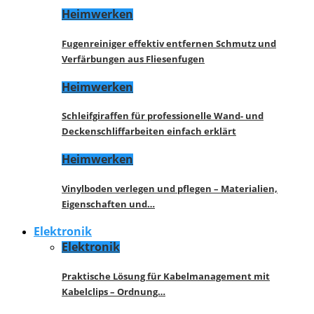
Heimwerken
Fugenreiniger effektiv entfernen Schmutz und
Verfärbungen aus Fliesenfugen
Heimwerken
Schleifgiraffen für professionelle Wand- und
Deckenschliffarbeiten einfach erklärt
Heimwerken
Vinylboden verlegen und pflegen – Materialien,
Eigenschaften und…
Elektronik
Elektronik
Praktische Lösung für Kabelmanagement mit
Kabelclips – Ordnung…