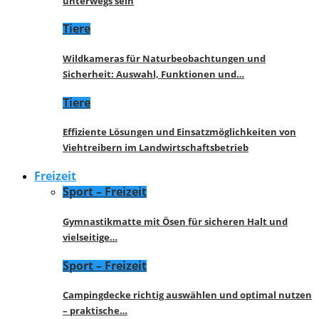
unterwegs sein
Tiere
Wildkameras für Naturbeobachtungen und
Sicherheit: Auswahl, Funktionen und…
Tiere
Effiziente Lösungen und Einsatzmöglichkeiten von
Viehtreibern im Landwirtschaftsbetrieb
Freizeit
Sport – Freizeit
Gymnastikmatte mit Ösen für sicheren Halt und
vielseitige…
Sport – Freizeit
Campingdecke richtig auswählen und optimal nutzen
– praktische…