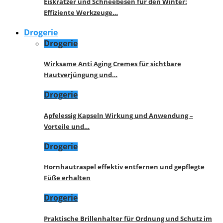
Eiskratzer und Schneebesen für den Winter:
Effiziente Werkzeuge…
Drogerie
Drogerie
Wirksame Anti Aging Cremes für sichtbare
Hautverjüngung und…
Drogerie
Apfelessig Kapseln Wirkung und Anwendung –
Vorteile und…
Drogerie
Hornhautraspel effektiv entfernen und gepflegte
Füße erhalten
Drogerie
Praktische Brillenhalter für Ordnung und Schutz im