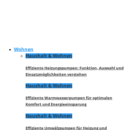
Wohnen
Haushalt & Wohnen
Effiziente Heizungspumpen: Funktion, Auswahl und
Einsatzmöglichkeiten verstehen
Haushalt & Wohnen
Effiziente Warmwasserpumpen für optimalen
Komfort und Energieeinsparung
Haushalt & Wohnen
Effiziente Umwälzpumpen für Heizung und