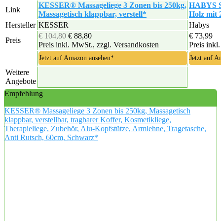
KESSER® Massageliege 3 Zonen bis 250kg,
HABYS So
Link
Massagetisch klappbar, verstell*
Holz mit 
Hersteller
KESSER
Habys
€ 104,80
€ 88,80
€ 73,99
Preis
Preis inkl. MwSt., zzgl. Versandkosten
Preis inkl
Jetzt auf Amazon ansehen*
Jetzt auf 
Weitere
Angebote
Empfehlung
KESSER® Massageliege 3 Zonen bis 250kg, Massagetisch
klappbar, verstellbar, tragbarer Koffer, Kosmetikliege,
Therapieliege, Zubehör, Alu-Kopfstütze, Armlehne, Tragetasche,
Anti Rutsch, 60cm, Schwarz*