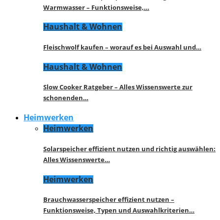
Warmwasser – Funktionsweise,…
Haushalt & Wohnen
Fleischwolf kaufen – worauf es bei Auswahl und…
Haushalt & Wohnen
Slow Cooker Ratgeber – Alles Wissenswerte zur
schonenden…
Heimwerken
Heimwerken
Solarspeicher effizient nutzen und richtig auswählen:
Alles Wissenswerte…
Heimwerken
Brauchwasserspeicher effizient nutzen –
Funktionsweise, Typen und Auswahlkriterien…