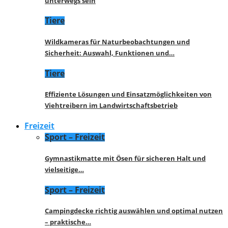
unterwegs sein
Tiere
Wildkameras für Naturbeobachtungen und
Sicherheit: Auswahl, Funktionen und…
Tiere
Effiziente Lösungen und Einsatzmöglichkeiten von
Viehtreibern im Landwirtschaftsbetrieb
Freizeit
Sport – Freizeit
Gymnastikmatte mit Ösen für sicheren Halt und
vielseitige…
Sport – Freizeit
Campingdecke richtig auswählen und optimal nutzen
– praktische…