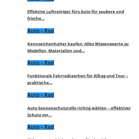
Effektive Luftreiniger fürs Auto für saubere und
frische…
Auto – Rad
Kennzeichenhalter kaufen: Alles Wissenswerte zu
Modellen, Materialien und…
Auto – Rad
Funktionale Fahrradtaschen für Alltag und Tour –
praktische…
Auto – Rad
Auto Sonnenschutzrollo richtig wählen – effektiver
Schutz vor…
Auto – Rad