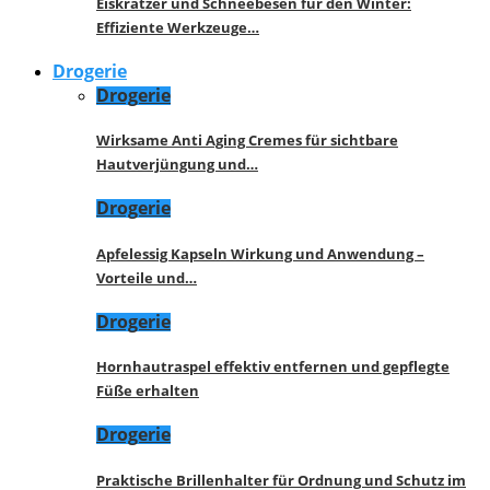
Eiskratzer und Schneebesen für den Winter:
Effiziente Werkzeuge…
Drogerie
Drogerie
Wirksame Anti Aging Cremes für sichtbare
Hautverjüngung und…
Drogerie
Apfelessig Kapseln Wirkung und Anwendung –
Vorteile und…
Drogerie
Hornhautraspel effektiv entfernen und gepflegte
Füße erhalten
Drogerie
Praktische Brillenhalter für Ordnung und Schutz im