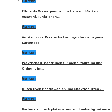
Garten
Effiziente Wasserpumpen für Haus und Garten:
Auswahl, Funktionen…
Garten
Aufstellpools: Praktische Lösungen für den eigenen
Gartenpool
Garten
Praktische Kissentruhen für mehr Stauraum und
Ordnung im…
Garten
Dutch Oven richtig wählen und effektiv nutzen –…
Garten
Gartenklapptisch platzsparend und vielseitig nutzen –