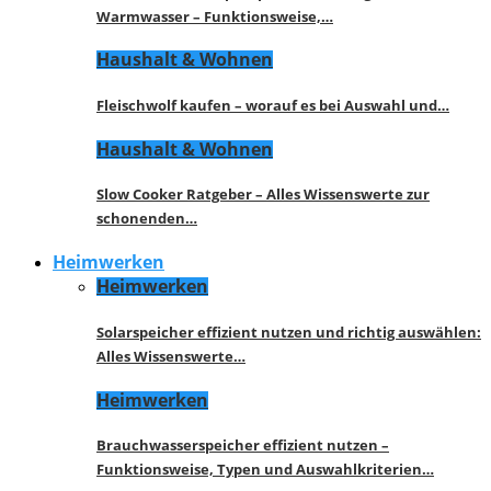
Warmwasser – Funktionsweise,…
Haushalt & Wohnen
Fleischwolf kaufen – worauf es bei Auswahl und…
Haushalt & Wohnen
Slow Cooker Ratgeber – Alles Wissenswerte zur
schonenden…
Heimwerken
Heimwerken
Solarspeicher effizient nutzen und richtig auswählen:
Alles Wissenswerte…
Heimwerken
Brauchwasserspeicher effizient nutzen –
Funktionsweise, Typen und Auswahlkriterien…