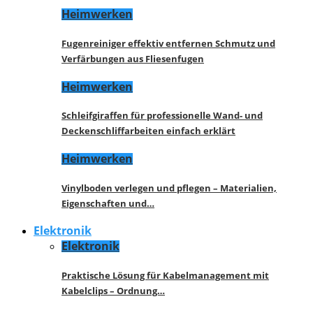
Heimwerken
Fugenreiniger effektiv entfernen Schmutz und
Verfärbungen aus Fliesenfugen
Heimwerken
Schleifgiraffen für professionelle Wand- und
Deckenschliffarbeiten einfach erklärt
Heimwerken
Vinylboden verlegen und pflegen – Materialien,
Eigenschaften und…
Elektronik
Elektronik
Praktische Lösung für Kabelmanagement mit
Kabelclips – Ordnung…