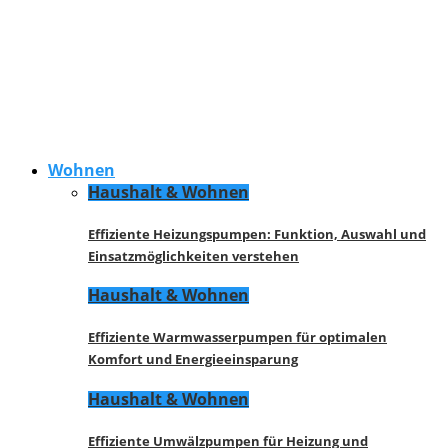
Wohnen
Haushalt & Wohnen
Effiziente Heizungspumpen: Funktion, Auswahl und
Einsatzmöglichkeiten verstehen
Haushalt & Wohnen
Effiziente Warmwasserpumpen für optimalen
Komfort und Energieeinsparung
Haushalt & Wohnen
Effiziente Umwälzpumpen für Heizung und