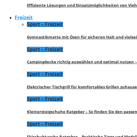
Effiziente Lösungen und Einsatzmöglichkeiten von Vie
Freizeit
Sport – Freizeit
Gymnastikmatte mit Ösen für sicheren Halt und vielse
Sport – Freizeit
Campingdecke richtig auswählen und optimal nutzen –
Sport – Freizeit
Elektrischer Tischgrill für komfortables Grillen zuhau
Sport – Freizeit
Klettersteigschuhe Ratgeber – So finden Sie den pass
Sport – Freizeit
Skischuhtasche Ratgeber – Praktische Tipps und Model