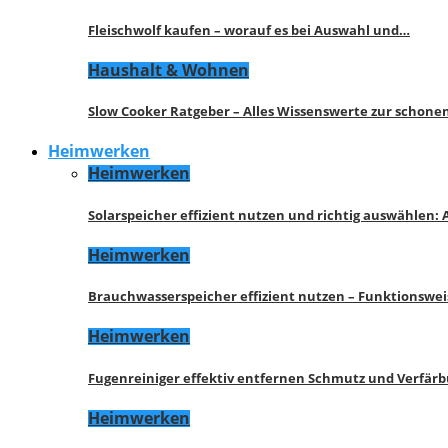
Fleischwolf kaufen – worauf es bei Auswahl und…
Haushalt & Wohnen
Slow Cooker Ratgeber – Alles Wissenswerte zur schon
Heimwerken
Heimwerken
Solarspeicher effizient nutzen und richtig auswählen:
Heimwerken
Brauchwasserspeicher effizient nutzen – Funktionswe
Heimwerken
Fugenreiniger effektiv entfernen Schmutz und Verfär
Heimwerken