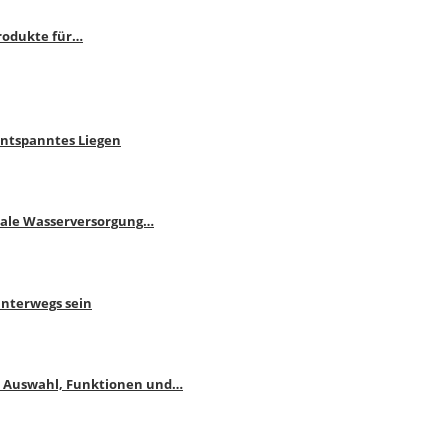
rodukte für…
Entspanntes Liegen
male Wasserversorgung…
unterwegs sein
: Auswahl, Funktionen und…