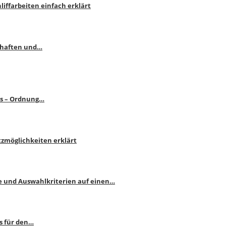
liffarbeiten einfach erklärt
schaften und…
ps – Ordnung…
atzmöglichkeiten erklärt
e und Auswahlkriterien auf einen…
s für den…