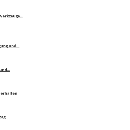
e Werkzeuge…
ngung und…
 und…
 erhalten
tag