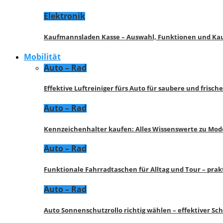
Elektronik
Kaufmannsladen Kasse – Auswahl, Funktionen und K
Mobilität
Auto – Rad
Effektive Luftreiniger fürs Auto für saubere und frisch
Auto – Rad
Kennzeichenhalter kaufen: Alles Wissenswerte zu Mod
Auto – Rad
Funktionale Fahrradtaschen für Alltag und Tour – pra
Auto – Rad
Auto Sonnenschutzrollo richtig wählen – effektiver Sc