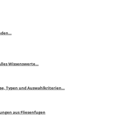
enden…
 Alles Wissenswerte…
ise, Typen und Auswahlkriterien…
bungen aus Fliesenfugen