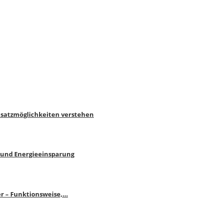
nsatzmöglichkeiten verstehen
 und Energieeinsparung
r – Funktionsweise,…