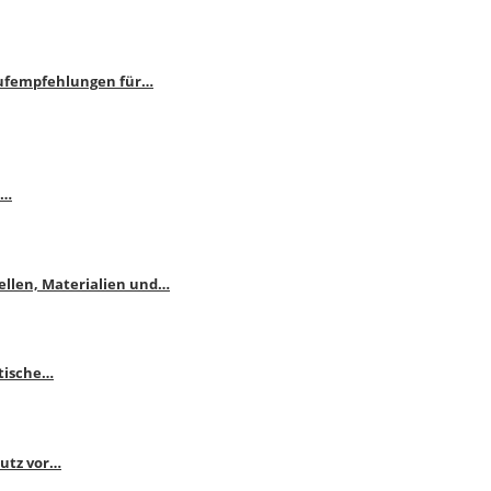
aufempfehlungen für…
e…
ellen, Materialien und…
ktische…
hutz vor…