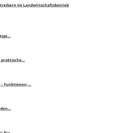
htreibern im Landwirtschaftsbetrieb
itige…
 praktische…
se – Funktionen,…
enden…
le für…