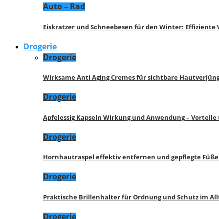
Auto – Rad
Eiskratzer und Schneebesen für den Winter: Effizient
Drogerie
Drogerie
Wirksame Anti Aging Cremes für sichtbare Hautverjü
Drogerie
Apfelessig Kapseln Wirkung und Anwendung – Vorteile
Drogerie
Hornhautraspel effektiv entfernen und gepflegte Füße
Drogerie
Praktische Brillenhalter für Ordnung und Schutz im All
Drogerie