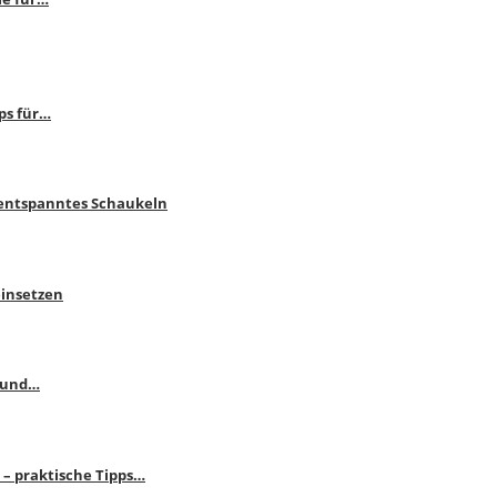
ps für…
 entspanntes Schaukeln
einsetzen
s und…
– praktische Tipps…