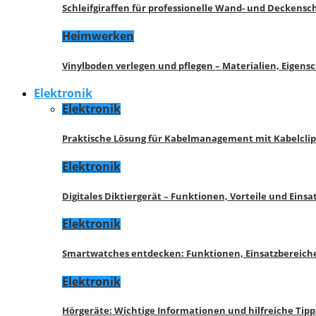
Schleifgiraffen für professionelle Wand- und Deckensch
Heimwerken
Vinylboden verlegen und pflegen – Materialien, Eigen
Elektronik
Elektronik
Praktische Lösung für Kabelmanagement mit Kabelcli
Elektronik
Digitales Diktiergerät – Funktionen, Vorteile und Eins
Elektronik
Smartwatches entdecken: Funktionen, Einsatzbereich
Elektronik
Hörgeräte: Wichtige Informationen und hilfreiche Tipp