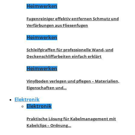
Heimwerken
Fugenreiniger effektiv entfernen Schmutz und
Verfärbungen aus Fliesenfugen
Heimwerken
Schleifgiraffen für professionelle Wand- und
Deckenschliffarbeiten einfach erklärt
Heimwerken
Vinylboden verlegen und pflegen – Materialien,
Eigenschaften und…
Elektronik
Elektronik
Praktische Lösung für Kabelmanagement mit
Kabelclips – Ordnung…