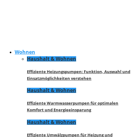
Wohnen
Haushalt & Wohnen
Effiziente Heizungspumpen: Funktion, Auswahl und
Einsatzmöglichkeiten verstehen
Haushalt & Wohnen
Effiziente Warmwasserpumpen für optimalen
Komfort und Energieeinsparung
Haushalt & Wohnen
Effiziente Umwälzpumpen für Heizung und