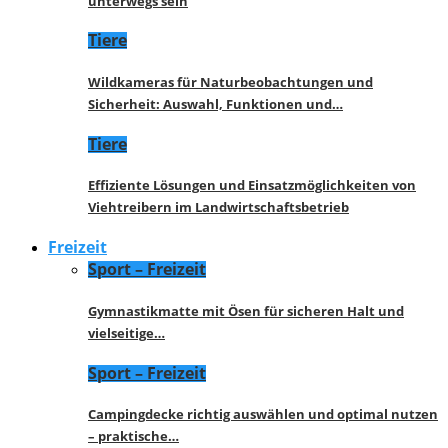
unterwegs sein
Tiere
Wildkameras für Naturbeobachtungen und
Sicherheit: Auswahl, Funktionen und…
Tiere
Effiziente Lösungen und Einsatzmöglichkeiten von
Viehtreibern im Landwirtschaftsbetrieb
Freizeit
Sport – Freizeit
Gymnastikmatte mit Ösen für sicheren Halt und
vielseitige…
Sport – Freizeit
Campingdecke richtig auswählen und optimal nutzen
– praktische…