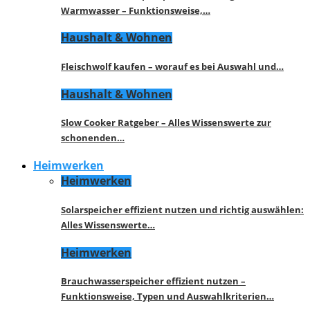
Warmwasser – Funktionsweise,…
Haushalt & Wohnen
Fleischwolf kaufen – worauf es bei Auswahl und…
Haushalt & Wohnen
Slow Cooker Ratgeber – Alles Wissenswerte zur
schonenden…
Heimwerken
Heimwerken
Solarspeicher effizient nutzen und richtig auswählen:
Alles Wissenswerte…
Heimwerken
Brauchwasserspeicher effizient nutzen –
Funktionsweise, Typen und Auswahlkriterien…