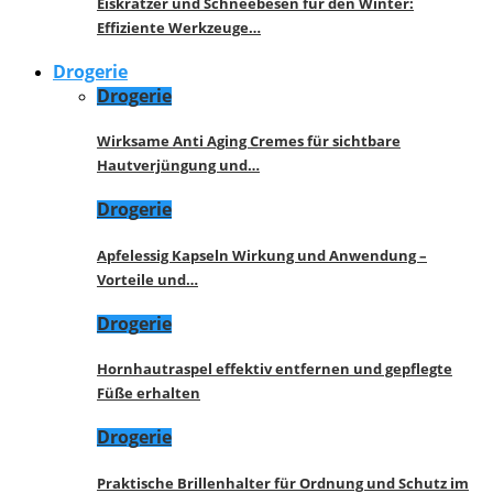
Eiskratzer und Schneebesen für den Winter:
Effiziente Werkzeuge…
Drogerie
Drogerie
Wirksame Anti Aging Cremes für sichtbare
Hautverjüngung und…
Drogerie
Apfelessig Kapseln Wirkung und Anwendung –
Vorteile und…
Drogerie
Hornhautraspel effektiv entfernen und gepflegte
Füße erhalten
Drogerie
Praktische Brillenhalter für Ordnung und Schutz im