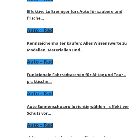
Effektive Luftreiniger fürs Auto für saubere und
frische…
Auto – Rad
Kennzeichenhalter kaufen: Alles Wissenswerte zu
Modellen, Materialien und…
Auto – Rad
Funktionale Fahrradtaschen für Alltag und Tour –
praktische…
Auto – Rad
Auto Sonnenschutzrollo richtig wählen – effektiver
Schutz vor…
Auto – Rad