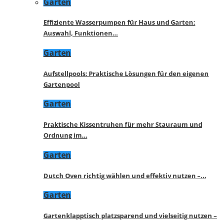
Garten
Effiziente Wasserpumpen für Haus und Garten:
Auswahl, Funktionen…
Garten
Aufstellpools: Praktische Lösungen für den eigenen
Gartenpool
Garten
Praktische Kissentruhen für mehr Stauraum und
Ordnung im…
Garten
Dutch Oven richtig wählen und effektiv nutzen –…
Garten
Gartenklapptisch platzsparend und vielseitig nutzen –