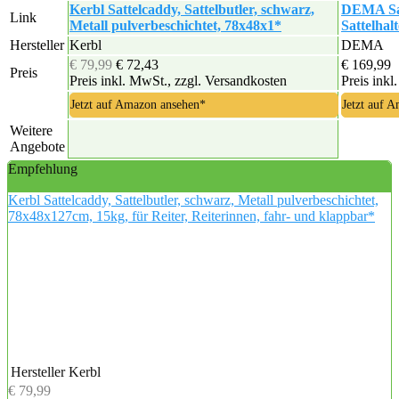
Kerbl Sattelcaddy, Sattelbutler, schwarz,
DEMA Sat
Link
Metall pulverbeschichtet, 78x48x1*
Sattelhal
Hersteller
Kerbl
DEMA
€ 79,99
€ 72,43
€ 169,99
Preis
Preis inkl. MwSt., zzgl. Versandkosten
Preis inkl
Jetzt auf Amazon ansehen*
Jetzt auf 
Weitere
Angebote
Empfehlung
Kerbl Sattelcaddy, Sattelbutler, schwarz, Metall pulverbeschichtet,
78x48x127cm, 15kg, für Reiter, Reiterinnen, fahr- und klappbar*
Hersteller
Kerbl
€ 79,99