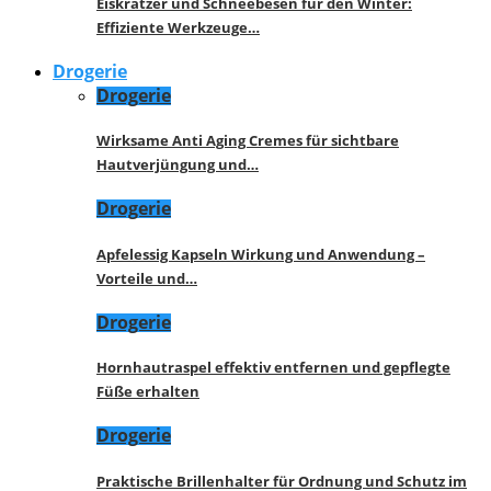
Eiskratzer und Schneebesen für den Winter:
Effiziente Werkzeuge…
Drogerie
Drogerie
Wirksame Anti Aging Cremes für sichtbare
Hautverjüngung und…
Drogerie
Apfelessig Kapseln Wirkung und Anwendung –
Vorteile und…
Drogerie
Hornhautraspel effektiv entfernen und gepflegte
Füße erhalten
Drogerie
Praktische Brillenhalter für Ordnung und Schutz im