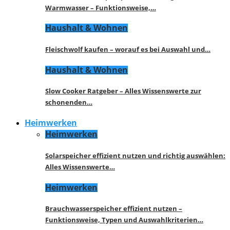
Warmwasser – Funktionsweise,…
Haushalt & Wohnen
Fleischwolf kaufen – worauf es bei Auswahl und…
Haushalt & Wohnen
Slow Cooker Ratgeber – Alles Wissenswerte zur
schonenden…
Heimwerken
Heimwerken
Solarspeicher effizient nutzen und richtig auswählen:
Alles Wissenswerte…
Heimwerken
Brauchwasserspeicher effizient nutzen –
Funktionsweise, Typen und Auswahlkriterien…