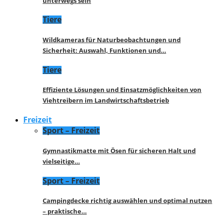
unterwegs sein
Tiere
Wildkameras für Naturbeobachtungen und
Sicherheit: Auswahl, Funktionen und…
Tiere
Effiziente Lösungen und Einsatzmöglichkeiten von
Viehtreibern im Landwirtschaftsbetrieb
Freizeit
Sport – Freizeit
Gymnastikmatte mit Ösen für sicheren Halt und
vielseitige…
Sport – Freizeit
Campingdecke richtig auswählen und optimal nutzen
– praktische…