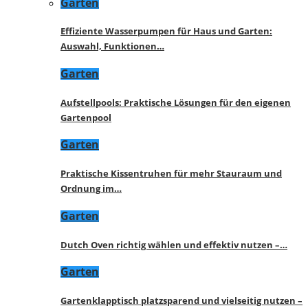
Garten
Effiziente Wasserpumpen für Haus und Garten:
Auswahl, Funktionen…
Garten
Aufstellpools: Praktische Lösungen für den eigenen
Gartenpool
Garten
Praktische Kissentruhen für mehr Stauraum und
Ordnung im…
Garten
Dutch Oven richtig wählen und effektiv nutzen –…
Garten
Gartenklapptisch platzsparend und vielseitig nutzen –