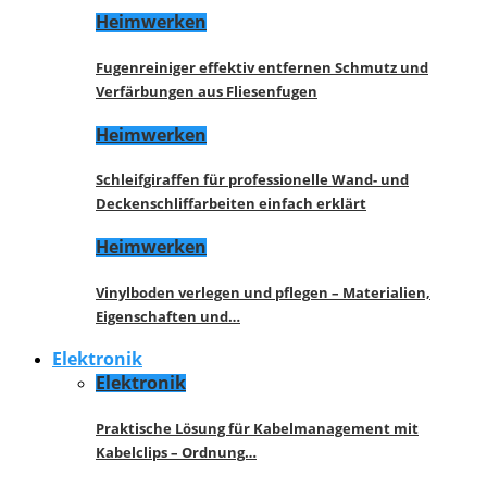
Heimwerken
Fugenreiniger effektiv entfernen Schmutz und
Verfärbungen aus Fliesenfugen
Heimwerken
Schleifgiraffen für professionelle Wand- und
Deckenschliffarbeiten einfach erklärt
Heimwerken
Vinylboden verlegen und pflegen – Materialien,
Eigenschaften und…
Elektronik
Elektronik
Praktische Lösung für Kabelmanagement mit
Kabelclips – Ordnung…