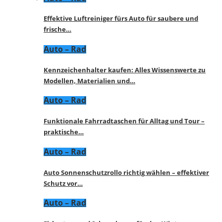
Effektive Luftreiniger fürs Auto für saubere und
frische…
Auto – Rad
Kennzeichenhalter kaufen: Alles Wissenswerte zu
Modellen, Materialien und…
Auto – Rad
Funktionale Fahrradtaschen für Alltag und Tour –
praktische…
Auto – Rad
Auto Sonnenschutzrollo richtig wählen – effektiver
Schutz vor…
Auto – Rad