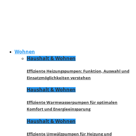
Wohnen
Haushalt & Wohnen
Effiziente Heizungspumpen: Funktion, Auswahl und
Einsatzmöglichkeiten verstehen
Haushalt & Wohnen
Effiziente Warmwasserpumpen für optimalen
Komfort und Energieeinsparung
Haushalt & Wohnen
Effiziente Umwälzpumpen für Heizung und