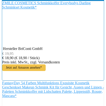
ZMILE COSMETICS Schminkkoffer Everybodys Darling
Schminkset Kosmetik*
Hersteller
BriConti GmbH
€ 19,95
€ 18,90
(€ 18,90 / Stück)
Preis inkl. MwSt., zzgl. Versandkosten
Jetzt auf Amazon ansehen*
FantasyDay 54 Farben Multifunktions Exquisite Kosmetik
Geschenkset Makeup Schmink Kit für Gesicht, Augen und Lippen -
Paletten Schminkkoffer mit Lidschatten Palette, Lippenstift, Rouge,
Mascara*