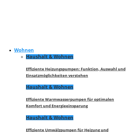
Wohnen
Haushalt & Wohnen
Effiziente Heizungspumpen: Funktion, Auswahl und
Einsatzmöglichkeiten verstehen
Haushalt & Wohnen
Effiziente Warmwasserpumpen für optimalen
Komfort und Energieeinsparung
Haushalt & Wohnen
Effiziente Umwälzpumpen für Heizung und