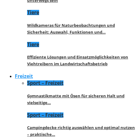
unterwegs sein
Tiere
Wildkameras für Naturbeobachtungen und
Sicherheit: Auswahl, Funktionen und…
Tiere
Effiziente Lösungen und Einsatzmöglichkeiten von
Viehtreibern im Landwirtschaftsbetrieb
Freizeit
Sport – Freizeit
Gymnastikmatte mit Ösen für sicheren Halt und
vielseitige…
Sport – Freizeit
Campingdecke richtig auswählen und optimal nutzen
– praktische…