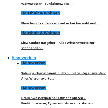
Warmwasser – Funktionsweise,…
Haushalt & Wohnen
Fleischwolf kaufen – worauf es bei Auswahl und…
Haushalt & Wohnen
Slow Cooker Ratgeber – Alles Wissenswerte zur
schonenden…
Heimwerken
Heimwerken
Solarspeicher effizient nutzen und richtig auswählen:
Alles Wissenswerte…
Heimwerken
Brauchwasserspeicher effizient nutzen –
Funktionsweise, Typen und Auswahlkriterien…