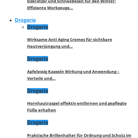
Eiskratzer und Schneebesen für den Winter:
Effiziente Werkzeuge…
Drogerie
Drogerie
Wirksame Anti Aging Cremes für sichtbare
Hautverjüngung und…
Drogerie
Apfelessig Kapseln Wirkung und Anwendung –
Vorteile und…
Drogerie
Hornhautraspel effektiv entfernen und gepflegte
Füße erhalten
Drogerie
Praktische Brillenhalter für Ordnung und Schutz im