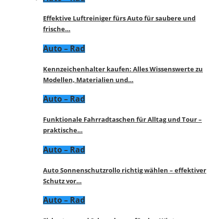
Effektive Luftreiniger fürs Auto für saubere und
frische…
Auto – Rad
Kennzeichenhalter kaufen: Alles Wissenswerte zu
Modellen, Materialien und…
Auto – Rad
Funktionale Fahrradtaschen für Alltag und Tour –
praktische…
Auto – Rad
Auto Sonnenschutzrollo richtig wählen – effektiver
Schutz vor…
Auto – Rad