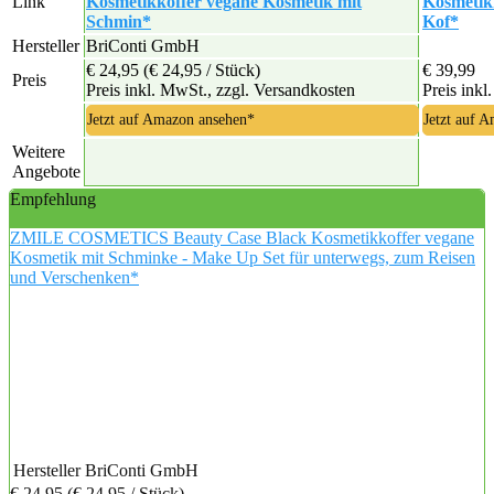
Link
Kosmetikkoffer vegane Kosmetik mit
Kosmetik
Schmin*
Kof*
Hersteller
BriConti GmbH
€ 24,95
(€ 24,95 / Stück)
€ 39,99
Preis
Preis inkl. MwSt., zzgl. Versandkosten
Preis inkl
Jetzt auf Amazon ansehen*
Jetzt auf 
Weitere
Angebote
Empfehlung
ZMILE COSMETICS Beauty Case Black Kosmetikkoffer vegane
Kosmetik mit Schminke - Make Up Set für unterwegs, zum Reisen
und Verschenken*
Hersteller
BriConti GmbH
€ 24,95
(€ 24,95 / Stück)