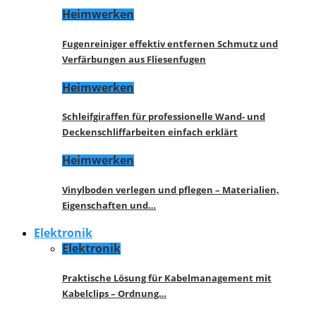
Heimwerken
Fugenreiniger effektiv entfernen Schmutz und
Verfärbungen aus Fliesenfugen
Heimwerken
Schleifgiraffen für professionelle Wand- und
Deckenschliffarbeiten einfach erklärt
Heimwerken
Vinylboden verlegen und pflegen – Materialien,
Eigenschaften und…
Elektronik
Elektronik
Praktische Lösung für Kabelmanagement mit
Kabelclips – Ordnung…