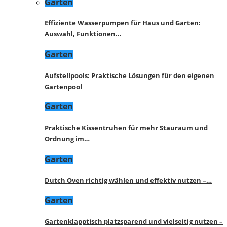
Garten
Effiziente Wasserpumpen für Haus und Garten:
Auswahl, Funktionen…
Garten
Aufstellpools: Praktische Lösungen für den eigenen
Gartenpool
Garten
Praktische Kissentruhen für mehr Stauraum und
Ordnung im…
Garten
Dutch Oven richtig wählen und effektiv nutzen –…
Garten
Gartenklapptisch platzsparend und vielseitig nutzen –