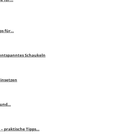
ps für…
 entspanntes Schaukeln
einsetzen
s und…
– praktische Tipps…