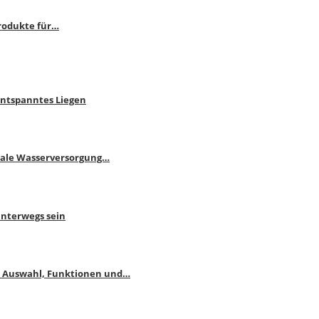
rodukte für…
Entspanntes Liegen
male Wasserversorgung…
unterwegs sein
: Auswahl, Funktionen und…