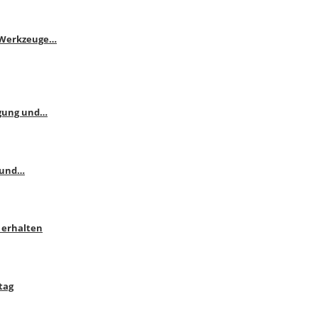
e Werkzeuge…
ngung und…
 und…
 erhalten
tag