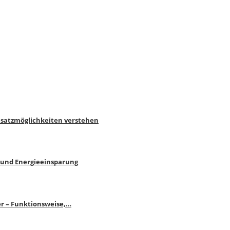
nsatzmöglichkeiten verstehen
 und Energieeinsparung
r – Funktionsweise,…