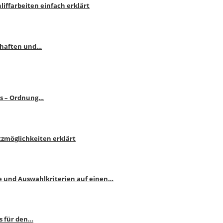
liffarbeiten einfach erklärt
schaften und…
ps – Ordnung…
atzmöglichkeiten erklärt
e und Auswahlkriterien auf einen…
s für den…