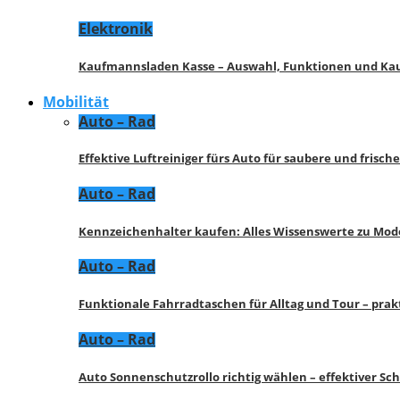
Elektronik
Kaufmannsladen Kasse – Auswahl, Funktionen und K
Mobilität
Auto – Rad
Effektive Luftreiniger fürs Auto für saubere und frisch
Auto – Rad
Kennzeichenhalter kaufen: Alles Wissenswerte zu Mod
Auto – Rad
Funktionale Fahrradtaschen für Alltag und Tour – pra
Auto – Rad
Auto Sonnenschutzrollo richtig wählen – effektiver Sc