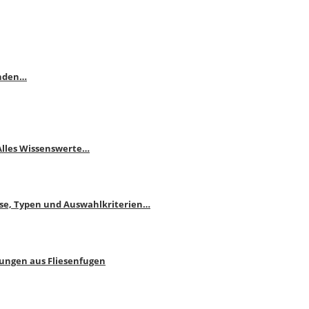
enden…
 Alles Wissenswerte…
ise, Typen und Auswahlkriterien…
bungen aus Fliesenfugen