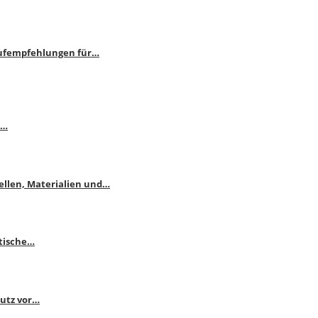
aufempfehlungen für…
e…
ellen, Materialien und…
ktische…
hutz vor…