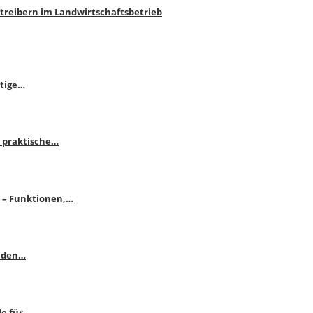
htreibern im Landwirtschaftsbetrieb
itige…
 praktische…
se – Funktionen,…
enden…
le für…