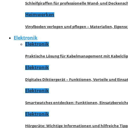
Schleifgiraffen für professionelle Wand- und Deckensch
Heimwerken
Vinylboden verlegen und pflegen – Materialien, Eigen
Elektronik
Elektronik
Praktische Lösung für Kabelmanagement mit Kabelcli
Elektronik
Digitales Diktiergerät – Funktionen, Vorteile und Eins
Elektronik
Smartwatches entdecken: Funktionen, Einsatzbereich
Elektronik
Hörgeräte: Wichtige Informationen und hilfreiche Tipp