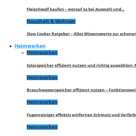
Fleischwolf kaufen – worauf es bei Auswahl und…
Haushalt & Wohnen
Slow Cooker Ratgeber – Alles Wissenswerte zur schon
Heimwerken
Heimwerken
Solarspeicher effizient nutzen und richtig auswählen:
Heimwerken
Brauchwasserspeicher effizient nutzen – Funktionswe
Heimwerken
Fugenreiniger effektiv entfernen Schmutz und Verfär
Heimwerken