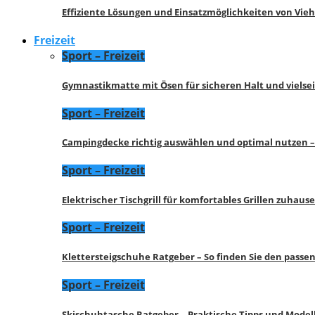
Effiziente Lösungen und Einsatzmöglichkeiten von Vie
Freizeit
Sport – Freizeit
Gymnastikmatte mit Ösen für sicheren Halt und vielse
Sport – Freizeit
Campingdecke richtig auswählen und optimal nutzen –
Sport – Freizeit
Elektrischer Tischgrill für komfortables Grillen zuhau
Sport – Freizeit
Klettersteigschuhe Ratgeber – So finden Sie den pass
Sport – Freizeit
Skischuhtasche Ratgeber – Praktische Tipps und Model