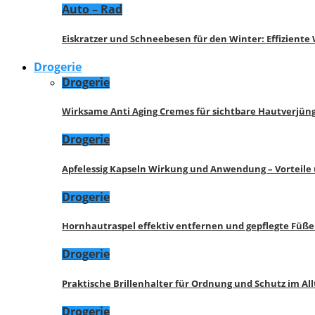
Auto – Rad
Eiskratzer und Schneebesen für den Winter: Effizient
Drogerie
Drogerie
Wirksame Anti Aging Cremes für sichtbare Hautverjü
Drogerie
Apfelessig Kapseln Wirkung und Anwendung – Vorteile
Drogerie
Hornhautraspel effektiv entfernen und gepflegte Füße
Drogerie
Praktische Brillenhalter für Ordnung und Schutz im All
Drogerie