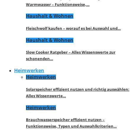
Warmwasser – Funktionsweise,…
Haushalt & Wohnen
Fleischwolf kaufen – worauf es bei Auswahl und…
Haushalt & Wohnen
Slow Cooker Ratgeber – Alles Wissenswerte zur
schonenden…
Heimwerken
Heimwerken
Solarspeicher effizient nutzen und richtig auswählen:
Alles Wissenswerte…
Heimwerken
Brauchwasserspeicher effizient nutzen –
Funktionsweise, Typen und Auswahlkriterien…