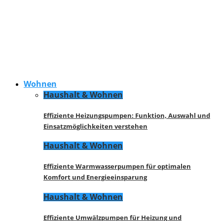
Wohnen
Haushalt & Wohnen
Effiziente Heizungspumpen: Funktion, Auswahl und
Einsatzmöglichkeiten verstehen
Haushalt & Wohnen
Effiziente Warmwasserpumpen für optimalen
Komfort und Energieeinsparung
Haushalt & Wohnen
Effiziente Umwälzpumpen für Heizung und