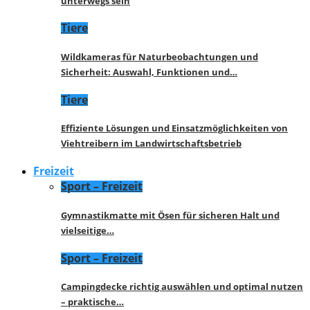
unterwegs sein
Tiere
Wildkameras für Naturbeobachtungen und
Sicherheit: Auswahl, Funktionen und…
Tiere
Effiziente Lösungen und Einsatzmöglichkeiten von
Viehtreibern im Landwirtschaftsbetrieb
Freizeit
Sport – Freizeit
Gymnastikmatte mit Ösen für sicheren Halt und
vielseitige…
Sport – Freizeit
Campingdecke richtig auswählen und optimal nutzen
– praktische…