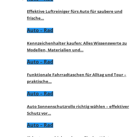
Effektive Luftreiniger fürs Auto für saubere und
frische…
Auto – Rad
Kennzeichenhalter kaufen: Alles Wissenswerte zu
Modellen, Materialien und…
Auto – Rad
Funktionale Fahrradtaschen für Alltag und Tour –
praktische…
Auto – Rad
Auto Sonnenschutzrollo richtig wählen – effektiver
Schutz vor…
Auto – Rad