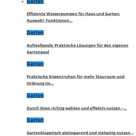
Garten
Effiziente Wasserpumpen für Haus und Garten:
Auswahl, Funktionen…
Garten
Aufstellpools: Praktische Lösungen für den eigenen
Gartenpool
Garten
Praktische Kissentruhen für mehr Stauraum und
Ordnung im…
Garten
Dutch Oven richtig wählen und effektiv nutzen –…
Garten
Gartenklapptisch platzsparend und vielseitig nutzen –