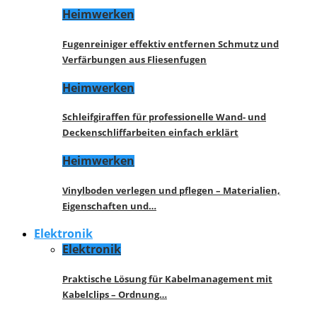
Heimwerken
Fugenreiniger effektiv entfernen Schmutz und
Verfärbungen aus Fliesenfugen
Heimwerken
Schleifgiraffen für professionelle Wand- und
Deckenschliffarbeiten einfach erklärt
Heimwerken
Vinylboden verlegen und pflegen – Materialien,
Eigenschaften und…
Elektronik
Elektronik
Praktische Lösung für Kabelmanagement mit
Kabelclips – Ordnung…