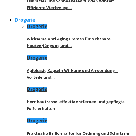
Eiskratzer und Schneebesen für den Winter:
Effiziente Werkzeuge…
Drogerie
Drogerie
Wirksame Anti Aging Cremes für sichtbare
Hautverjüngung und…
Drogerie
Apfelessig Kapseln Wirkung und Anwendung –
Vorteile und…
Drogerie
Hornhautraspel effektiv entfernen und gepflegte
Füße erhalten
Drogerie
Praktische Brillenhalter für Ordnung und Schutz im