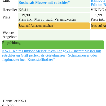
Link
Rambo Fir
Bushcraft Messer mit rutschfes*
Edition 
Hersteller
KS-11
VIKING
€ 19,90
€ 55,99
Preis
Preis inkl. MwSt., zzgl. Versandkosten
Preis inkl
Jetzt auf Amazon ansehen*
Jetzt auf 
Weitere
Angebote
Empfehlung
KS-11 Knife Outdoor Messer 35cm Länge - Bushcraft Messer mit
rutschfesten Griff perfekt als Gürtelmesser - Schnitzmesser oder
Jagdmesser incl. Kunststoffholster*
Hersteller
KS-11
€ 19,90