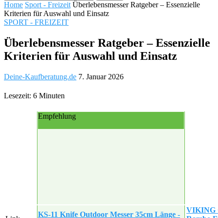
Home
Sport - Freizeit
Überlebensmesser Ratgeber – Essenzielle
Kriterien für Auswahl und Einsatz
SPORT - FREIZEIT
Überlebensmesser Ratgeber – Essenzielle
Kriterien für Auswahl und Einsatz
Deine-Kaufberatung.de
7. Januar 2026
Lesezeit: 6 Minuten
Empfehlung
VIKING 
KS-11 Knife Outdoor Messer 35cm Länge -