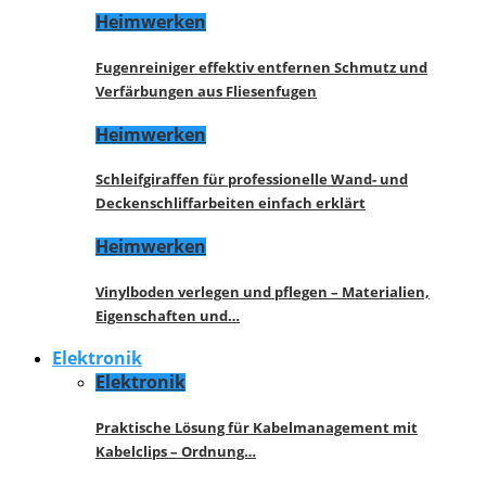
Heimwerken
Fugenreiniger effektiv entfernen Schmutz und
Verfärbungen aus Fliesenfugen
Heimwerken
Schleifgiraffen für professionelle Wand- und
Deckenschliffarbeiten einfach erklärt
Heimwerken
Vinylboden verlegen und pflegen – Materialien,
Eigenschaften und…
Elektronik
Elektronik
Praktische Lösung für Kabelmanagement mit
Kabelclips – Ordnung…