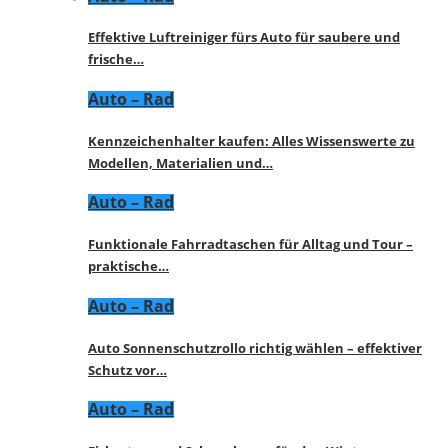
Effektive Luftreiniger fürs Auto für saubere und
frische…
Auto – Rad
Kennzeichenhalter kaufen: Alles Wissenswerte zu
Modellen, Materialien und…
Auto – Rad
Funktionale Fahrradtaschen für Alltag und Tour –
praktische…
Auto – Rad
Auto Sonnenschutzrollo richtig wählen – effektiver
Schutz vor…
Auto – Rad