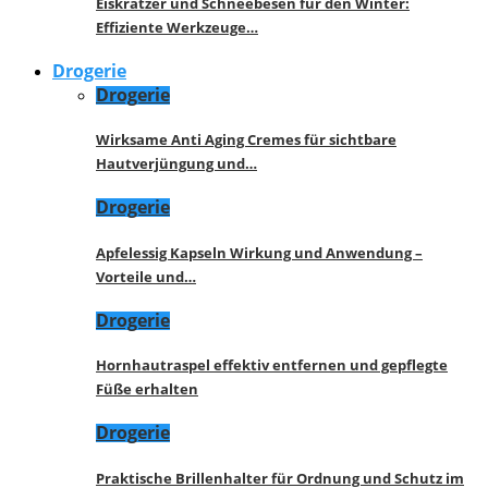
Eiskratzer und Schneebesen für den Winter:
Effiziente Werkzeuge…
Drogerie
Drogerie
Wirksame Anti Aging Cremes für sichtbare
Hautverjüngung und…
Drogerie
Apfelessig Kapseln Wirkung und Anwendung –
Vorteile und…
Drogerie
Hornhautraspel effektiv entfernen und gepflegte
Füße erhalten
Drogerie
Praktische Brillenhalter für Ordnung und Schutz im