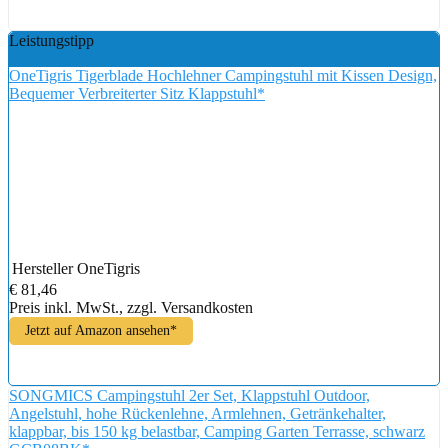
Leistungstipp
OneTigris Tigerblade Hochlehner Campingstuhl mit Kissen Design,
Bequemer Verbreiterter Sitz Klappstuhl*
Hersteller
OneTigris
€ 81,46
Preis inkl. MwSt., zzgl. Versandkosten
Jetzt auf Amazon ansehen*
SONGMICS Campingstuhl 2er Set, Klappstuhl Outdoor,
Angelstuhl, hohe Rückenlehne, Armlehnen, Getränkehalter,
klappbar, bis 150 kg belastbar, Camping Garten Terrasse, schwarz