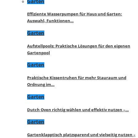
Garten
Effiziente Wasserpumpen für Haus und Garten:
Auswahl, Funktionen…
Garten
Aufstellpools: Praktische Lösungen für den eigenen
Gartenpool
Garten
Praktische Kissentruhen für mehr Stauraum und
Ordnung im…
Garten
Dutch Oven richtig wählen und effektiv nutzen –…
Garten
Gartenklapptisch platzsparend und vielseitig nutzen –