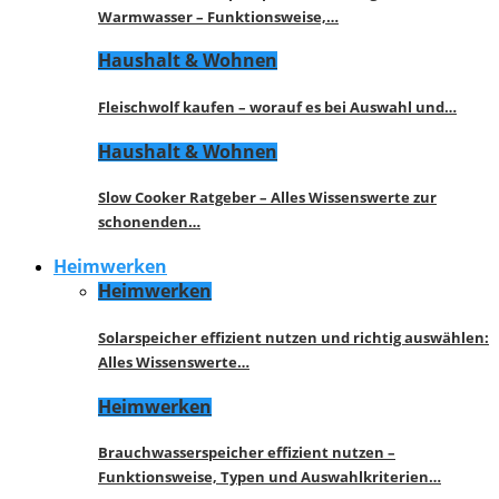
Warmwasser – Funktionsweise,…
Haushalt & Wohnen
Fleischwolf kaufen – worauf es bei Auswahl und…
Haushalt & Wohnen
Slow Cooker Ratgeber – Alles Wissenswerte zur
schonenden…
Heimwerken
Heimwerken
Solarspeicher effizient nutzen und richtig auswählen:
Alles Wissenswerte…
Heimwerken
Brauchwasserspeicher effizient nutzen –
Funktionsweise, Typen und Auswahlkriterien…