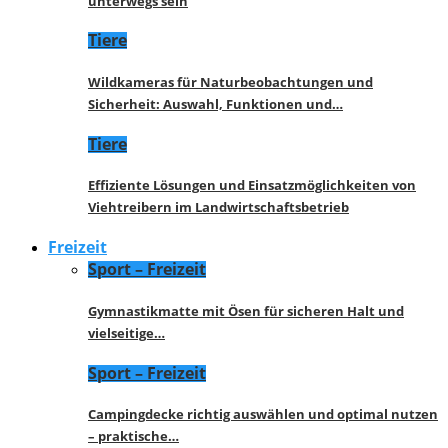
unterwegs sein
Tiere
Wildkameras für Naturbeobachtungen und
Sicherheit: Auswahl, Funktionen und…
Tiere
Effiziente Lösungen und Einsatzmöglichkeiten von
Viehtreibern im Landwirtschaftsbetrieb
Freizeit
Sport – Freizeit
Gymnastikmatte mit Ösen für sicheren Halt und
vielseitige…
Sport – Freizeit
Campingdecke richtig auswählen und optimal nutzen
– praktische…