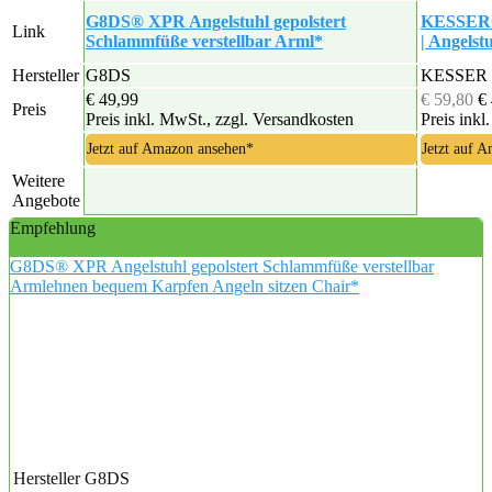
G8DS® XPR Angelstuhl gepolstert
KESSER® 
Link
Schlammfüße verstellbar Arml*
| Angelst
Hersteller
G8DS
KESSER
€ 49,99
€ 59,80
€
Preis
Preis inkl. MwSt., zzgl. Versandkosten
Preis inkl
Jetzt auf Amazon ansehen*
Jetzt auf 
Weitere
Angebote
Empfehlung
G8DS® XPR Angelstuhl gepolstert Schlammfüße verstellbar
Armlehnen bequem Karpfen Angeln sitzen Chair*
Hersteller
G8DS