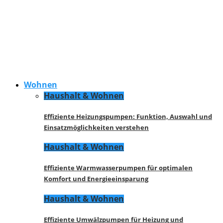
Wohnen
Haushalt & Wohnen
Effiziente Heizungspumpen: Funktion, Auswahl und
Einsatzmöglichkeiten verstehen
Haushalt & Wohnen
Effiziente Warmwasserpumpen für optimalen
Komfort und Energieeinsparung
Haushalt & Wohnen
Effiziente Umwälzpumpen für Heizung und