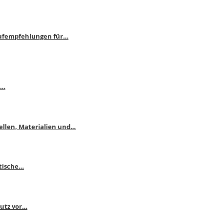
aufempfehlungen für…
e…
ellen, Materialien und…
ktische…
hutz vor…