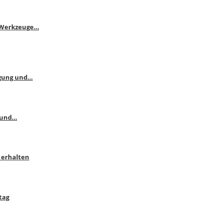
e Werkzeuge…
ngung und…
 und…
 erhalten
tag