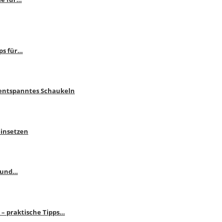
ps für…
 entspanntes Schaukeln
einsetzen
s und…
– praktische Tipps…