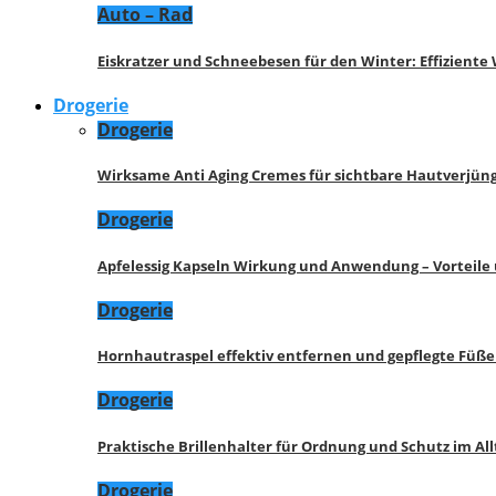
Auto – Rad
Eiskratzer und Schneebesen für den Winter: Effizient
Drogerie
Drogerie
Wirksame Anti Aging Cremes für sichtbare Hautverjü
Drogerie
Apfelessig Kapseln Wirkung und Anwendung – Vorteile
Drogerie
Hornhautraspel effektiv entfernen und gepflegte Füße
Drogerie
Praktische Brillenhalter für Ordnung und Schutz im All
Drogerie