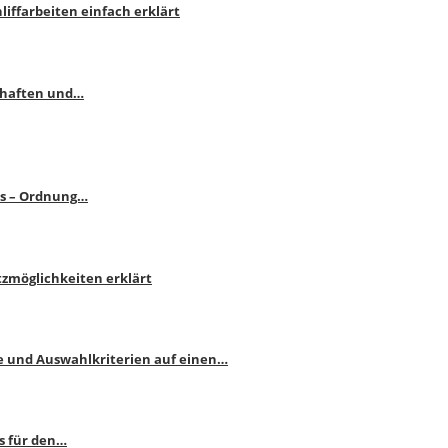
liffarbeiten einfach erklärt
schaften und…
ps – Ordnung…
atzmöglichkeiten erklärt
e und Auswahlkriterien auf einen…
s für den…