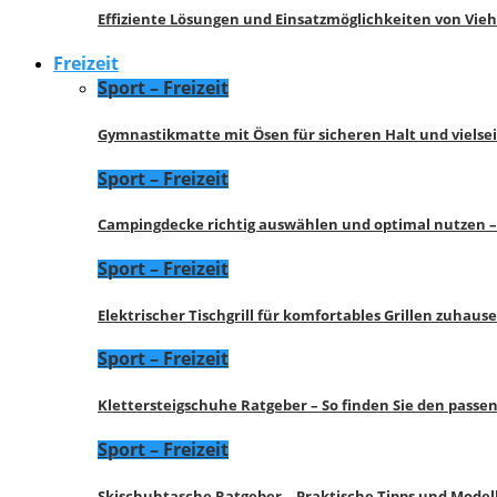
Effiziente Lösungen und Einsatzmöglichkeiten von Vie
Freizeit
Sport – Freizeit
Gymnastikmatte mit Ösen für sicheren Halt und vielse
Sport – Freizeit
Campingdecke richtig auswählen und optimal nutzen –
Sport – Freizeit
Elektrischer Tischgrill für komfortables Grillen zuhau
Sport – Freizeit
Klettersteigschuhe Ratgeber – So finden Sie den pass
Sport – Freizeit
Skischuhtasche Ratgeber – Praktische Tipps und Model