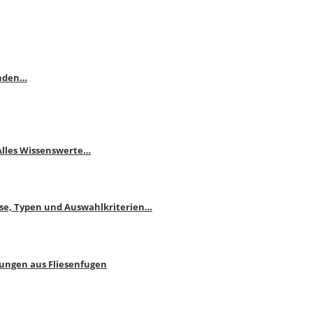
enden…
 Alles Wissenswerte…
ise, Typen und Auswahlkriterien…
bungen aus Fliesenfugen