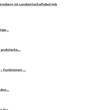
htreibern im Landwirtschaftsbetrieb
itige…
 praktische…
se – Funktionen,…
enden…
le für…