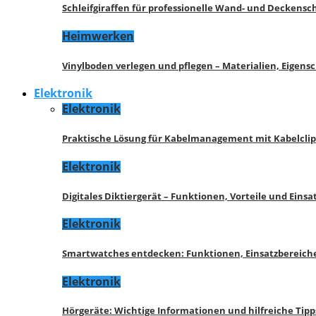
Schleifgiraffen für professionelle Wand- und Deckensch
Heimwerken
Vinylboden verlegen und pflegen – Materialien, Eigen
Elektronik
Elektronik
Praktische Lösung für Kabelmanagement mit Kabelcli
Elektronik
Digitales Diktiergerät – Funktionen, Vorteile und Eins
Elektronik
Smartwatches entdecken: Funktionen, Einsatzbereich
Elektronik
Hörgeräte: Wichtige Informationen und hilfreiche Tipp