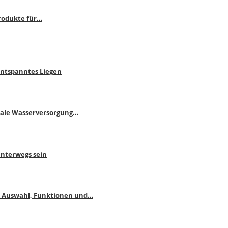
rodukte für…
Entspanntes Liegen
male Wasserversorgung…
unterwegs sein
: Auswahl, Funktionen und…