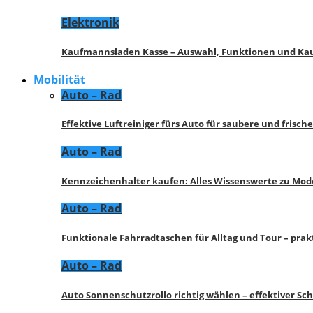
Elektronik
Kaufmannsladen Kasse – Auswahl, Funktionen und K
Mobilität
Auto – Rad
Effektive Luftreiniger fürs Auto für saubere und frisch
Auto – Rad
Kennzeichenhalter kaufen: Alles Wissenswerte zu Mod
Auto – Rad
Funktionale Fahrradtaschen für Alltag und Tour – pra
Auto – Rad
Auto Sonnenschutzrollo richtig wählen – effektiver Sc