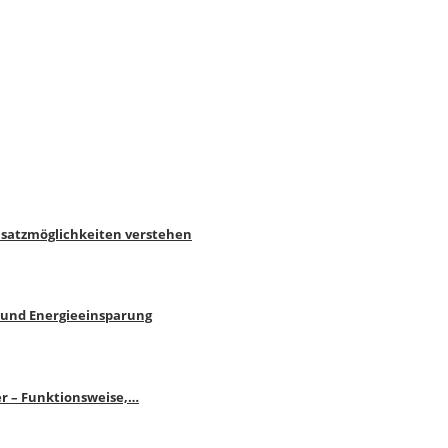
nsatzmöglichkeiten verstehen
 und Energieeinsparung
r – Funktionsweise,…