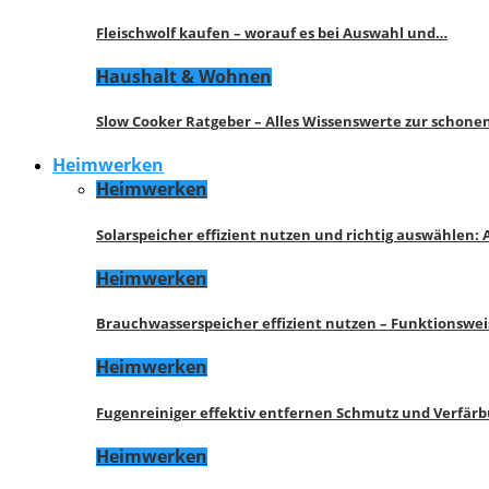
Fleischwolf kaufen – worauf es bei Auswahl und…
Haushalt & Wohnen
Slow Cooker Ratgeber – Alles Wissenswerte zur schon
Heimwerken
Heimwerken
Solarspeicher effizient nutzen und richtig auswählen:
Heimwerken
Brauchwasserspeicher effizient nutzen – Funktionswe
Heimwerken
Fugenreiniger effektiv entfernen Schmutz und Verfär
Heimwerken