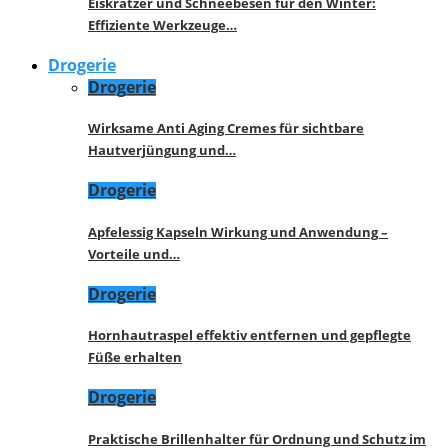
Eiskratzer und Schneebesen für den Winter:
Effiziente Werkzeuge…
Drogerie
Drogerie
Wirksame Anti Aging Cremes für sichtbare
Hautverjüngung und…
Drogerie
Apfelessig Kapseln Wirkung und Anwendung –
Vorteile und…
Drogerie
Hornhautraspel effektiv entfernen und gepflegte
Füße erhalten
Drogerie
Praktische Brillenhalter für Ordnung und Schutz im