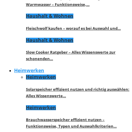
Warmwasser – Funktionsweise,…
Haushalt & Wohnen
Fleischwolf kaufen – worauf es bei Auswahl und…
Haushalt & Wohnen
Slow Cooker Ratgeber – Alles Wissenswerte zur
schonenden…
Heimwerken
Heimwerken
Solarspeicher effizient nutzen und richtig auswählen:
Alles Wissenswerte…
Heimwerken
Brauchwasserspeicher effizient nutzen –
Funktionsweise, Typen und Auswahlkriterien…