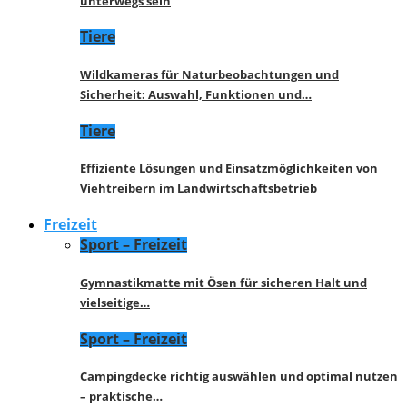
unterwegs sein
Tiere
Wildkameras für Naturbeobachtungen und
Sicherheit: Auswahl, Funktionen und…
Tiere
Effiziente Lösungen und Einsatzmöglichkeiten von
Viehtreibern im Landwirtschaftsbetrieb
Freizeit
Sport – Freizeit
Gymnastikmatte mit Ösen für sicheren Halt und
vielseitige…
Sport – Freizeit
Campingdecke richtig auswählen und optimal nutzen
– praktische…