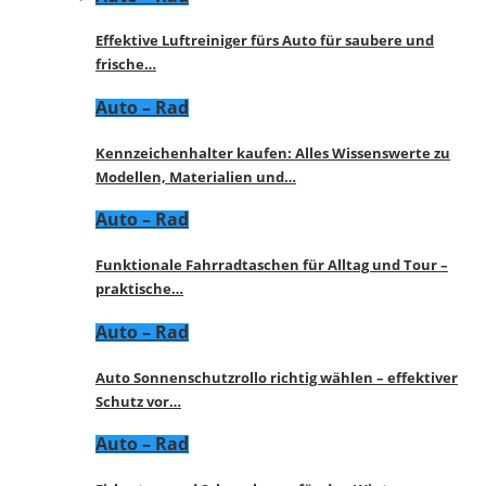
Effektive Luftreiniger fürs Auto für saubere und
frische…
Auto – Rad
Kennzeichenhalter kaufen: Alles Wissenswerte zu
Modellen, Materialien und…
Auto – Rad
Funktionale Fahrradtaschen für Alltag und Tour –
praktische…
Auto – Rad
Auto Sonnenschutzrollo richtig wählen – effektiver
Schutz vor…
Auto – Rad