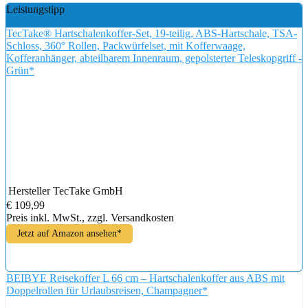
Leistungstipp
TecTake® Hartschalenkoffer-Set, 19-teilig, ABS-Hartschale, TSA-
Schloss, 360° Rollen, Packwürfelset, mit Kofferwaage,
Kofferanhänger, abteilbarem Innenraum, gepolsterter Teleskopgriff -
Grün*
Hersteller
TecTake GmbH
€ 109,99
Preis inkl. MwSt., zzgl. Versandkosten
Jetzt auf Amazon ansehen*
BEIBYE Reisekoffer L 66 cm – Hartschalenkoffer aus ABS mit
Doppelrollen für Urlaubsreisen, Champagner*