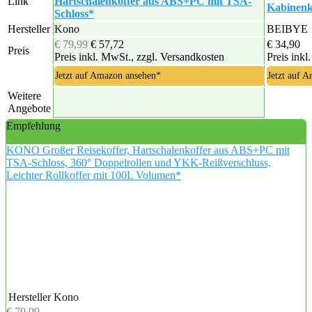
Link
Hartschalenkoffer aus ABS+PC mit TSA-
Kabinenko
Schloss*
Hersteller
Kono
BEIBYE
€ 79,99
€ 57,72
€ 34,90
Preis
Preis inkl. MwSt., zzgl. Versandkosten
Preis inkl
Jetzt auf Amazon ansehen*
Jetzt auf 
Weitere
Angebote
Empfehlung
KONO Großer Reisekoffer, Hartschalenkoffer aus ABS+PC mit
TSA-Schloss, 360° Doppelrollen und YKK-Reißverschluss,
Leichter Rollkoffer mit 100L Volumen*
Hersteller
Kono
€ 79,99