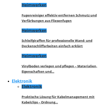
Heimwerken
Fugenreiniger effektiv entfernen Schmutz und
Verfärbungen aus Fliesenfugen
Heimwerken
Schleifgiraffen für professionelle Wand- und
Deckenschliffarbeiten einfach erklärt
Heimwerken
Vinylboden verlegen und pflegen – Materialien,
Eigenschaften und…
Elektronik
Elektronik
Praktische Lösung für Kabelmanagement mit
Kabelclips – Ordnung…