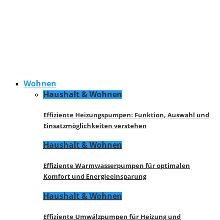
Wohnen
Haushalt & Wohnen
Effiziente Heizungspumpen: Funktion, Auswahl und
Einsatzmöglichkeiten verstehen
Haushalt & Wohnen
Effiziente Warmwasserpumpen für optimalen
Komfort und Energieeinsparung
Haushalt & Wohnen
Effiziente Umwälzpumpen für Heizung und