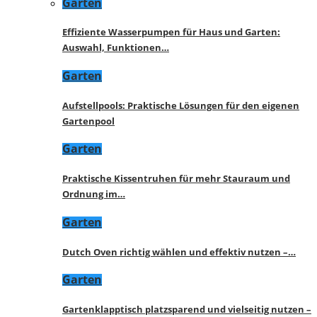
Garten
Effiziente Wasserpumpen für Haus und Garten:
Auswahl, Funktionen…
Garten
Aufstellpools: Praktische Lösungen für den eigenen
Gartenpool
Garten
Praktische Kissentruhen für mehr Stauraum und
Ordnung im…
Garten
Dutch Oven richtig wählen und effektiv nutzen –…
Garten
Gartenklapptisch platzsparend und vielseitig nutzen –