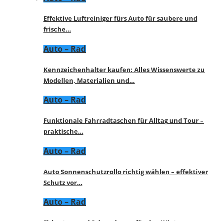
Effektive Luftreiniger fürs Auto für saubere und
frische…
Auto – Rad
Kennzeichenhalter kaufen: Alles Wissenswerte zu
Modellen, Materialien und…
Auto – Rad
Funktionale Fahrradtaschen für Alltag und Tour –
praktische…
Auto – Rad
Auto Sonnenschutzrollo richtig wählen – effektiver
Schutz vor…
Auto – Rad