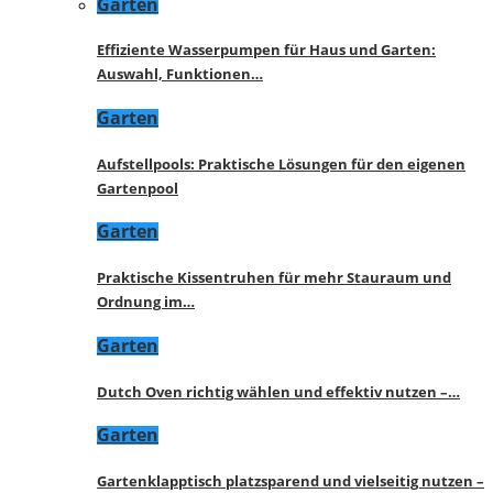
Garten
Effiziente Wasserpumpen für Haus und Garten:
Auswahl, Funktionen…
Garten
Aufstellpools: Praktische Lösungen für den eigenen
Gartenpool
Garten
Praktische Kissentruhen für mehr Stauraum und
Ordnung im…
Garten
Dutch Oven richtig wählen und effektiv nutzen –…
Garten
Gartenklapptisch platzsparend und vielseitig nutzen –