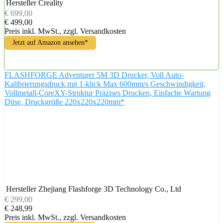
Hersteller
Creality
€ 699,00
€ 499,00
Preis inkl. MwSt., zzgl. Versandkosten
Jetzt auf Amazon ansehen*
FLASHFORGE Adventurer 5M 3D Drucker, Voll Auto-
Kalibrierungsdruck mit 1-klick Max 600mm/s Geschwindigkeit,
Vollmetall-CoreXY-Struktur Präzises Drucken, Einfache Wartung
Düse, Druckgröße 220x220x220mm*
Hersteller
‎‎‎Zhejiang Flashforge 3D Technology Co., Ltd
€ 299,00
€ 248,99
Preis inkl. MwSt., zzgl. Versandkosten