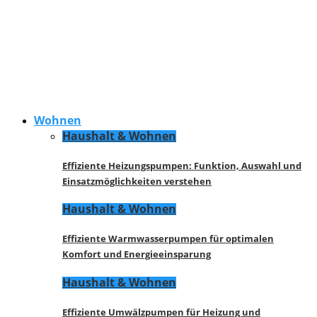
Wohnen
Haushalt & Wohnen
Effiziente Heizungspumpen: Funktion, Auswahl und
Einsatzmöglichkeiten verstehen
Haushalt & Wohnen
Effiziente Warmwasserpumpen für optimalen
Komfort und Energieeinsparung
Haushalt & Wohnen
Effiziente Umwälzpumpen für Heizung und