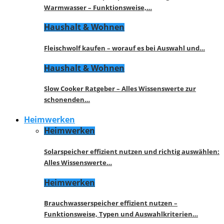
Warmwasser – Funktionsweise,…
Haushalt & Wohnen
Fleischwolf kaufen – worauf es bei Auswahl und…
Haushalt & Wohnen
Slow Cooker Ratgeber – Alles Wissenswerte zur
schonenden…
Heimwerken
Heimwerken
Solarspeicher effizient nutzen und richtig auswählen:
Alles Wissenswerte…
Heimwerken
Brauchwasserspeicher effizient nutzen –
Funktionsweise, Typen und Auswahlkriterien…