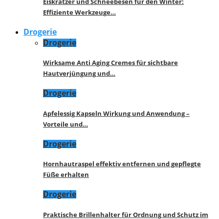
Eiskratzer und Schneebesen für den Winter:
Effiziente Werkzeuge…
Drogerie
Drogerie
Wirksame Anti Aging Cremes für sichtbare
Hautverjüngung und…
Drogerie
Apfelessig Kapseln Wirkung und Anwendung –
Vorteile und…
Drogerie
Hornhautraspel effektiv entfernen und gepflegte
Füße erhalten
Drogerie
Praktische Brillenhalter für Ordnung und Schutz im