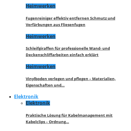
Heimwerken
Fugenreiniger effektiv entfernen Schmutz und
Verfärbungen aus Fliesenfugen
Heimwerken
Schleifgiraffen für professionelle Wand- und
Deckenschliffarbeiten einfach erklärt
Heimwerken
Vinylboden verlegen und pflegen – Materialien,
Eigenschaften und…
Elektronik
Elektronik
Praktische Lösung für Kabelmanagement mit
Kabelclips – Ordnung…