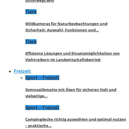
unterwegs sein
Tiere
Wildkameras für Naturbeobachtungen und
Sicherheit: Auswahl, Funktionen und…
Tiere
Effiziente Lösungen und Einsatzmöglichkeiten von
Viehtreibern im Landwirtschaftsbetrieb
Freizeit
Sport – Freizeit
Gymnastikmatte mit Ösen für sicheren Halt und
vielseitige…
Sport – Freizeit
Campingdecke richtig auswählen und optimal nutzen
– praktische…