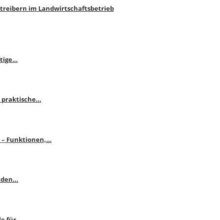
htreibern im Landwirtschaftsbetrieb
itige…
 praktische…
se – Funktionen,…
enden…
le für…