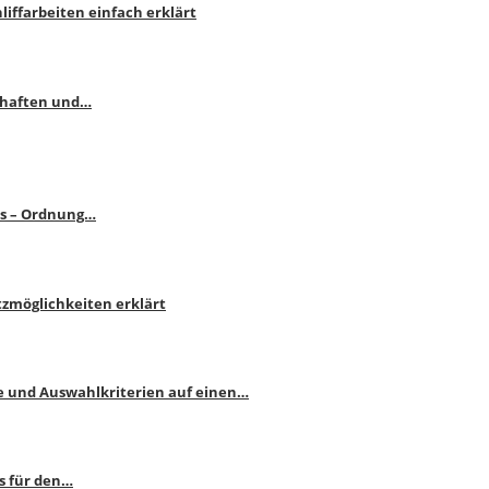
liffarbeiten einfach erklärt
schaften und…
ps – Ordnung…
atzmöglichkeiten erklärt
e und Auswahlkriterien auf einen…
s für den…