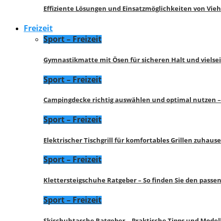
Effiziente Lösungen und Einsatzmöglichkeiten von Vie
Freizeit
Sport – Freizeit
Gymnastikmatte mit Ösen für sicheren Halt und vielse
Sport – Freizeit
Campingdecke richtig auswählen und optimal nutzen –
Sport – Freizeit
Elektrischer Tischgrill für komfortables Grillen zuhau
Sport – Freizeit
Klettersteigschuhe Ratgeber – So finden Sie den pass
Sport – Freizeit
Skischuhtasche Ratgeber – Praktische Tipps und Model