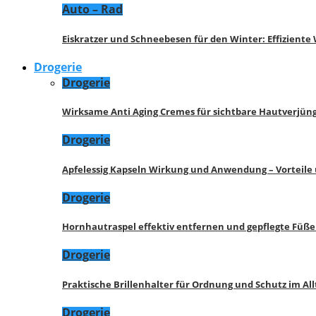
Auto – Rad
Eiskratzer und Schneebesen für den Winter: Effizient
Drogerie
Drogerie
Wirksame Anti Aging Cremes für sichtbare Hautverjü
Drogerie
Apfelessig Kapseln Wirkung und Anwendung – Vorteile
Drogerie
Hornhautraspel effektiv entfernen und gepflegte Füße
Drogerie
Praktische Brillenhalter für Ordnung und Schutz im All
Drogerie