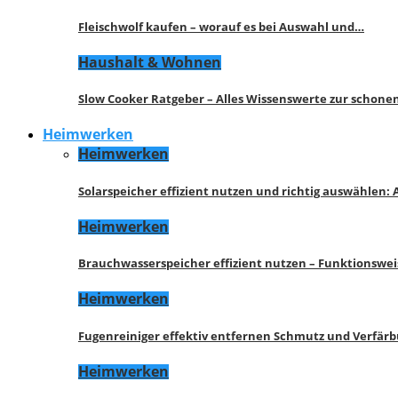
Fleischwolf kaufen – worauf es bei Auswahl und…
Haushalt & Wohnen
Slow Cooker Ratgeber – Alles Wissenswerte zur schon
Heimwerken
Heimwerken
Solarspeicher effizient nutzen und richtig auswählen:
Heimwerken
Brauchwasserspeicher effizient nutzen – Funktionswe
Heimwerken
Fugenreiniger effektiv entfernen Schmutz und Verfär
Heimwerken