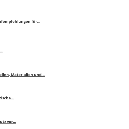
aufempfehlungen für…
e…
ellen, Materialien und…
ktische…
hutz vor…