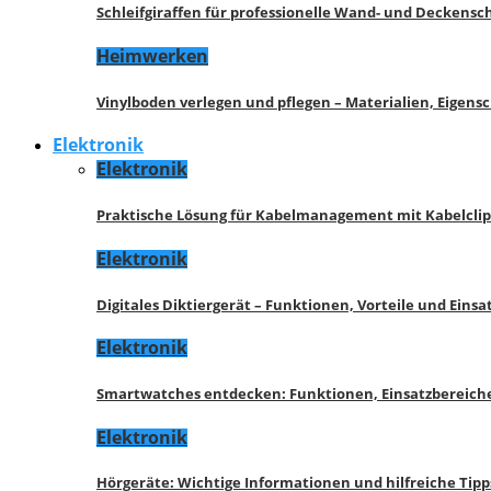
Schleifgiraffen für professionelle Wand- und Deckensch
Heimwerken
Vinylboden verlegen und pflegen – Materialien, Eigen
Elektronik
Elektronik
Praktische Lösung für Kabelmanagement mit Kabelcli
Elektronik
Digitales Diktiergerät – Funktionen, Vorteile und Eins
Elektronik
Smartwatches entdecken: Funktionen, Einsatzbereich
Elektronik
Hörgeräte: Wichtige Informationen und hilfreiche Tipp