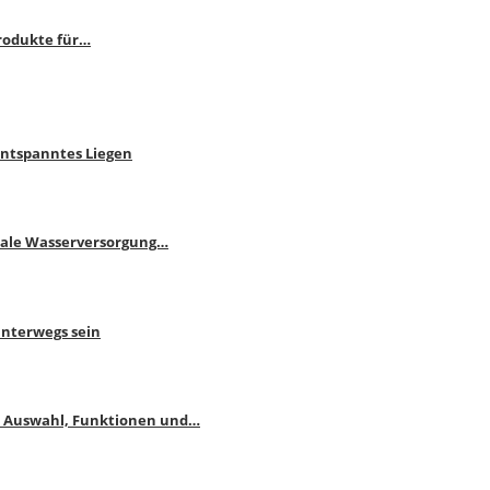
rodukte für…
Entspanntes Liegen
male Wasserversorgung…
unterwegs sein
: Auswahl, Funktionen und…