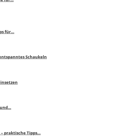
ps für…
 entspanntes Schaukeln
einsetzen
s und…
– praktische Tipps…