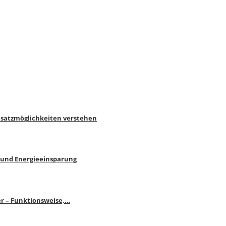
nsatzmöglichkeiten verstehen
 und Energieeinsparung
r – Funktionsweise,…