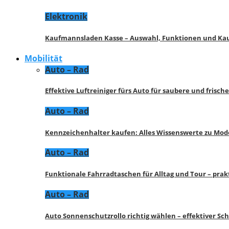
Elektronik
Kaufmannsladen Kasse – Auswahl, Funktionen und K
Mobilität
Auto – Rad
Effektive Luftreiniger fürs Auto für saubere und frisch
Auto – Rad
Kennzeichenhalter kaufen: Alles Wissenswerte zu Mod
Auto – Rad
Funktionale Fahrradtaschen für Alltag und Tour – pra
Auto – Rad
Auto Sonnenschutzrollo richtig wählen – effektiver Sc