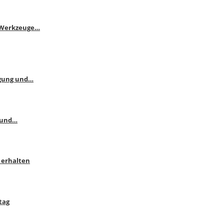
e Werkzeuge…
ngung und…
 und…
 erhalten
tag