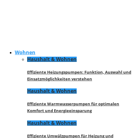
Wohnen
Haushalt & Wohnen
Effiziente Heizungspumpen: Funktion, Auswahl und
Einsatzmöglichkeiten verstehen
Haushalt & Wohnen
Effiziente Warmwasserpumpen für optimalen
Komfort und Energieeinsparung
Haushalt & Wohnen
Effiziente Umwälzpumpen für Heizung und