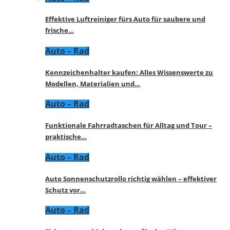
Effektive Luftreiniger fürs Auto für saubere und
frische…
Auto – Rad
Kennzeichenhalter kaufen: Alles Wissenswerte zu
Modellen, Materialien und…
Auto – Rad
Funktionale Fahrradtaschen für Alltag und Tour –
praktische…
Auto – Rad
Auto Sonnenschutzrollo richtig wählen – effektiver
Schutz vor…
Auto – Rad