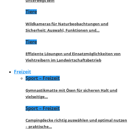
unterwegs sein
Tiere
Wildkameras für Naturbeobachtungen und
Sicherheit: Auswahl, Funktionen und…
Tiere
Effiziente Lösungen und Einsatzmöglichkeiten von
Viehtreibern im Landwirtschaftsbetrieb
Freizeit
Sport – Freizeit
Gymnastikmatte mit Ösen für sicheren Halt und
vielseitige…
Sport – Freizeit
Campingdecke richtig auswählen und optimal nutzen
– praktische…