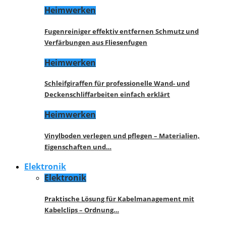
Heimwerken
Fugenreiniger effektiv entfernen Schmutz und
Verfärbungen aus Fliesenfugen
Heimwerken
Schleifgiraffen für professionelle Wand- und
Deckenschliffarbeiten einfach erklärt
Heimwerken
Vinylboden verlegen und pflegen – Materialien,
Eigenschaften und…
Elektronik
Elektronik
Praktische Lösung für Kabelmanagement mit
Kabelclips – Ordnung…