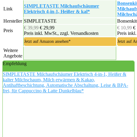
Bonsenkit
SIMPLETASTE Milchaufschäumer
Link
Milchauf
Elektrisch 4-in-1, Heißer & kal*
Milchsc
Hersteller
SIMPLETASTE
Bonsenki
€ 39,99
€ 29,99
€ 10,99
€
Preis
Preis inkl. MwSt., zzgl. Versandkosten
Preis inkl
Jetzt auf Amazon ansehen*
Jetzt auf 
Weitere
Angebote
Empfehlung
SIMPLETASTE Milchaufschäumer Elektrisch 4-in-1, Heißer &
kalter Milchschaum, Milch erwärmen & Kakao,
Antihaftbeschichtung, Automatische Abschaltung, Leise & BPA-
frei, für Cappuccino & Latte Dunkelblau*