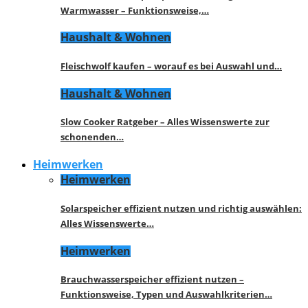
Warmwasser – Funktionsweise,…
Haushalt & Wohnen
Fleischwolf kaufen – worauf es bei Auswahl und…
Haushalt & Wohnen
Slow Cooker Ratgeber – Alles Wissenswerte zur
schonenden…
Heimwerken
Heimwerken
Solarspeicher effizient nutzen und richtig auswählen:
Alles Wissenswerte…
Heimwerken
Brauchwasserspeicher effizient nutzen –
Funktionsweise, Typen und Auswahlkriterien…