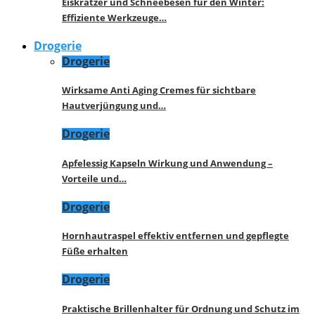
Eiskratzer und Schneebesen für den Winter:
Effiziente Werkzeuge…
Drogerie
Drogerie
Wirksame Anti Aging Cremes für sichtbare
Hautverjüngung und…
Drogerie
Apfelessig Kapseln Wirkung und Anwendung –
Vorteile und…
Drogerie
Hornhautraspel effektiv entfernen und gepflegte
Füße erhalten
Drogerie
Praktische Brillenhalter für Ordnung und Schutz im