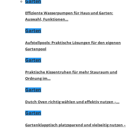
Garten
Effiziente Wasserpumpen für Haus und Garten:
Auswahl, Funktionen…
Garten
Aufstellpools: Praktische Lösungen für den eigenen
Gartenpool
Garten
Praktische Kissentruhen für mehr Stauraum und
Ordnung im…
Garten
Dutch Oven richtig wählen und effektiv nutzen –…
Garten
Gartenklapptisch platzsparend und vielseitig nutzen –