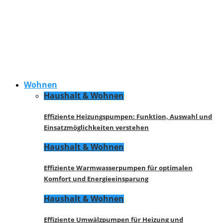
Wohnen
Haushalt & Wohnen
Effiziente Heizungspumpen: Funktion, Auswahl und
Einsatzmöglichkeiten verstehen
Haushalt & Wohnen
Effiziente Warmwasserpumpen für optimalen
Komfort und Energieeinsparung
Haushalt & Wohnen
Effiziente Umwälzpumpen für Heizung und