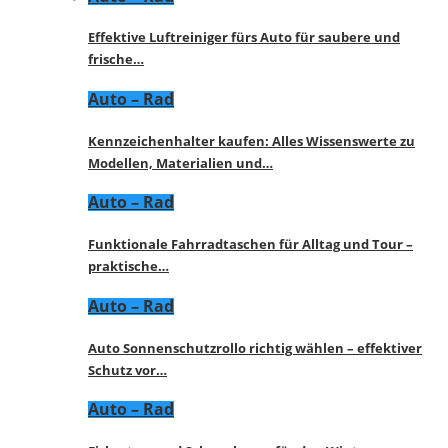
Effektive Luftreiniger fürs Auto für saubere und
frische…
Auto – Rad
Kennzeichenhalter kaufen: Alles Wissenswerte zu
Modellen, Materialien und…
Auto – Rad
Funktionale Fahrradtaschen für Alltag und Tour –
praktische…
Auto – Rad
Auto Sonnenschutzrollo richtig wählen – effektiver
Schutz vor…
Auto – Rad