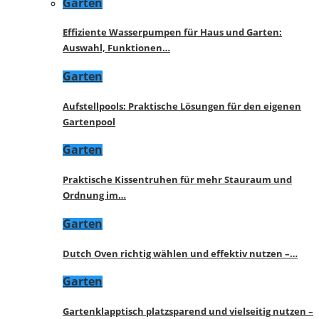
Garten
Effiziente Wasserpumpen für Haus und Garten:
Auswahl, Funktionen…
Garten
Aufstellpools: Praktische Lösungen für den eigenen
Gartenpool
Garten
Praktische Kissentruhen für mehr Stauraum und
Ordnung im…
Garten
Dutch Oven richtig wählen und effektiv nutzen –…
Garten
Gartenklapptisch platzsparend und vielseitig nutzen –