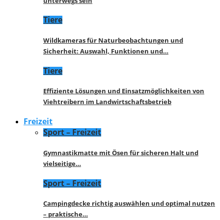
unterwegs sein
Tiere
Wildkameras für Naturbeobachtungen und
Sicherheit: Auswahl, Funktionen und…
Tiere
Effiziente Lösungen und Einsatzmöglichkeiten von
Viehtreibern im Landwirtschaftsbetrieb
Freizeit
Sport – Freizeit
Gymnastikmatte mit Ösen für sicheren Halt und
vielseitige…
Sport – Freizeit
Campingdecke richtig auswählen und optimal nutzen
– praktische…