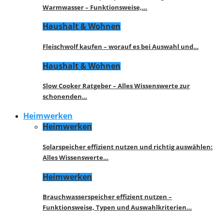
Warmwasser – Funktionsweise,…
Haushalt & Wohnen
Fleischwolf kaufen – worauf es bei Auswahl und…
Haushalt & Wohnen
Slow Cooker Ratgeber – Alles Wissenswerte zur
schonenden…
Heimwerken
Heimwerken
Solarspeicher effizient nutzen und richtig auswählen:
Alles Wissenswerte…
Heimwerken
Brauchwasserspeicher effizient nutzen –
Funktionsweise, Typen und Auswahlkriterien…