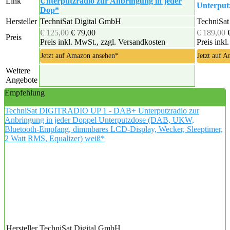
Link
Unterputzradio zur Anbringung in jeder
Unterputz
Dop*
Hersteller
TechniSat Digital GmbH
TechniSat
€ 125,00
€ 79,00
€ 189,00
Preis
Preis inkl. MwSt., zzgl. Versandkosten
Preis inkl
Jetzt auf Amazon ansehen*
Jetzt auf 
Weitere
Angebote
Empfehlung
TechniSat DIGITRADIO UP 1 - DAB+ Unterputzradio zur
Anbringung in jeder Doppel Unterputzdose (DAB, UKW,
Bluetooth-Empfang, dimmbares LCD-Display, Wecker, Sleeptimer,
2 Watt RMS, Equalizer) weiß*
Hersteller
TechniSat Digital GmbH