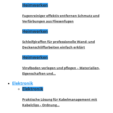
Heimwerken
Fugenreiniger effektiv entfernen Schmutz und
Verfärbungen aus Fliesenfugen
Heimwerken
Schleifgiraffen für professionelle Wand- und
Deckenschliffarbeiten einfach erklärt
Heimwerken
Vinylboden verlegen und pflegen – Materialien,
Eigenschaften und…
Elektronik
Elektronik
Praktische Lösung für Kabelmanagement mit
Kabelclips – Ordnung…