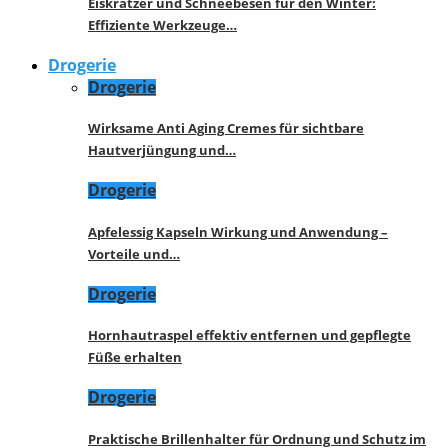
Eiskratzer und Schneebesen für den Winter:
Effiziente Werkzeuge…
Drogerie
Drogerie
Wirksame Anti Aging Cremes für sichtbare
Hautverjüngung und…
Drogerie
Apfelessig Kapseln Wirkung und Anwendung –
Vorteile und…
Drogerie
Hornhautraspel effektiv entfernen und gepflegte
Füße erhalten
Drogerie
Praktische Brillenhalter für Ordnung und Schutz im