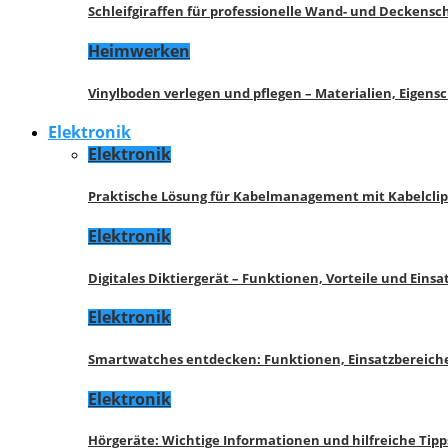
Schleifgiraffen für professionelle Wand- und Deckensch
Heimwerken
Vinylboden verlegen und pflegen – Materialien, Eigen
Elektronik
Elektronik
Praktische Lösung für Kabelmanagement mit Kabelcli
Elektronik
Digitales Diktiergerät – Funktionen, Vorteile und Eins
Elektronik
Smartwatches entdecken: Funktionen, Einsatzbereich
Elektronik
Hörgeräte: Wichtige Informationen und hilfreiche Tipp