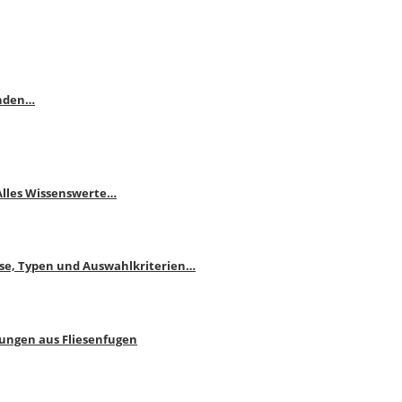
enden…
 Alles Wissenswerte…
ise, Typen und Auswahlkriterien…
bungen aus Fliesenfugen