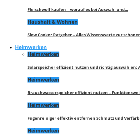
Fleischwolf kaufen – worauf es bei Auswahl und…
Haushalt & Wohnen
Slow Cooker Ratgeber – Alles Wissenswerte zur schon
Heimwerken
Heimwerken
Solarspeicher effizient nutzen und richtig auswählen:
Heimwerken
Brauchwasserspeicher effizient nutzen – Funktionswe
Heimwerken
Fugenreiniger effektiv entfernen Schmutz und Verfär
Heimwerken