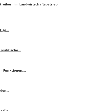
htreibern im Landwirtschaftsbetrieb
itige…
 praktische…
se – Funktionen,…
enden…
le für…