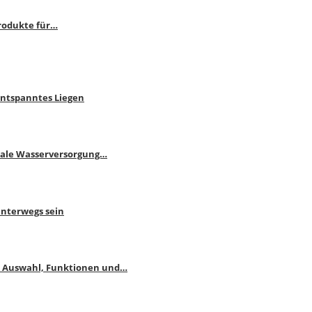
rodukte für…
Entspanntes Liegen
male Wasserversorgung…
unterwegs sein
: Auswahl, Funktionen und…