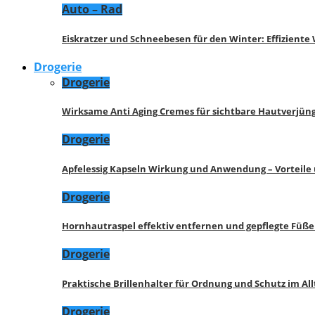
Auto – Rad
Eiskratzer und Schneebesen für den Winter: Effizient
Drogerie
Drogerie
Wirksame Anti Aging Cremes für sichtbare Hautverjü
Drogerie
Apfelessig Kapseln Wirkung und Anwendung – Vorteile
Drogerie
Hornhautraspel effektiv entfernen und gepflegte Füße
Drogerie
Praktische Brillenhalter für Ordnung und Schutz im All
Drogerie