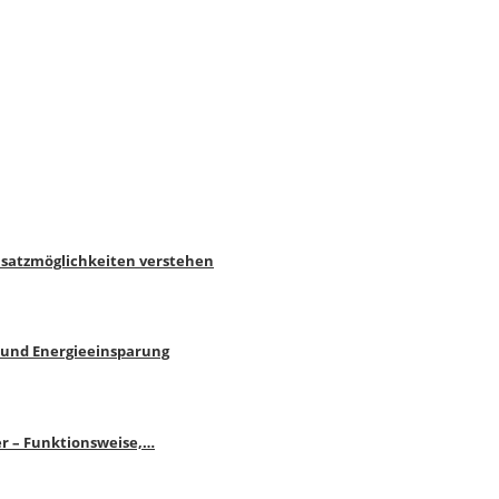
nsatzmöglichkeiten verstehen
 und Energieeinsparung
r – Funktionsweise,…