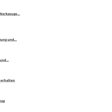
e Werkzeuge…
ngung und…
 und…
 erhalten
tag