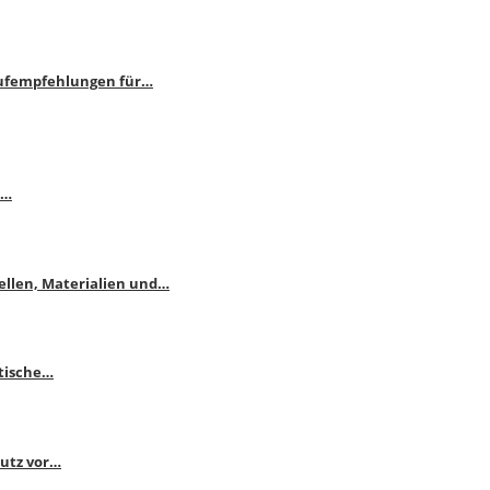
aufempfehlungen für…
e…
ellen, Materialien und…
ktische…
hutz vor…