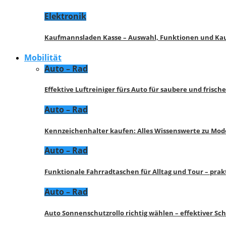
Elektronik
Kaufmannsladen Kasse – Auswahl, Funktionen und K
Mobilität
Auto – Rad
Effektive Luftreiniger fürs Auto für saubere und frisch
Auto – Rad
Kennzeichenhalter kaufen: Alles Wissenswerte zu Mod
Auto – Rad
Funktionale Fahrradtaschen für Alltag und Tour – pra
Auto – Rad
Auto Sonnenschutzrollo richtig wählen – effektiver Sc