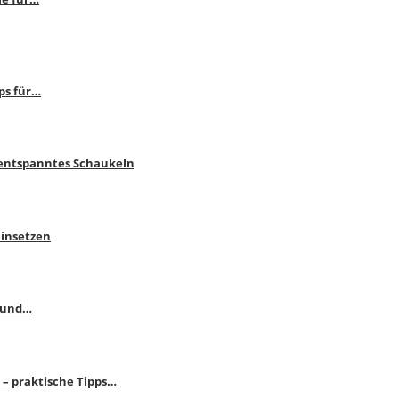
ps für…
 entspanntes Schaukeln
einsetzen
s und…
– praktische Tipps…