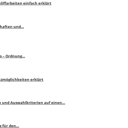
liffarbeiten einfach erklärt
schaften und…
ps – Ordnung…
atzmöglichkeiten erklärt
e und Auswahlkriterien auf einen…
s für den…