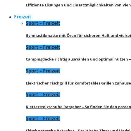
Effiziente Lösungen und Einsatzmöglichkeiten von Vie
Freizeit
Sport – Freizeit
Gymnastikmatte mit Ösen für sicheren Halt und vielse
Sport – Freizeit
Campingdecke richtig auswählen und optimal nutzen –
Sport – Freizeit
Elektrischer Tischgrill für komfortables Grillen zuhau
Sport – Freizeit
Klettersteigschuhe Ratgeber – So finden Sie den pass
Sport – Freizeit
Skischuhtasche Ratgeber – Praktische Tipps und Model