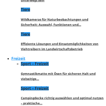
unterwegs sein
Tiere
Wildkameras für Naturbeobachtungen und
Sicherheit: Auswahl, Funktionen und…
Tiere
Effiziente Lösungen und Einsatzmöglichkeiten von
Viehtreibern im Landwirtschaftsbetrieb
Freizeit
Sport – Freizeit
Gymnastikmatte mit Ösen für sicheren Halt und
vielseitige…
Sport – Freizeit
Campingdecke richtig auswählen und optimal nutzen
– praktische…