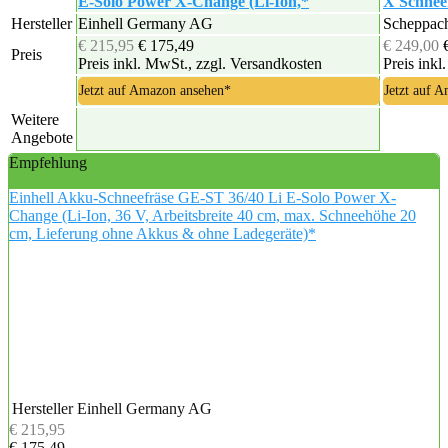
E-Solo Power X-Change (Li-Ion,*
X Schnee
Hersteller
Einhell Germany AG
Scheppac
€ 215,95
€ 175,49
€ 249,00
Preis
Preis inkl. MwSt., zzgl. Versandkosten
Preis inkl
Jetzt auf Amazon ansehen*
Jetzt auf 
Weitere
Angebote
Empfehlung
Einhell Akku-Schneefräse GE-ST 36/40 Li E-Solo Power X-
Change (Li-Ion, 36 V, Arbeitsbreite 40 cm, max. Schneehöhe 20
cm, Lieferung ohne Akkus & ohne Ladegeräte)*
Hersteller
Einhell Germany AG
€ 215,95
€ 175,49