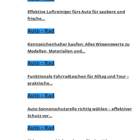
Effektive Luftreiniger fürs Auto für saubere und
frische…
Auto – Rad
Kennzeichenhalter kaufen: Alles Wissenswerte zu
Modellen, Materialien und…
Auto – Rad
Funktionale Fahrradtaschen für Alltag und Tour –
praktische…
Auto – Rad
Auto Sonnenschutzrollo richtig wählen – effektiver
Schutz vor…
Auto – Rad