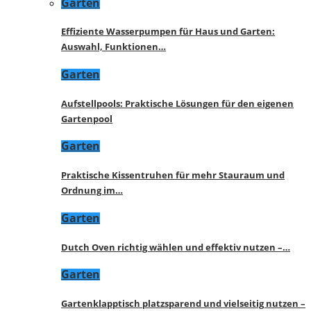
Garten
Effiziente Wasserpumpen für Haus und Garten:
Auswahl, Funktionen…
Garten
Aufstellpools: Praktische Lösungen für den eigenen
Gartenpool
Garten
Praktische Kissentruhen für mehr Stauraum und
Ordnung im…
Garten
Dutch Oven richtig wählen und effektiv nutzen –…
Garten
Gartenklapptisch platzsparend und vielseitig nutzen –