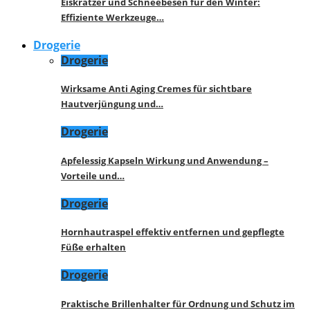
Eiskratzer und Schneebesen für den Winter:
Effiziente Werkzeuge…
Drogerie
Drogerie
Wirksame Anti Aging Cremes für sichtbare
Hautverjüngung und…
Drogerie
Apfelessig Kapseln Wirkung und Anwendung –
Vorteile und…
Drogerie
Hornhautraspel effektiv entfernen und gepflegte
Füße erhalten
Drogerie
Praktische Brillenhalter für Ordnung und Schutz im