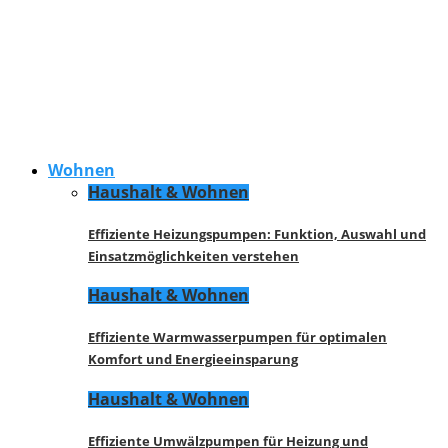
Wohnen
Haushalt & Wohnen
Effiziente Heizungspumpen: Funktion, Auswahl und
Einsatzmöglichkeiten verstehen
Haushalt & Wohnen
Effiziente Warmwasserpumpen für optimalen
Komfort und Energieeinsparung
Haushalt & Wohnen
Effiziente Umwälzpumpen für Heizung und