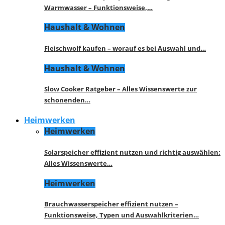
Warmwasser – Funktionsweise,…
Haushalt & Wohnen
Fleischwolf kaufen – worauf es bei Auswahl und…
Haushalt & Wohnen
Slow Cooker Ratgeber – Alles Wissenswerte zur
schonenden…
Heimwerken
Heimwerken
Solarspeicher effizient nutzen und richtig auswählen:
Alles Wissenswerte…
Heimwerken
Brauchwasserspeicher effizient nutzen –
Funktionsweise, Typen und Auswahlkriterien…