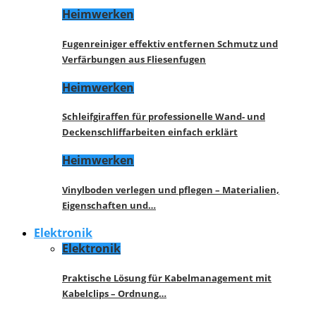
Heimwerken
Fugenreiniger effektiv entfernen Schmutz und
Verfärbungen aus Fliesenfugen
Heimwerken
Schleifgiraffen für professionelle Wand- und
Deckenschliffarbeiten einfach erklärt
Heimwerken
Vinylboden verlegen und pflegen – Materialien,
Eigenschaften und…
Elektronik
Elektronik
Praktische Lösung für Kabelmanagement mit
Kabelclips – Ordnung…