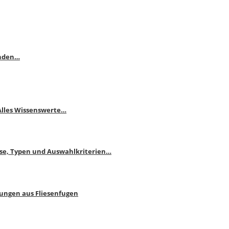
enden…
 Alles Wissenswerte…
ise, Typen und Auswahlkriterien…
bungen aus Fliesenfugen