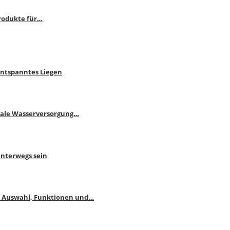
rodukte für…
Entspanntes Liegen
male Wasserversorgung…
unterwegs sein
: Auswahl, Funktionen und…