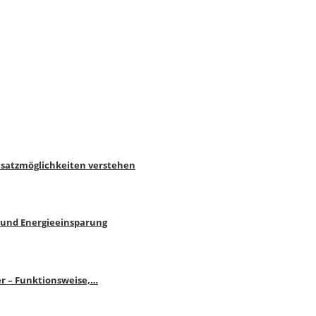
nsatzmöglichkeiten verstehen
 und Energieeinsparung
r – Funktionsweise,…