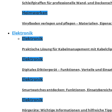
Schleifgiraffen für professionelle Wand- und Deckensch
Heimwerken
Vinylboden verlegen und pflegen – Materialien, Eigen
Elektronik
Elektronik
Praktische Lösung für Kabelmanagement mit Kabelcli
Elektronik
Digitales Diktiergerät – Funktionen, Vorteile und Eins
Elektronik
Smartwatches entdecken: Funktionen, Einsatzbereich
Elektronik
Hörgeräte: Wichtige Informationen und hilfreiche Tipp