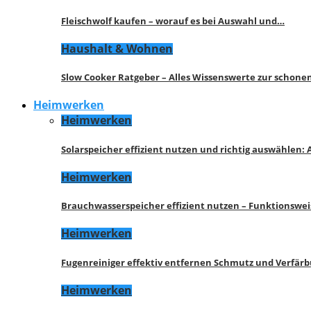
Fleischwolf kaufen – worauf es bei Auswahl und…
Haushalt & Wohnen
Slow Cooker Ratgeber – Alles Wissenswerte zur schon
Heimwerken
Heimwerken
Solarspeicher effizient nutzen und richtig auswählen:
Heimwerken
Brauchwasserspeicher effizient nutzen – Funktionswe
Heimwerken
Fugenreiniger effektiv entfernen Schmutz und Verfär
Heimwerken