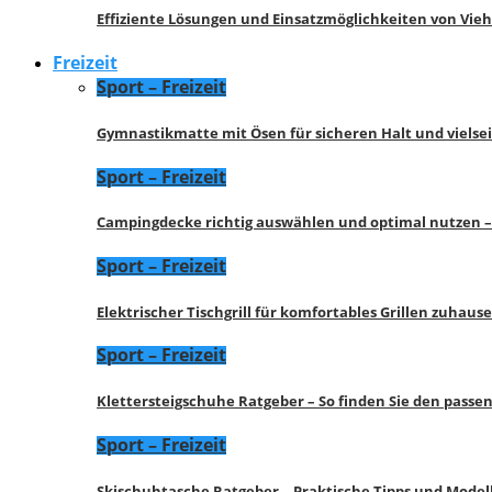
Effiziente Lösungen und Einsatzmöglichkeiten von Vie
Freizeit
Sport – Freizeit
Gymnastikmatte mit Ösen für sicheren Halt und vielse
Sport – Freizeit
Campingdecke richtig auswählen und optimal nutzen –
Sport – Freizeit
Elektrischer Tischgrill für komfortables Grillen zuhau
Sport – Freizeit
Klettersteigschuhe Ratgeber – So finden Sie den pass
Sport – Freizeit
Skischuhtasche Ratgeber – Praktische Tipps und Model