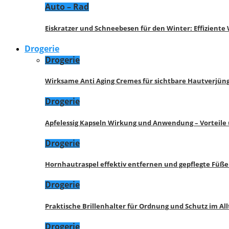
Auto – Rad
Eiskratzer und Schneebesen für den Winter: Effizient
Drogerie
Drogerie
Wirksame Anti Aging Cremes für sichtbare Hautverjü
Drogerie
Apfelessig Kapseln Wirkung und Anwendung – Vorteile
Drogerie
Hornhautraspel effektiv entfernen und gepflegte Füße
Drogerie
Praktische Brillenhalter für Ordnung und Schutz im All
Drogerie