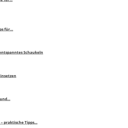
ps für…
 entspanntes Schaukeln
einsetzen
s und…
– praktische Tipps…