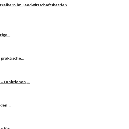
htreibern im Landwirtschaftsbetrieb
itige…
 praktische…
se – Funktionen,…
enden…
le für…