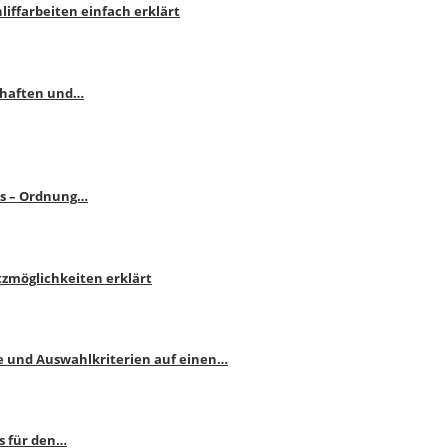
liffarbeiten einfach erklärt
schaften und…
ps – Ordnung…
atzmöglichkeiten erklärt
e und Auswahlkriterien auf einen…
s für den…