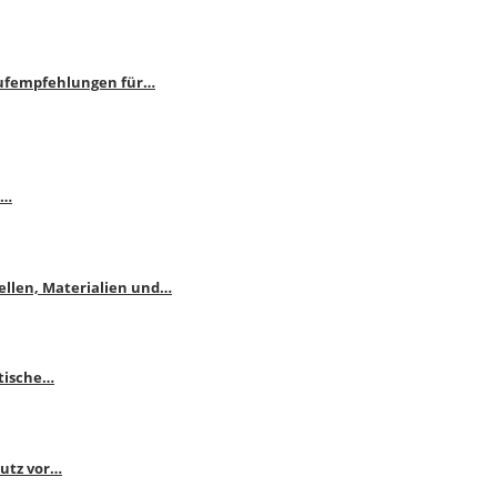
aufempfehlungen für…
e…
ellen, Materialien und…
ktische…
hutz vor…