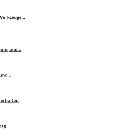
e Werkzeuge…
ngung und…
 und…
 erhalten
tag