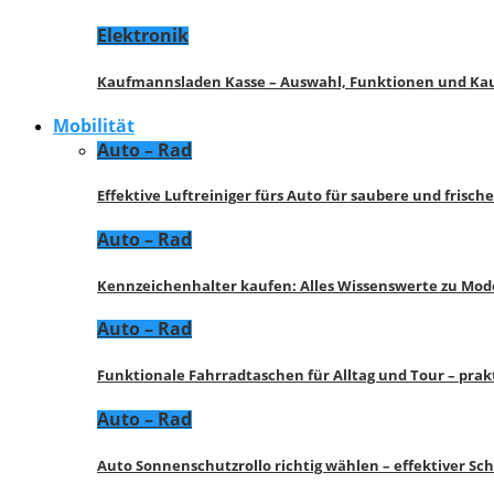
Elektronik
Kaufmannsladen Kasse – Auswahl, Funktionen und K
Mobilität
Auto – Rad
Effektive Luftreiniger fürs Auto für saubere und frisch
Auto – Rad
Kennzeichenhalter kaufen: Alles Wissenswerte zu Mod
Auto – Rad
Funktionale Fahrradtaschen für Alltag und Tour – pra
Auto – Rad
Auto Sonnenschutzrollo richtig wählen – effektiver Sc