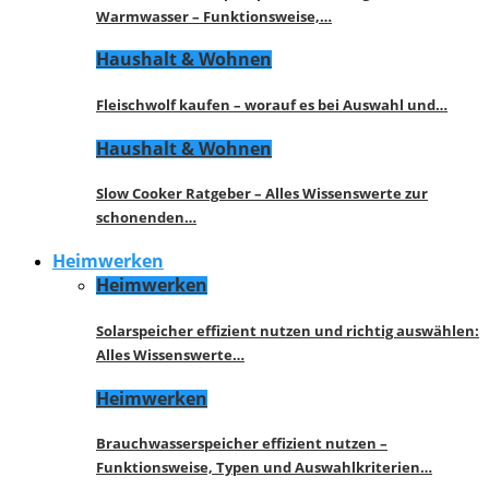
Warmwasser – Funktionsweise,…
Haushalt & Wohnen
Fleischwolf kaufen – worauf es bei Auswahl und…
Haushalt & Wohnen
Slow Cooker Ratgeber – Alles Wissenswerte zur
schonenden…
Heimwerken
Heimwerken
Solarspeicher effizient nutzen und richtig auswählen:
Alles Wissenswerte…
Heimwerken
Brauchwasserspeicher effizient nutzen –
Funktionsweise, Typen und Auswahlkriterien…