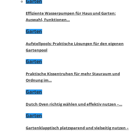
Garten
Effiziente Wasserpumpen für Haus und Garten:
Auswahl, Funktionen…
Garten
Aufstellpools: Praktische Lösungen für den eigenen
Gartenpool
Garten
Praktische Kissentruhen für mehr Stauraum und
Ordnung im…
Garten
Dutch Oven richtig wählen und effektiv nutzen –…
Garten
Gartenklapptisch platzsparend und vielseitig nutzen –