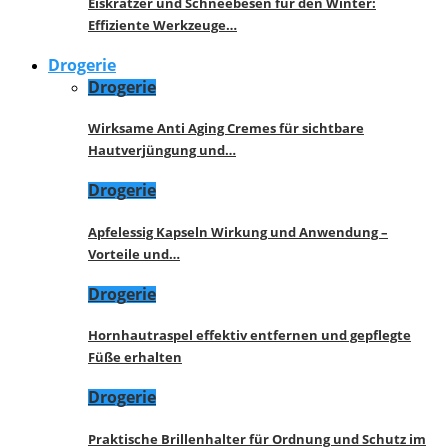
Eiskratzer und Schneebesen für den Winter:
Effiziente Werkzeuge…
Drogerie
Drogerie
Wirksame Anti Aging Cremes für sichtbare
Hautverjüngung und…
Drogerie
Apfelessig Kapseln Wirkung und Anwendung –
Vorteile und…
Drogerie
Hornhautraspel effektiv entfernen und gepflegte
Füße erhalten
Drogerie
Praktische Brillenhalter für Ordnung und Schutz im