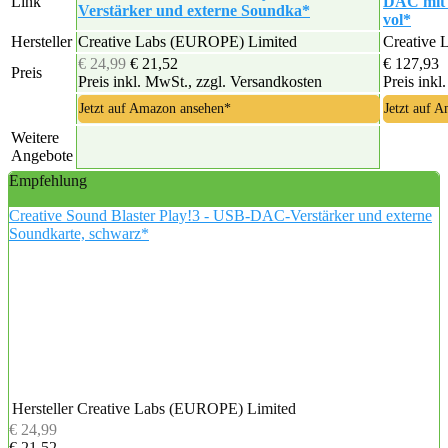
Link
DAC mit 
Verstärker und externe Soundka*
vol*
Hersteller
Creative Labs (EUROPE) Limited
Creative 
€ 24,99
€ 21,52
€ 127,93
Preis
Preis inkl. MwSt., zzgl. Versandkosten
Preis inkl
Jetzt auf Amazon ansehen*
Jetzt auf 
Weitere
Angebote
Empfehlung
Creative Sound Blaster Play!3 - USB-DAC-Verstärker und externe
Soundkarte, schwarz*
Hersteller
Creative Labs (EUROPE) Limited
€ 24,99
€ 21,52