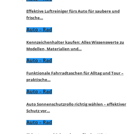
Effektive Luftreiniger fürs Auto für saubere und
frische…
Auto – Rad
Kennzeichenhalter kaufen: Alles Wissenswerte zu
Modellen, Materialien und…
Auto – Rad
Funktionale Fahrradtaschen für Alltag und Tour –
praktische…
Auto – Rad
Auto Sonnenschutzrollo richtig wählen – effektiver
Schutz vor…
Auto – Rad