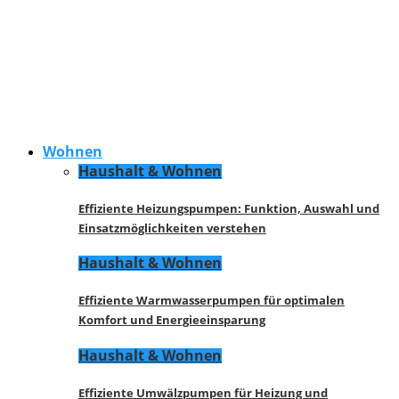
Wohnen
Haushalt & Wohnen
Effiziente Heizungspumpen: Funktion, Auswahl und
Einsatzmöglichkeiten verstehen
Haushalt & Wohnen
Effiziente Warmwasserpumpen für optimalen
Komfort und Energieeinsparung
Haushalt & Wohnen
Effiziente Umwälzpumpen für Heizung und