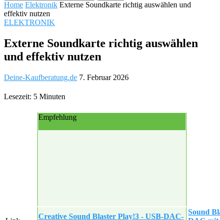
Home
Elektronik
Externe Soundkarte richtig auswählen und
effektiv nutzen
ELEKTRONIK
Externe Soundkarte richtig auswählen
und effektiv nutzen
Deine-Kaufberatung.de
7. Februar 2026
Lesezeit: 5 Minuten
Empfehlung
Sound Bl
Creative Sound Blaster Play!3 - USB-DAC-