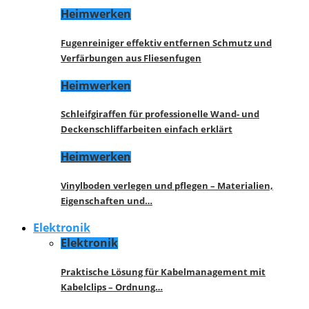
Heimwerken
Fugenreiniger effektiv entfernen Schmutz und
Verfärbungen aus Fliesenfugen
Heimwerken
Schleifgiraffen für professionelle Wand- und
Deckenschliffarbeiten einfach erklärt
Heimwerken
Vinylboden verlegen und pflegen – Materialien,
Eigenschaften und…
Elektronik
Elektronik
Praktische Lösung für Kabelmanagement mit
Kabelclips – Ordnung…