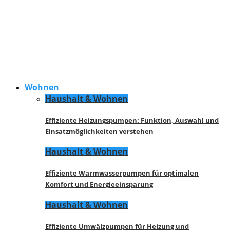
Wohnen
Haushalt & Wohnen
Effiziente Heizungspumpen: Funktion, Auswahl und
Einsatzmöglichkeiten verstehen
Haushalt & Wohnen
Effiziente Warmwasserpumpen für optimalen
Komfort und Energieeinsparung
Haushalt & Wohnen
Effiziente Umwälzpumpen für Heizung und