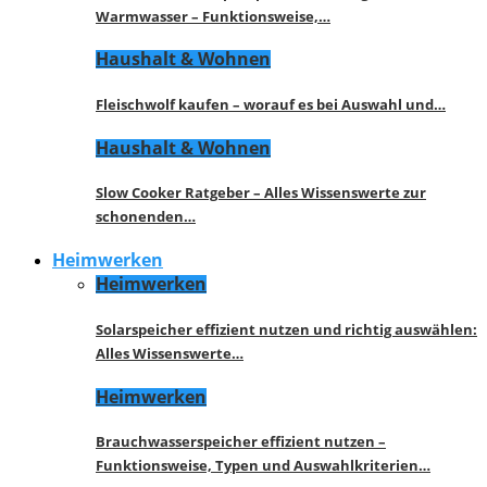
Warmwasser – Funktionsweise,…
Haushalt & Wohnen
Fleischwolf kaufen – worauf es bei Auswahl und…
Haushalt & Wohnen
Slow Cooker Ratgeber – Alles Wissenswerte zur
schonenden…
Heimwerken
Heimwerken
Solarspeicher effizient nutzen und richtig auswählen:
Alles Wissenswerte…
Heimwerken
Brauchwasserspeicher effizient nutzen –
Funktionsweise, Typen und Auswahlkriterien…