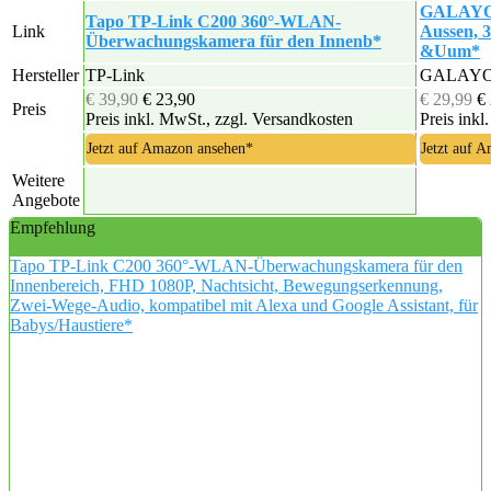
GALAYOU
Tapo TP-Link C200 360°-WLAN-
Link
Aussen,
Überwachungskamera für den Innenb*
&Uum*
Hersteller
TP-Link
GALAY
€ 39,90
€ 23,90
€ 29,99
€
Preis
Preis inkl. MwSt., zzgl. Versandkosten
Preis inkl
Jetzt auf Amazon ansehen*
Jetzt auf 
Weitere
Angebote
Empfehlung
Tapo TP-Link C200 360°-WLAN-Überwachungskamera für den
Innenbereich, FHD 1080P, Nachtsicht, Bewegungserkennung,
Zwei-Wege-Audio, kompatibel mit Alexa und Google Assistant, für
Babys/Haustiere*