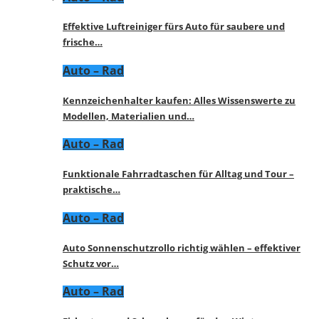
Effektive Luftreiniger fürs Auto für saubere und
frische…
Auto – Rad
Kennzeichenhalter kaufen: Alles Wissenswerte zu
Modellen, Materialien und…
Auto – Rad
Funktionale Fahrradtaschen für Alltag und Tour –
praktische…
Auto – Rad
Auto Sonnenschutzrollo richtig wählen – effektiver
Schutz vor…
Auto – Rad