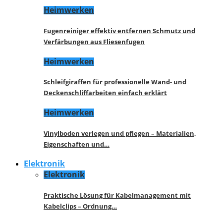
Heimwerken
Fugenreiniger effektiv entfernen Schmutz und
Verfärbungen aus Fliesenfugen
Heimwerken
Schleifgiraffen für professionelle Wand- und
Deckenschliffarbeiten einfach erklärt
Heimwerken
Vinylboden verlegen und pflegen – Materialien,
Eigenschaften und…
Elektronik
Elektronik
Praktische Lösung für Kabelmanagement mit
Kabelclips – Ordnung…