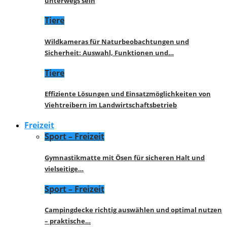
unterwegs sein
Tiere
Wildkameras für Naturbeobachtungen und
Sicherheit: Auswahl, Funktionen und…
Tiere
Effiziente Lösungen und Einsatzmöglichkeiten von
Viehtreibern im Landwirtschaftsbetrieb
Freizeit
Sport – Freizeit
Gymnastikmatte mit Ösen für sicheren Halt und
vielseitige…
Sport – Freizeit
Campingdecke richtig auswählen und optimal nutzen
– praktische…