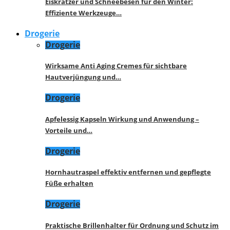
Eiskratzer und Schneebesen für den Winter:
Effiziente Werkzeuge…
Drogerie
Drogerie
Wirksame Anti Aging Cremes für sichtbare
Hautverjüngung und…
Drogerie
Apfelessig Kapseln Wirkung und Anwendung –
Vorteile und…
Drogerie
Hornhautraspel effektiv entfernen und gepflegte
Füße erhalten
Drogerie
Praktische Brillenhalter für Ordnung und Schutz im