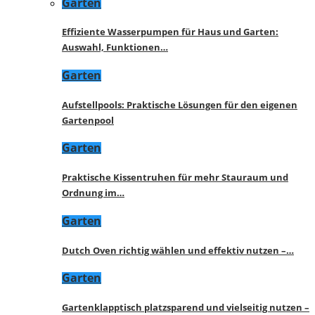
Garten
Effiziente Wasserpumpen für Haus und Garten:
Auswahl, Funktionen…
Garten
Aufstellpools: Praktische Lösungen für den eigenen
Gartenpool
Garten
Praktische Kissentruhen für mehr Stauraum und
Ordnung im…
Garten
Dutch Oven richtig wählen und effektiv nutzen –…
Garten
Gartenklapptisch platzsparend und vielseitig nutzen –