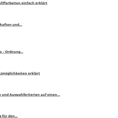
liffarbeiten einfach erklärt
schaften und…
ps – Ordnung…
atzmöglichkeiten erklärt
e und Auswahlkriterien auf einen…
s für den…