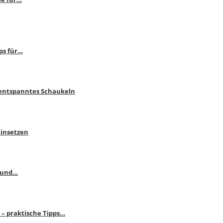
ps für…
 entspanntes Schaukeln
einsetzen
s und…
– praktische Tipps…