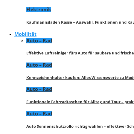
Elektronik
Kaufmannsladen Kasse – Auswahl, Funktionen und K
Mobilität
Auto – Rad
Effektive Luftreiniger fürs Auto für saubere und frisch
Auto – Rad
Kennzeichenhalter kaufen: Alles Wissenswerte zu Mod
Auto – Rad
Funktionale Fahrradtaschen für Alltag und Tour – pra
Auto – Rad
Auto Sonnenschutzrollo richtig wählen – effektiver Sc