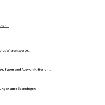
enden…
 Alles Wissenswerte…
ise, Typen und Auswahlkriterien…
bungen aus Fliesenfugen