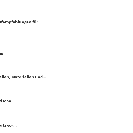
aufempfehlungen für…
e…
ellen, Materialien und…
ktische…
hutz vor…