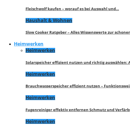
Fleischwolf kaufen – worauf es bei Auswahl und…
Haushalt & Wohnen
Slow Cooker Ratgeber – Alles Wissenswerte zur schon
Heimwerken
Heimwerken
Solarspeicher effizient nutzen und richtig auswählen:
Heimwerken
Brauchwasserspeicher effizient nutzen – Funktionswe
Heimwerken
Fugenreiniger effektiv entfernen Schmutz und Verfär
Heimwerken