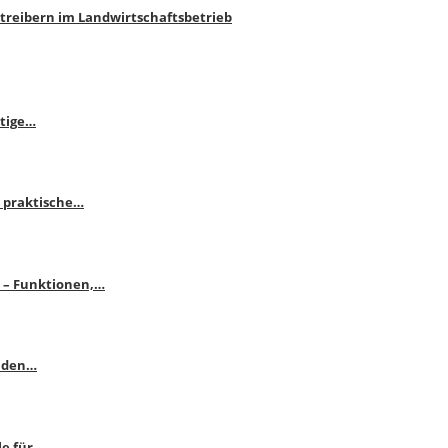
htreibern im Landwirtschaftsbetrieb
itige…
 praktische…
se – Funktionen,…
enden…
le für…