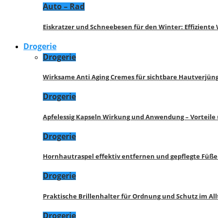
Auto – Rad
Eiskratzer und Schneebesen für den Winter: Effizient
Drogerie
Drogerie
Wirksame Anti Aging Cremes für sichtbare Hautverjü
Drogerie
Apfelessig Kapseln Wirkung und Anwendung – Vorteile
Drogerie
Hornhautraspel effektiv entfernen und gepflegte Füße
Drogerie
Praktische Brillenhalter für Ordnung und Schutz im All
Drogerie