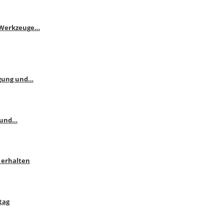
e Werkzeuge…
ngung und…
 und…
 erhalten
tag