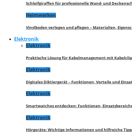
Schleifgiraffen für professionelle Wand- und Deckensch
Heimwerken
Vinylboden verlegen und pflegen – Materialien, Eigen
Elektronik
Elektronik
Praktische Lösung für Kabelmanagement mit Kabelcli
Elektronik
Digitales Diktiergerät – Funktionen, Vorteile und Eins
Elektronik
Smartwatches entdecken: Funktionen, Einsatzbereich
Elektronik
Hörgeräte: Wichtige Informationen und hilfreiche Tipp