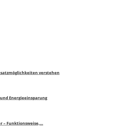
nsatzmöglichkeiten verstehen
 und Energieeinsparung
r – Funktionsweise,…