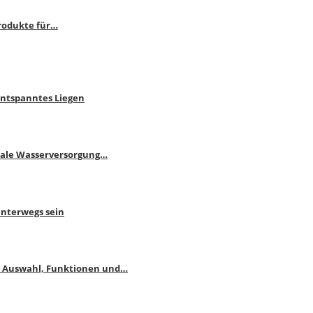
rodukte für…
Entspanntes Liegen
male Wasserversorgung…
unterwegs sein
: Auswahl, Funktionen und…