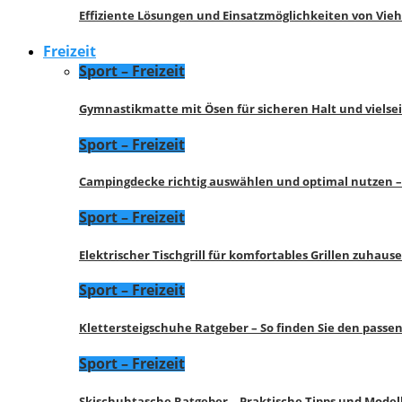
Effiziente Lösungen und Einsatzmöglichkeiten von Vie
Freizeit
Sport – Freizeit
Gymnastikmatte mit Ösen für sicheren Halt und vielse
Sport – Freizeit
Campingdecke richtig auswählen und optimal nutzen –
Sport – Freizeit
Elektrischer Tischgrill für komfortables Grillen zuhau
Sport – Freizeit
Klettersteigschuhe Ratgeber – So finden Sie den pass
Sport – Freizeit
Skischuhtasche Ratgeber – Praktische Tipps und Model