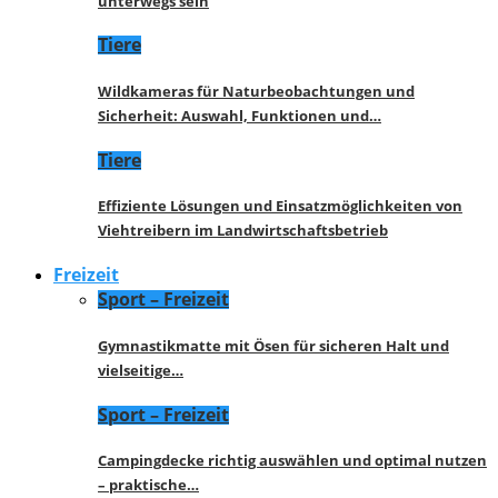
unterwegs sein
Tiere
Wildkameras für Naturbeobachtungen und
Sicherheit: Auswahl, Funktionen und…
Tiere
Effiziente Lösungen und Einsatzmöglichkeiten von
Viehtreibern im Landwirtschaftsbetrieb
Freizeit
Sport – Freizeit
Gymnastikmatte mit Ösen für sicheren Halt und
vielseitige…
Sport – Freizeit
Campingdecke richtig auswählen und optimal nutzen
– praktische…