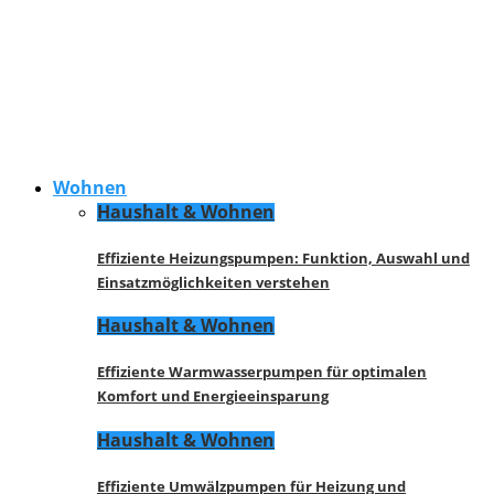
Wohnen
Haushalt & Wohnen
Effiziente Heizungspumpen: Funktion, Auswahl und
Einsatzmöglichkeiten verstehen
Haushalt & Wohnen
Effiziente Warmwasserpumpen für optimalen
Komfort und Energieeinsparung
Haushalt & Wohnen
Effiziente Umwälzpumpen für Heizung und