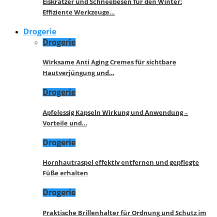
Eiskratzer und Schneebesen für den Winter:
Effiziente Werkzeuge…
Drogerie
Drogerie
Wirksame Anti Aging Cremes für sichtbare
Hautverjüngung und…
Drogerie
Apfelessig Kapseln Wirkung und Anwendung –
Vorteile und…
Drogerie
Hornhautraspel effektiv entfernen und gepflegte
Füße erhalten
Drogerie
Praktische Brillenhalter für Ordnung und Schutz im