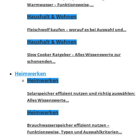
Warmwasser – Funktionsweise,…
Haushalt & Wohnen
Fleischwolf kaufen – worauf es bei Auswahl und…
Haushalt & Wohnen
Slow Cooker Ratgeber – Alles Wissenswerte zur
schonenden…
Heimwerken
Heimwerken
Solarspeicher effizient nutzen und richtig auswählen:
Alles Wissenswerte…
Heimwerken
Brauchwasserspeicher effizient nutzen –
Funktionsweise, Typen und Auswahlkriterien…