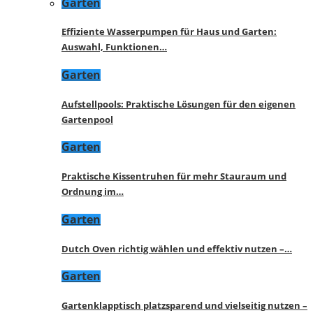
Garten
Effiziente Wasserpumpen für Haus und Garten:
Auswahl, Funktionen…
Garten
Aufstellpools: Praktische Lösungen für den eigenen
Gartenpool
Garten
Praktische Kissentruhen für mehr Stauraum und
Ordnung im…
Garten
Dutch Oven richtig wählen und effektiv nutzen –…
Garten
Gartenklapptisch platzsparend und vielseitig nutzen –