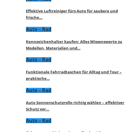
Effektive Luftreiniger fürs Auto für saubere und
frische…
Auto – Rad
Kennzeichenhalter kaufen: Alles Wissenswerte zu
Modellen, Materialien und…
Auto – Rad
Funktionale Fahrradtaschen für Alltag und Tour –
praktische…
Auto – Rad
Auto Sonnenschutzrollo richtig wählen – effektiver
Schutz vor…
Auto – Rad