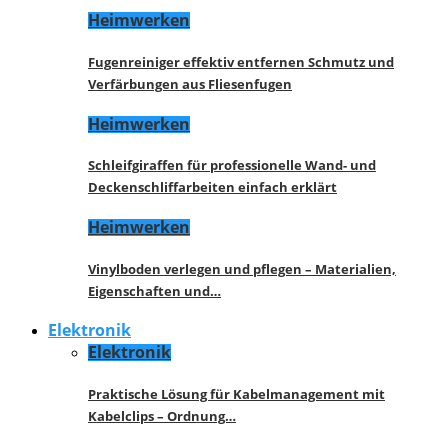
Heimwerken
Fugenreiniger effektiv entfernen Schmutz und
Verfärbungen aus Fliesenfugen
Heimwerken
Schleifgiraffen für professionelle Wand- und
Deckenschliffarbeiten einfach erklärt
Heimwerken
Vinylboden verlegen und pflegen – Materialien,
Eigenschaften und…
Elektronik
Elektronik
Praktische Lösung für Kabelmanagement mit
Kabelclips – Ordnung…