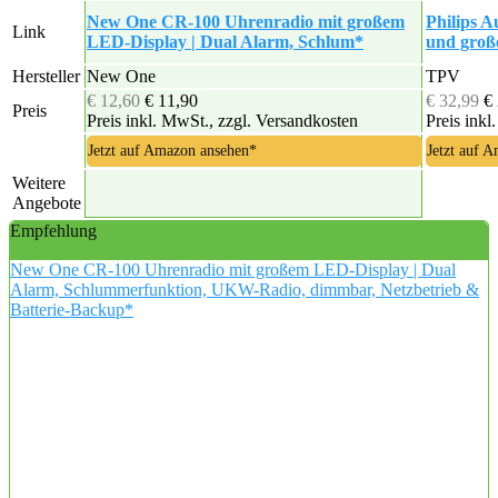
New One CR-100 Uhrenradio mit großem
Philips 
Link
LED-Display | Dual Alarm, Schlum*
und groß
Hersteller
New One
TPV
€ 12,60
€ 11,90
€ 32,99
€
Preis
Preis inkl. MwSt., zzgl. Versandkosten
Preis inkl
Jetzt auf Amazon ansehen*
Jetzt auf 
Weitere
Angebote
Empfehlung
New One CR-100 Uhrenradio mit großem LED-Display | Dual
Alarm, Schlummerfunktion, UKW-Radio, dimmbar, Netzbetrieb &
Batterie-Backup*