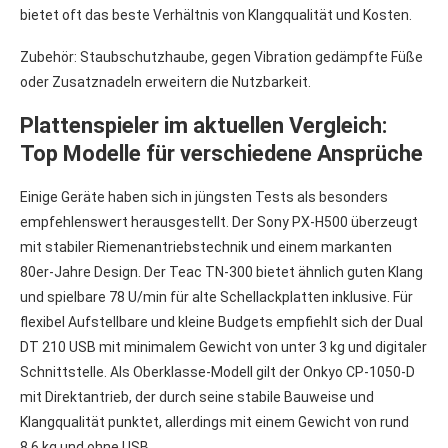
bietet oft das beste Verhältnis von Klangqualität und Kosten.
Zubehör: Staubschutzhaube, gegen Vibration gedämpfte Füße
oder Zusatznadeln erweitern die Nutzbarkeit.
Plattenspieler im aktuellen Vergleich:
Top Modelle für verschiedene Ansprüche
Einige Geräte haben sich in jüngsten Tests als besonders
empfehlenswert herausgestellt. Der Sony PX-H500 überzeugt
mit stabiler Riemenantriebstechnik und einem markanten
80er-Jahre Design. Der Teac TN-300 bietet ähnlich guten Klang
und spielbare 78 U/min für alte Schellackplatten inklusive. Für
flexibel Aufstellbare und kleine Budgets empfiehlt sich der Dual
DT 210 USB mit minimalem Gewicht von unter 3 kg und digitaler
Schnittstelle. Als Oberklasse-Modell gilt der Onkyo CP-1050-D
mit Direktantrieb, der durch seine stabile Bauweise und
Klangqualität punktet, allerdings mit einem Gewicht von rund
8,6 kg und ohne USB.