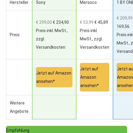
Hersteller
Sony
Mersoco
1 BY ON
€ 209,99
€ 299,00
€ 234,90
€ 53,99
€ 45,89
169,56
Preis inkl. MwSt.,
Preis inkl.
Preis
Preis inkl
zzgl.
MwSt., zzgl.
MwSt., z
Versandkosten
Versandkosten
Versand
Jetzt auf
Jetzt a
Jetzt auf Amazon
Amazon
Amazon
ansehen*
ansehen*
ansehe
Weitere
Angebote
Empfehlung