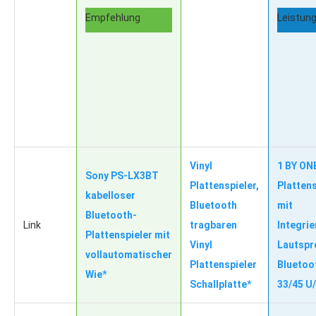
Empfehlung
Leistung
Vinyl
1 BY ON
Sony PS-LX3BT
Plattenspieler,
Plattens
kabelloser
Bluetooth
mit
Bluetooth-
Link
tragbaren
Integrie
Plattenspieler mit
Vinyl
Lautspr
vollautomatischer
Plattenspieler
Bluetoo
Wie*
Schallplatte*
33/45 U