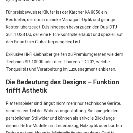
Für preisbewusste Käufer ist der Kärcher KA 8050 ein
Bestseller, der durch schicke Mahagoni-Optik und geringe
Kosten überzeugt. DJs hingegen bevorzugen den Dual DTJ
301.1 USB DJ, der eine Pitch-Kontrolle erlaubt und speziell auf
den Einsatz im Cluballtag ausgelegt ist.
Exklusive Hi-Fi-Liebhaber greifen zu Premiumgeräten wie dem
Technics SR-1000R oder dem Thorens TD 202, welche
Tonqualität und Verarbeitung im Luxussegment anbieten.
Die Bedeutung des Designs – Funktion
trifft Ästhetik
Plattenspieler sind längst nicht mehr nur technische Geräte,
sondern ein Teil der Wohnraumgestaltung. Sie spiegeln den
persönlichen Stil wider und können als stilvolle Blickfänge
dienen. Retro-Modelle mit Lederbezug, Holzoptik oder bunten
Farben setzen Akzente. Minimalistische moderne Geräte