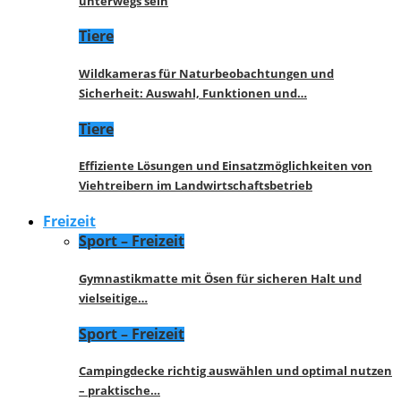
unterwegs sein
Tiere
Wildkameras für Naturbeobachtungen und
Sicherheit: Auswahl, Funktionen und…
Tiere
Effiziente Lösungen und Einsatzmöglichkeiten von
Viehtreibern im Landwirtschaftsbetrieb
Freizeit
Sport – Freizeit
Gymnastikmatte mit Ösen für sicheren Halt und
vielseitige…
Sport – Freizeit
Campingdecke richtig auswählen und optimal nutzen
– praktische…