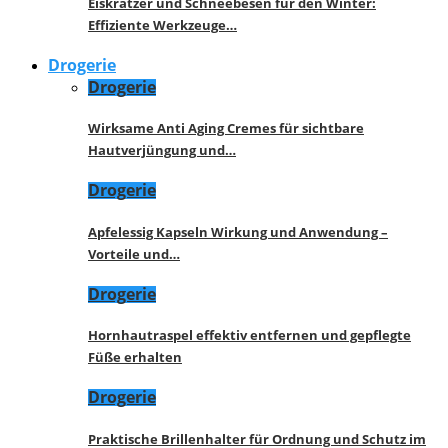
Eiskratzer und Schneebesen für den Winter:
Effiziente Werkzeuge…
Drogerie
Drogerie
Wirksame Anti Aging Cremes für sichtbare
Hautverjüngung und…
Drogerie
Apfelessig Kapseln Wirkung und Anwendung –
Vorteile und…
Drogerie
Hornhautraspel effektiv entfernen und gepflegte
Füße erhalten
Drogerie
Praktische Brillenhalter für Ordnung und Schutz im