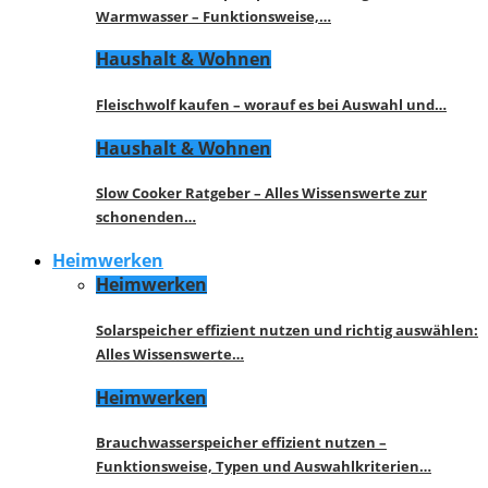
Warmwasser – Funktionsweise,…
Haushalt & Wohnen
Fleischwolf kaufen – worauf es bei Auswahl und…
Haushalt & Wohnen
Slow Cooker Ratgeber – Alles Wissenswerte zur
schonenden…
Heimwerken
Heimwerken
Solarspeicher effizient nutzen und richtig auswählen:
Alles Wissenswerte…
Heimwerken
Brauchwasserspeicher effizient nutzen –
Funktionsweise, Typen und Auswahlkriterien…