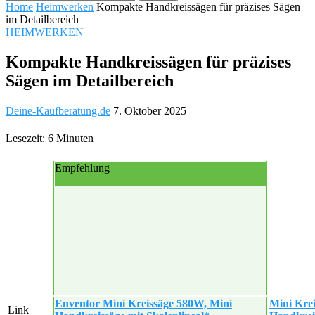
Home
Heimwerken
Kompakte Handkreissägen für präzises Sägen
im Detailbereich
HEIMWERKEN
Kompakte Handkreissägen für präzises
Sägen im Detailbereich
Deine-Kaufberatung.de
7. Oktober 2025
Lesezeit: 6 Minuten
Empfehlung
Enventor Mini Kreissäge 580W, Mini
Mini Kr
Link