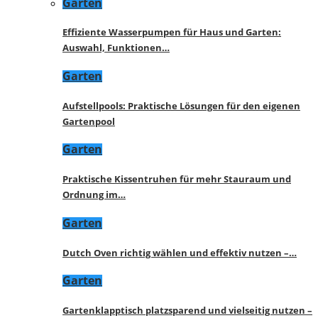
Garten
Effiziente Wasserpumpen für Haus und Garten:
Auswahl, Funktionen…
Garten
Aufstellpools: Praktische Lösungen für den eigenen
Gartenpool
Garten
Praktische Kissentruhen für mehr Stauraum und
Ordnung im…
Garten
Dutch Oven richtig wählen und effektiv nutzen –…
Garten
Gartenklapptisch platzsparend und vielseitig nutzen –