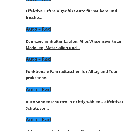
Effektive Luftreiniger fürs Auto für saubere und
frische…
Auto – Rad
Kennzeichenhalter kaufen: Alles Wissenswerte zu
Modellen, Materialien und…
Auto – Rad
Funktionale Fahrradtaschen für Alltag und Tour –
praktische…
Auto – Rad
Auto Sonnenschutzrollo richtig wählen – effektiver
Schutz vor…
Auto – Rad