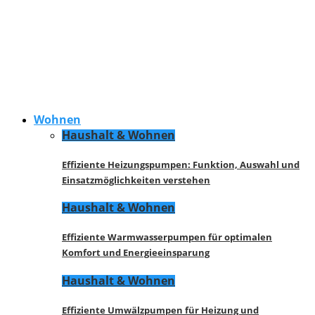
Wohnen
Haushalt & Wohnen
Effiziente Heizungspumpen: Funktion, Auswahl und
Einsatzmöglichkeiten verstehen
Haushalt & Wohnen
Effiziente Warmwasserpumpen für optimalen
Komfort und Energieeinsparung
Haushalt & Wohnen
Effiziente Umwälzpumpen für Heizung und