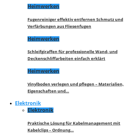
Heimwerken
Fugenreiniger effektiv entfernen Schmutz und
Verfärbungen aus Fliesenfugen
Heimwerken
Schleifgiraffen für professionelle Wand- und
Deckenschliffarbeiten einfach erklärt
Heimwerken
Vinylboden verlegen und pflegen – Materialien,
Eigenschaften und…
Elektronik
Elektronik
Praktische Lösung für Kabelmanagement mit
Kabelclips – Ordnung…