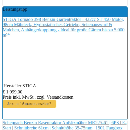
Leistungstipp
STIGA Tornado 398 Benzin-Gartentraktor - 432cc ST 450 Motor,
98cm Mähdeck, Hydrostatisches Getriebe, Seitenauswurf &
Mulchen, Anhängerkupplung - Ideal für große Gärten bis zu 5.000
m²*
Hersteller
STIGA
€ 1.999,00
Preis inkl. MwSt., zzgl. Versandkosten
Jetzt auf Amazon ansehen*
Scheppach Benzin Rasentraktor Aufsitzmäher MR225-61 | 6PS | E-
Start | Schnittbreite 61cm | Schnitthöhe 35-75mm | 150L Fangbox |