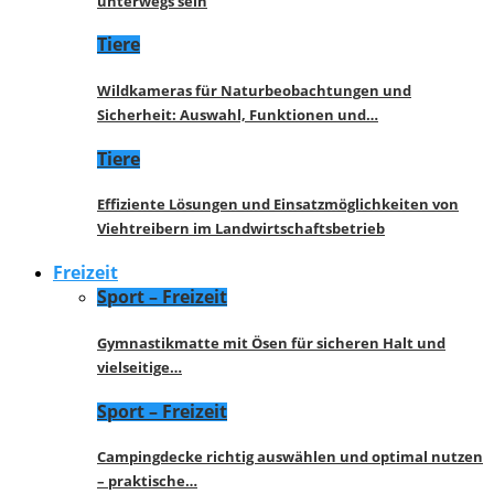
unterwegs sein
Tiere
Wildkameras für Naturbeobachtungen und
Sicherheit: Auswahl, Funktionen und…
Tiere
Effiziente Lösungen und Einsatzmöglichkeiten von
Viehtreibern im Landwirtschaftsbetrieb
Freizeit
Sport – Freizeit
Gymnastikmatte mit Ösen für sicheren Halt und
vielseitige…
Sport – Freizeit
Campingdecke richtig auswählen und optimal nutzen
– praktische…