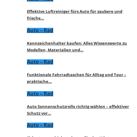
Effektive Luftreiniger fürs Auto für saubere und
frische…
Auto – Rad
Kennzeichenhalter kaufen: Alles Wissenswerte zu
Modellen, Materialien und…
Auto – Rad
Funktionale Fahrradtaschen für Alltag und Tour –
praktische…
Auto – Rad
Auto Sonnenschutzrollo richtig wählen – effektiver
Schutz vor…
Auto – Rad