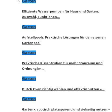
Garten
Effiziente Wasserpumpen für Haus und Garten:
Auswahl, Funktionen…
Garten
Aufstellpools: Praktische Lösungen für den eigenen
Gartenpool
Garten
Praktische Kissentruhen für mehr Stauraum und
Ordnung im…
Garten
Dutch Oven richtig wählen und effektiv nutzen –…
Garten
Gartenklapptisch platzsparend und vielseitig nutzen –