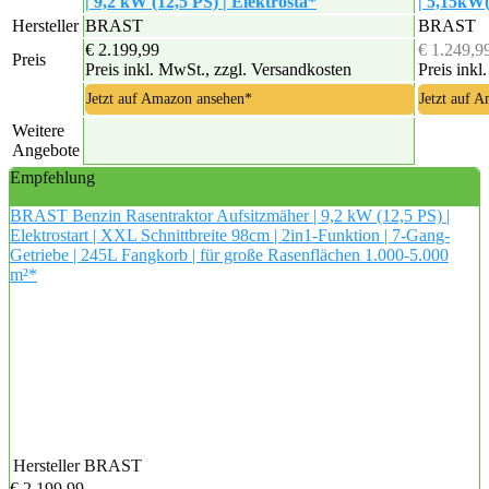
| 9,2 kW (12,5 PS) | Elektrosta*
| 5,15kW(
Hersteller
BRAST
BRAST
€ 2.199,99
€ 1.249,9
Preis
Preis inkl. MwSt., zzgl. Versandkosten
Preis inkl
Jetzt auf Amazon ansehen*
Jetzt auf 
Weitere
Angebote
Empfehlung
BRAST Benzin Rasentraktor Aufsitzmäher | 9,2 kW (12,5 PS) |
Elektrostart | XXL Schnittbreite 98cm | 2in1-Funktion | 7-Gang-
Getriebe | 245L Fangkorb | für große Rasenflächen 1.000-5.000
m²*
Hersteller
BRAST
€ 2.199,99