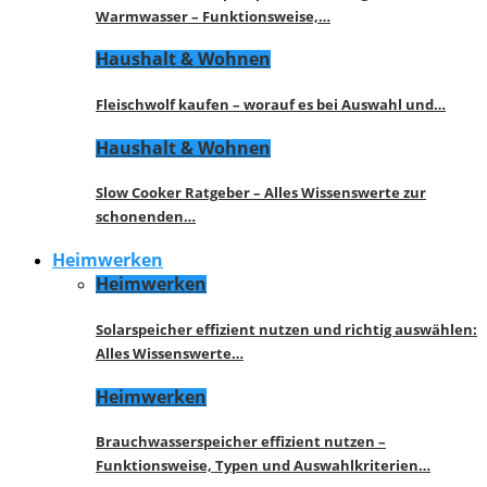
Warmwasser – Funktionsweise,…
Haushalt & Wohnen
Fleischwolf kaufen – worauf es bei Auswahl und…
Haushalt & Wohnen
Slow Cooker Ratgeber – Alles Wissenswerte zur
schonenden…
Heimwerken
Heimwerken
Solarspeicher effizient nutzen und richtig auswählen:
Alles Wissenswerte…
Heimwerken
Brauchwasserspeicher effizient nutzen –
Funktionsweise, Typen und Auswahlkriterien…