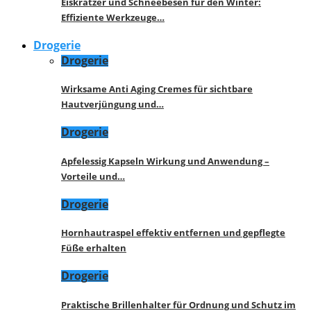
Eiskratzer und Schneebesen für den Winter:
Effiziente Werkzeuge…
Drogerie
Drogerie
Wirksame Anti Aging Cremes für sichtbare
Hautverjüngung und…
Drogerie
Apfelessig Kapseln Wirkung und Anwendung –
Vorteile und…
Drogerie
Hornhautraspel effektiv entfernen und gepflegte
Füße erhalten
Drogerie
Praktische Brillenhalter für Ordnung und Schutz im