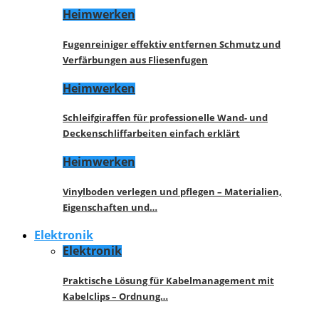
Heimwerken
Fugenreiniger effektiv entfernen Schmutz und
Verfärbungen aus Fliesenfugen
Heimwerken
Schleifgiraffen für professionelle Wand- und
Deckenschliffarbeiten einfach erklärt
Heimwerken
Vinylboden verlegen und pflegen – Materialien,
Eigenschaften und…
Elektronik
Elektronik
Praktische Lösung für Kabelmanagement mit
Kabelclips – Ordnung…