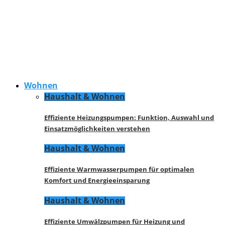
Wohnen
Haushalt & Wohnen
Effiziente Heizungspumpen: Funktion, Auswahl und
Einsatzmöglichkeiten verstehen
Haushalt & Wohnen
Effiziente Warmwasserpumpen für optimalen
Komfort und Energieeinsparung
Haushalt & Wohnen
Effiziente Umwälzpumpen für Heizung und