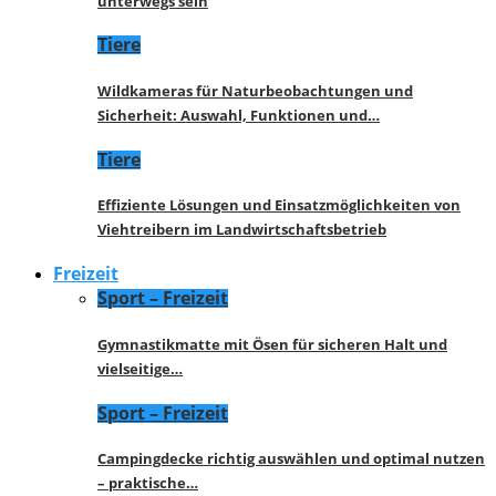
unterwegs sein
Tiere
Wildkameras für Naturbeobachtungen und
Sicherheit: Auswahl, Funktionen und…
Tiere
Effiziente Lösungen und Einsatzmöglichkeiten von
Viehtreibern im Landwirtschaftsbetrieb
Freizeit
Sport – Freizeit
Gymnastikmatte mit Ösen für sicheren Halt und
vielseitige…
Sport – Freizeit
Campingdecke richtig auswählen und optimal nutzen
– praktische…