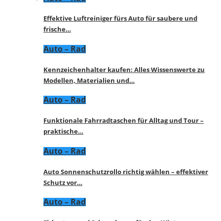
Effektive Luftreiniger fürs Auto für saubere und
frische…
Auto – Rad
Kennzeichenhalter kaufen: Alles Wissenswerte zu
Modellen, Materialien und…
Auto – Rad
Funktionale Fahrradtaschen für Alltag und Tour –
praktische…
Auto – Rad
Auto Sonnenschutzrollo richtig wählen – effektiver
Schutz vor…
Auto – Rad