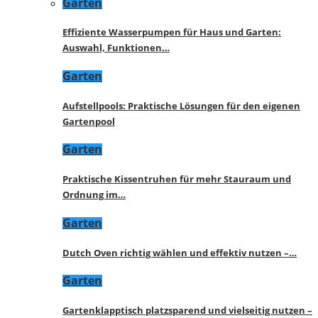
Garten
Effiziente Wasserpumpen für Haus und Garten:
Auswahl, Funktionen…
Garten
Aufstellpools: Praktische Lösungen für den eigenen
Gartenpool
Garten
Praktische Kissentruhen für mehr Stauraum und
Ordnung im…
Garten
Dutch Oven richtig wählen und effektiv nutzen –…
Garten
Gartenklapptisch platzsparend und vielseitig nutzen –