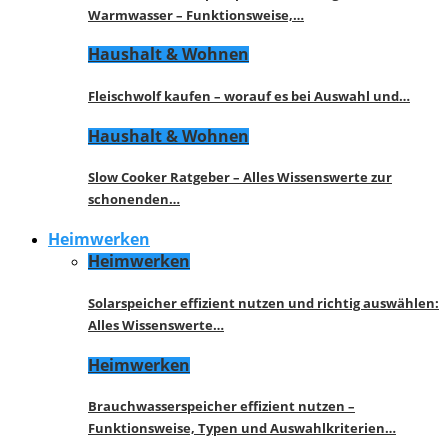
Warmwasser – Funktionsweise,…
Haushalt & Wohnen
Fleischwolf kaufen – worauf es bei Auswahl und…
Haushalt & Wohnen
Slow Cooker Ratgeber – Alles Wissenswerte zur
schonenden…
Heimwerken
Heimwerken
Solarspeicher effizient nutzen und richtig auswählen:
Alles Wissenswerte…
Heimwerken
Brauchwasserspeicher effizient nutzen –
Funktionsweise, Typen und Auswahlkriterien…