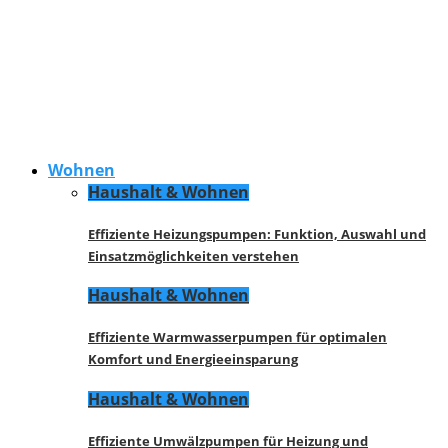
Wohnen
Haushalt & Wohnen
Effiziente Heizungspumpen: Funktion, Auswahl und
Einsatzmöglichkeiten verstehen
Haushalt & Wohnen
Effiziente Warmwasserpumpen für optimalen
Komfort und Energieeinsparung
Haushalt & Wohnen
Effiziente Umwälzpumpen für Heizung und