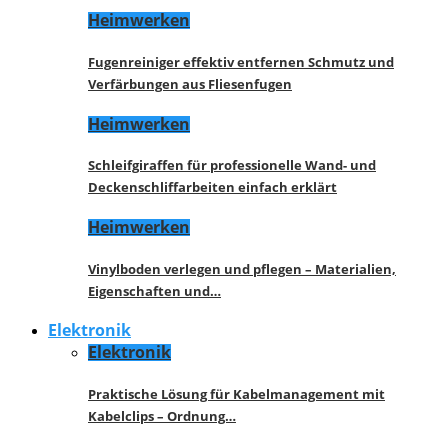
Heimwerken
Fugenreiniger effektiv entfernen Schmutz und
Verfärbungen aus Fliesenfugen
Heimwerken
Schleifgiraffen für professionelle Wand- und
Deckenschliffarbeiten einfach erklärt
Heimwerken
Vinylboden verlegen und pflegen – Materialien,
Eigenschaften und…
Elektronik
Elektronik
Praktische Lösung für Kabelmanagement mit
Kabelclips – Ordnung…