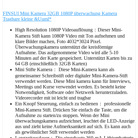
FINSUI Mini Kamera 32GB 1080P überwachung Kamera
Tragbare kleine &Uuml*
High Resolution 1080P Videoauflösung：Dieser Mini-
Kamera Stift kann 1080P Video mit Ton aufnehmen und
klare Bilder machen, Foto 4032*3024 Pixel.
Überwachungskamera unterstützt die kreisförmige
Aufnahme. Das aufgenommene Video wird alle 5-10
Minuten auf der Karte gespeichert. Unterstützt Karten bis zu
64 GB (einschließlich 32GB Karten)
Mini Stifte Kamera： Diese Mini-Kamera kann als
gemeinsamer Schreibstift oder digitaler Mini-Kamera-Stift
verwendet werden. Diese Mini kamera kann für Interviews,
Meetings und Kurse verwendet werden. Es besteht keine
Notwendigkeit, Software oder Netzwerk herunterzuladen.
Videorecorder mit ist leicht und tragbar
Ein Knopf Steuerung, einfach zu bedienen： professionelle
Mini-Kamera Stift. Drücken Sie einfach die Taste, um die
Aufnahme zu starten/zu stoppen. Wenn der Mini
überwachungskamera aufzeichnet, leuchtet die LED-Anzeige
aus und zieht keine Aufmerksamkeit auf sich. Es kann auch
als gewöhnlicher Stift verwendet werden
Langzeitausdauer： Die eingebaute 360-mA-Lithiumbatterie