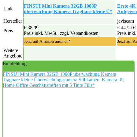
FINSUI Mini Kamera 32GB 1080P
Erste 4K
Link
überwachung Kamera Tragbare kleine Ü*
Aufgewer
Hersteller
javiscam
€ 38,99
€ 44,99
€
Preis
Preis inkl. MwSt., zzgl. Versandkosten
Preis inkl
Jetzt auf Amazon ansehen*
Jetzt auf 
Weitere
Angebote
Empfehlung
FINSUI Mini Kamera 32GB 1080P überwachung Kamera
Tragbare kleine Überwachungskamera Stiftkamera Kamera für
Home Office Geschäftstreffen mit 5 Tinte Fills*