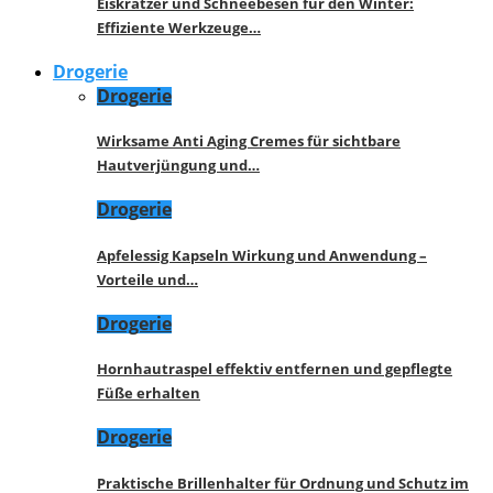
Eiskratzer und Schneebesen für den Winter:
Effiziente Werkzeuge…
Drogerie
Drogerie
Wirksame Anti Aging Cremes für sichtbare
Hautverjüngung und…
Drogerie
Apfelessig Kapseln Wirkung und Anwendung –
Vorteile und…
Drogerie
Hornhautraspel effektiv entfernen und gepflegte
Füße erhalten
Drogerie
Praktische Brillenhalter für Ordnung und Schutz im