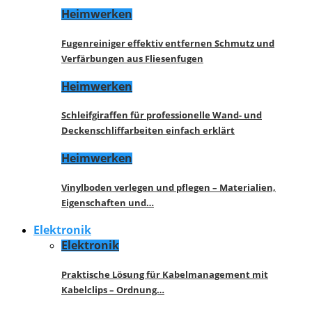
Heimwerken
Fugenreiniger effektiv entfernen Schmutz und
Verfärbungen aus Fliesenfugen
Heimwerken
Schleifgiraffen für professionelle Wand- und
Deckenschliffarbeiten einfach erklärt
Heimwerken
Vinylboden verlegen und pflegen – Materialien,
Eigenschaften und…
Elektronik
Elektronik
Praktische Lösung für Kabelmanagement mit
Kabelclips – Ordnung…