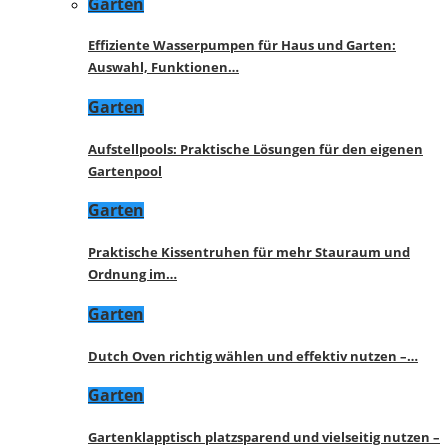
Garten
Effiziente Wasserpumpen für Haus und Garten:
Auswahl, Funktionen…
Garten
Aufstellpools: Praktische Lösungen für den eigenen
Gartenpool
Garten
Praktische Kissentruhen für mehr Stauraum und
Ordnung im…
Garten
Dutch Oven richtig wählen und effektiv nutzen –…
Garten
Gartenklapptisch platzsparend und vielseitig nutzen –