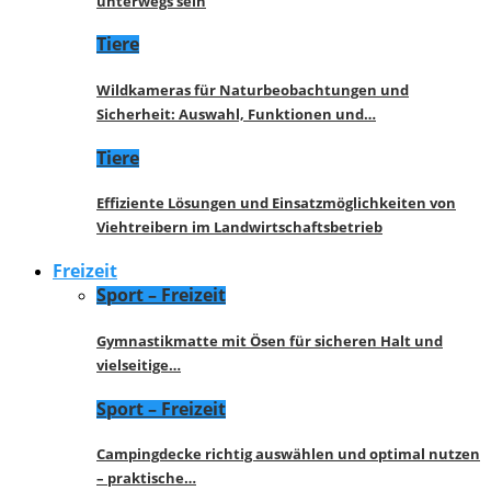
unterwegs sein
Tiere
Wildkameras für Naturbeobachtungen und
Sicherheit: Auswahl, Funktionen und…
Tiere
Effiziente Lösungen und Einsatzmöglichkeiten von
Viehtreibern im Landwirtschaftsbetrieb
Freizeit
Sport – Freizeit
Gymnastikmatte mit Ösen für sicheren Halt und
vielseitige…
Sport – Freizeit
Campingdecke richtig auswählen und optimal nutzen
– praktische…