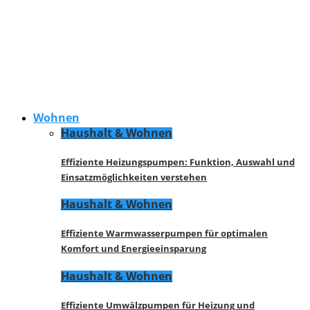
Wohnen
Haushalt & Wohnen
Effiziente Heizungspumpen: Funktion, Auswahl und
Einsatzmöglichkeiten verstehen
Haushalt & Wohnen
Effiziente Warmwasserpumpen für optimalen
Komfort und Energieeinsparung
Haushalt & Wohnen
Effiziente Umwälzpumpen für Heizung und