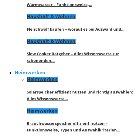
Warmwasser – Funktionsweise,…
Haushalt & Wohnen
Fleischwolf kaufen – worauf es bei Auswahl und…
Haushalt & Wohnen
Slow Cooker Ratgeber – Alles Wissenswerte zur
schonenden…
Heimwerken
Heimwerken
Solarspeicher effizient nutzen und richtig auswählen:
Alles Wissenswerte…
Heimwerken
Brauchwasserspeicher effizient nutzen –
Funktionsweise, Typen und Auswahlkriterien…