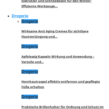
Eiskratzer und Schneebesen für den Winter:
Effiziente Werkzeuge…
Drogerie
Drogerie
Wirksame Anti Aging Cremes für sichtbare
Hautverjüngung und…
Drogerie
Apfelessig Kapseln Wirkung und Anwendung –
Vorteile und…
Drogerie
Hornhautraspel effektiv entfernen und gepflegte
Füße erhalten
Drogerie
Praktische Brillenhalter für Ordnung und Schutz im