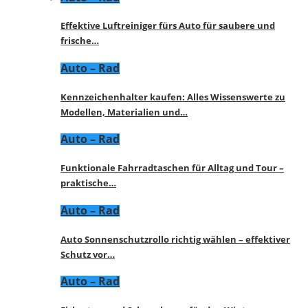
Effektive Luftreiniger fürs Auto für saubere und
frische…
Auto – Rad
Kennzeichenhalter kaufen: Alles Wissenswerte zu
Modellen, Materialien und…
Auto – Rad
Funktionale Fahrradtaschen für Alltag und Tour –
praktische…
Auto – Rad
Auto Sonnenschutzrollo richtig wählen – effektiver
Schutz vor…
Auto – Rad