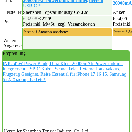
Link
20000mAh Powerbank mit Integriertem
20000mAh
USB C *
Hersteller
‎Shenzhen Topstar Industry Co.,Ltd.
Anker
€ 32,98
€ 27,99
€ 34,99
Preis
Preis inkl. MwSt., zzgl. Versandkosten
Preis inkl
Jetzt auf Amazon ansehen*
Jetzt auf 
Weitere
Angebote
Empfehlung
INIU 45W Power Bank, Ultra Klein 20000mAh Powerbank mit
Integriertem USB C Kabel, Schnellladen Externe Handyakkus,
Flugzeug Geeignet, Reise-Essential für iPhone 17 16 15, Samsung
S22, Xiaomi, iPad etc*
Hersteller
‎Shenzhen Topstar Industry Co.,Ltd.